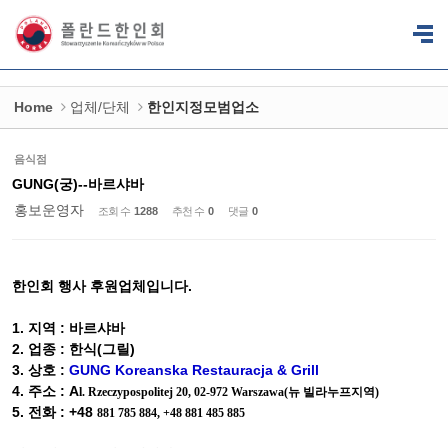
Sketchbook5, 스케치북5
Sketchbook5, 스케치북5
Home
업체/단체
한인지정모범업소
음식점
GUNG(궁)--바르샤바
홍보운영자
조회 수
1288
추천 수
0
댓글
0
한인회 행사 후원업체입니다.
1. 지역 : 바르샤바
2. 업종 : 한식(그릴)
3. 상호 :
GUNG Koreanska Restauracja & Grill
4. 주소 : A
l
. Rzeczypospolitej 20, 02-972 Warszawa
(뉴 빌라누프지역)
5. 전화 : +48
881 785 884, +48 881 485 885