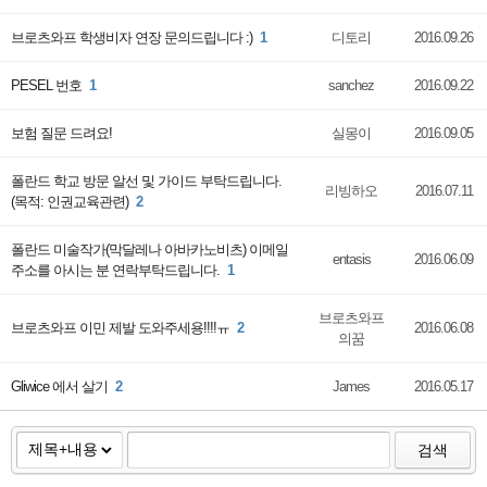
브로츠와프 학생비자 연장 문의드립니다 :)
1
디토리
2016.09.26
PESEL 번호
1
sanchez
2016.09.22
보험 질문 드려요!
실몽이
2016.09.05
폴란드 학교 방문 알선 및 가이드 부탁드립니다.
리빙하오
2016.07.11
(목적: 인권교육관련)
2
폴란드 미술작가(막달레나 아바카노비츠) 이메일
entasis
2016.06.09
주소를 아시는 분 연락부탁드립니다.
1
브로츠와프
브로츠와프 이민 제발 도와주세용!!!!ㅠ
2
2016.06.08
의꿈
Gliwice 에서 살기
2
James
2016.05.17
검색