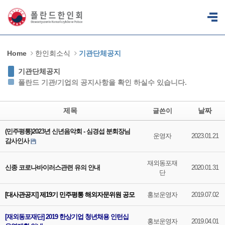
Sketchbook5, 스케치북5
Sketchbook5, 스케치북5
Home
한인회소식
기관단체공지
기관단체공지
폴란드 기관/기업의 공지사항을 확인 하실수 있습니다.
제목
날짜
글쓴이
(민주평통)2023년 신년음악회 - 심경섭 분회장님
운영자
2023.01.21
감사인사
재외동포재
신종 코로나바이러스관련 유의 안내
2020.01.31
단
[대사관공지] 제19기 민주평통 해외자문위원 공모
홍보운영자
2019.07.02
[재외동포재단] 2019 한상기업 청년채용 인턴십
홍보운영자
2019.04.01