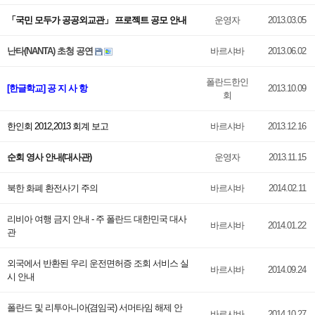
「국민 모두가 공공외교관」 프로젝트 공모 안내
운영자
2013.03.05
난타(NANTA) 초청 공연
바르샤바
2013.06.02
폴란드한인
[한글학교] 공 지 사 항
2013.10.09
회
한인회 2012,2013 회계 보고
바르샤바
2013.12.16
순회 영사 안내(대사관)
운영자
2013.11.15
북한 화폐 환전사기 주의
바르샤바
2014.02.11
리비아 여행 금지 안내 - 주 폴란드 대한민국 대사
바르샤바
2014.01.22
관
외국에서 반환된 우리 운전면허증 조회 서비스 실
바르샤바
2014.09.24
시 안내
폴란드 및 리투아니아(겸임국) 서머타임 해제 안
바르샤바
2014.10.27