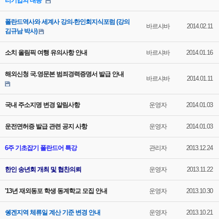
리기업의 대응"
폴란드역사와 세계사 강의-한인회지식포럼 (강의
바르샤바
2014.02.11
김규남 박사)
소치 올림픽 여행 유의사항 안내
바르샤바
2014.01.16
해외신청 국.영문본 범죄경력증명서 발급 안내
바르샤바
2014.01.11
국내 주소지명 변경 알림사항
운영자
2014.01.03
운전면허증 발급 관련 공지 사항
운영자
2014.01.03
6주 기초잡기 폴란드어 특강
관리자
2013.12.24
한인 송년회 개최 및 협찬의뢰
운영자
2013.11.22
'13년 재외동포 학생 동계학교 모집 안내
운영자
2013.10.30
쉥겐지역 체류일 계산 기준 변경 안내
운영자
2013.10.21