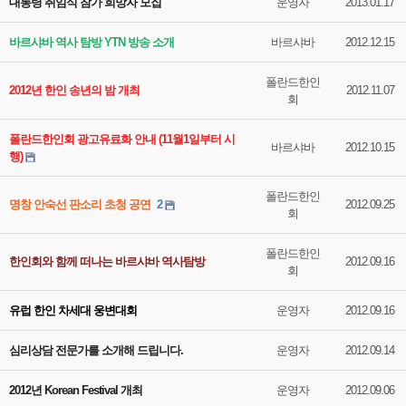
대통령 취임식 참가 희망자 모집
운영자
2013.01.17
바르샤바 역사 탐방 YTN 방송 소개
바르샤바
2012.12.15
폴란드한인
2012년 한인 송년의 밤 개최
2012.11.07
회
폴란드한인회 광고유료화 안내 (11월1일부터 시
바르샤바
2012.10.15
행)
폴란드한인
명창 안숙선 판소리 초청 공연
2
2012.09.25
회
폴란드한인
한인회와 함께 떠나는 바르샤바 역사탐방
2012.09.16
회
유럽 한인 차세대 웅변대회
운영자
2012.09.16
심리상담 전문가를 소개해 드립니다.
운영자
2012.09.14
2012년 Korean Festival 개최
운영자
2012.09.06