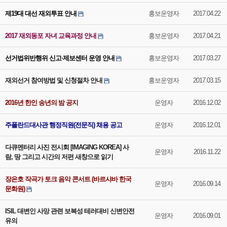
제19대 대선 재외투표 안내
홍보운영자
2017.04.22
2017 재외동포 자녀 교육과정 안내
홍보운영자
2017.04.21
선거법위반행위 신고·제보센터 운영 안내
홍보운영자
2017.03.27
재외선거 참여방법 및 신청절차 안내
홍보운영자
2017.03.15
2016년 한인 송년의 밤 공지
운영자
2016.12.02
주폴란드대사관 행정직원(전문직) 채용 공고
운영자
2016.12.01
다큐멘터리 사진 전시회 [IMAGING KOREA] 사
운영자
2016.11.22
람, 땅 그리고 시간의 저편 새창으로 읽기
장은호 작곡가 토크 음악 콘서트 (바르샤바 한국
운영자
2016.09.14
문화원)
ISIL 대변인 사망 관련 보복성 테러대비 신변안전
운영자
2016.09.01
유의