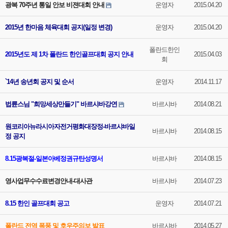
광복 70주년 통일 안보 비젼대회 안내
운영자
2015.04.20
2015년 한마음 체육대회 공지(일정 변경)
운영자
2015.04.20
폴란드한인
2015년도 제 1차 폴란드 한인골프대회 공지 안내
2015.04.03
회
`14년 송년회 공지 및 순서
운영자
2014.11.17
법륜스님 "희망세상만들기" 바르샤바강연
바르샤바
2014.08.21
원코리아뉴라시아자전거평화대장정-바르샤바일
바르샤바
2014.08.15
정 공지
8.15광복절-일본아베정권규탄성명서
바르샤바
2014.08.15
영사업무수수료변경안내-대사관
바르샤바
2014.07.23
8.15 한인 골프대회 공고
운영자
2014.07.21
폴란드 전역 폭풍 및 호우주의보 발표
바르샤바
2014.05.27