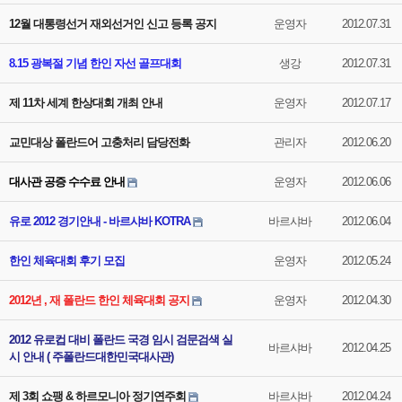
12월 대통령선거 재외선거인 신고 등록 공지
운영자
2012.07.31
8.15 광복절 기념 한인 자선 골프대회
생강
2012.07.31
제 11차 세계 한상대회 개최 안내
운영자
2012.07.17
교민대상 폴란드어 고충처리 담당전화
관리자
2012.06.20
대사관 공증 수수료 안내
운영자
2012.06.06
유로 2012 경기안내 - 바르샤바 KOTRA
바르샤바
2012.06.04
한인 체육대회 후기 모집
운영자
2012.05.24
2012년 , 재 폴란드 한인 체육대회 공지
운영자
2012.04.30
2012 유로컵 대비 폴란드 국경 임시 검문검색 실
바르샤바
2012.04.25
시 안내 ( 주폴란드대한민국대사관)
제 3회 쇼팽 & 하르모니아 정기연주회
바르샤바
2012.04.24