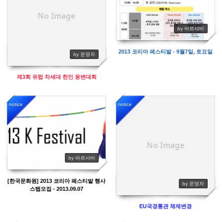
No Image
by 바르샤바
2013 코리아 페스티발 - 9월7일, 토요일
by 운영자
제3회 유럽 차세대 한인 웅변대회
notice
notice
12978
11408
No Image
by 바르샤바
[한국문화원] 2013 코리아 페스티발 행사
by 운영자
스텝모집 - 2013.09.07
EU국경통관 체제변경