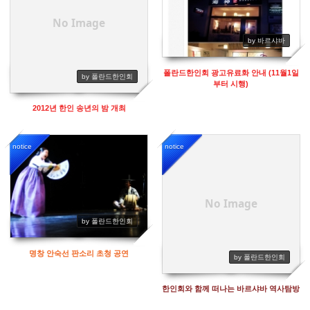
No Image
by 바르샤바
폴란드한인회 광고유료화 안내 (11월1일
by 폴란드한인회
부터 시행)
2012년 한인 송년의 밤 개최
notice
notice
14223
14105
No Image
by 폴란드한인회
명창 안숙선 판소리 초청 공연
by 폴란드한인회
한인회와 함께 떠나는 바르샤바 역사탐방