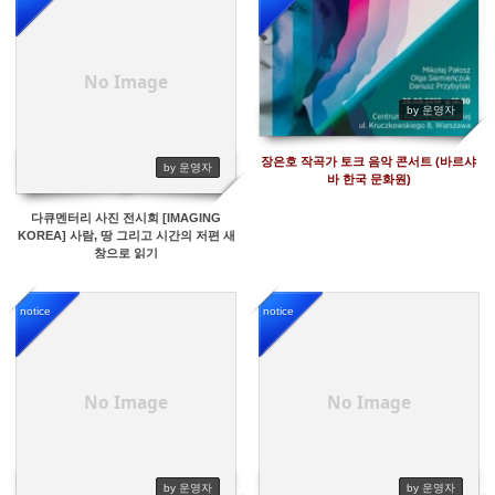
3974
4813
No Image
by 운영자
장은호 작곡가 토크 음악 콘서트 (바르샤
by 운영자
바 한국 문화원)
다큐멘터리 사진 전시회 [IMAGING
KOREA] 사람, 땅 그리고 시간의 저편 새
창으로 읽기
notice
notice
4335
5219
No Image
No Image
by 운영자
by 운영자