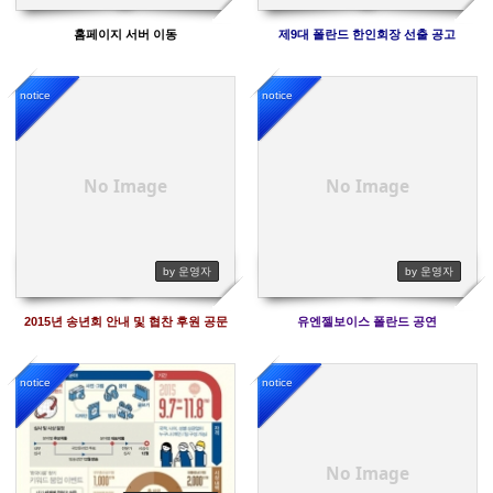
홈페이지 서버 이동
제9대 폴란드 한인회장 선출 공고
notice
notice
7442
6353
No Image
No Image
by 운영자
by 운영자
2015년 송년회 안내 및 협찬 후원 공문
유엔젤보이스 폴란드 공연
notice
notice
6755
6034
No Image