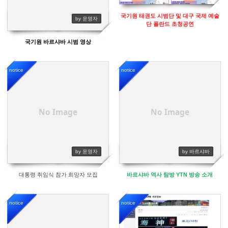
국기원 태권도 시범단 및 대구 국제 예술
by 운영자
단 폴란드 초청공연
국기원 바르샤바 시범 영상
notice
notice
12298
12839
No Image
No Image
by 운영자
by 바르샤바
대통령 취임식 참가 희망자 모집
바르샤바 역사 탐방 YTN 방송 소개
notice
notice
13784
13280