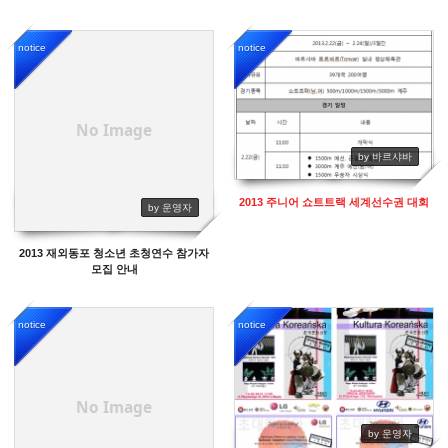
notice
notice
12834
14014
No Image
by 바르샤바
2013 주니어 쇼트트랙 세계선수권 대회
by 운영자
2013 재외동포 청소년 초청연수 참가자
모집 안내
notice
notice
12571
13809
No Image
by 운영자