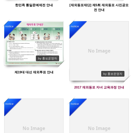
한민족 통일문예제전 안내
[재외동포재단] 제5회 재외동포 사진공모
전 안내
notice
notice
3399
3426
No Image
by 홍보운영자
제19대 대선 재외투표 안내
by 홍보운영자
2017 재외동포 자녀 교육과정 안내
notice
notice
3396
3551
No Image
No Image