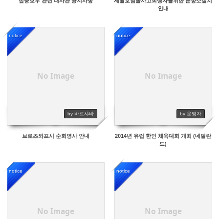
집중호우 관련 대사관 공지사항
세월호침몰사고희생자를위한 분향소설치
안내
notice
notice
8062
9169
No Image
No Image
by 바르샤바
by 운영자
브로츠와프시 순회영사 안내
2014년 유럽 한인 체육대회 개최 (네덜란
드)
notice
notice
8575
8532
No Image
No Image