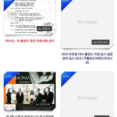
notice
notice
18587
16690
No Image
by 운영자
2012년 , 재 폴란드 한인 체육대회 공지
by 바르샤바
2012 유로컵 대비 폴란드 국경 임시 검문
검색 실시 안내 ( 주폴란드대한민국대사
관)
notice
notice
16054
15563
No Image
by 바르샤바
제 3회 쇼팽 & 하르모니아 정기연주회