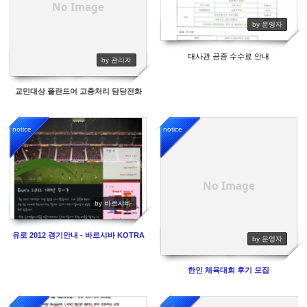
No Image
by 운영자
대사관 공증 수수료 안내
by 관리자
교민대상 폴란드어 고충처리 담당전화
notice
notice
14842
14923
No Image
by 바르샤바
유로 2012 경기안내 - 바르샤바 KOTRA
by 운영자
한인 체육대회 후기 모집