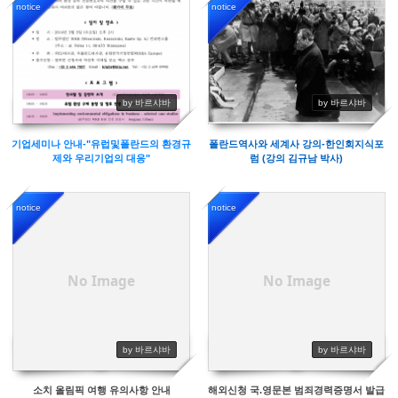
notice
notice
10888
10603
by 바르샤바
by 바르샤바
기업세미나 안내-"유럽및폴란드의 환경규
폴란드역사와 세계사 강의-한인회지식포
제와 우리기업의 대응"
럼 (강의 김규남 박사)
notice
notice
9475
10311
No Image
No Image
by 바르샤바
by 바르샤바
소치 올림픽 여행 유의사항 안내
해외신청 국.영문본 범죄경력증명서 발급