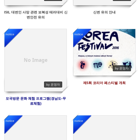
ISIL 대변인 사망 관련 보복성 테러대비 신
신변 유의 안내
변안전 유의
notice
notice
5589
5850
No Image
by 운영자
제5회 코리아 페스티벌 개최
by 운영자
모국방문 문화 체험 프로그램(경남도-무
료체험)
notice
notice
4609
6547