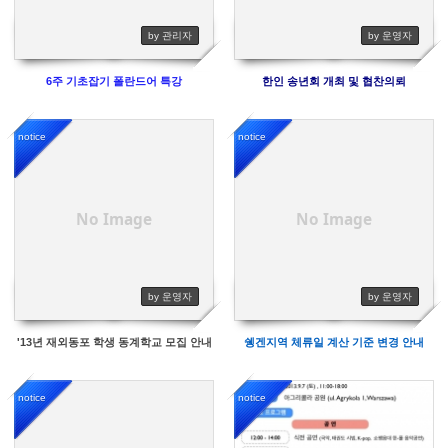
by 관리자
by 운영자
6주 기초잡기 폴란드어 특강
한인 송년회 개최 및 협찬의뢰
notice
notice
10674
196821
No Image
No Image
by 운영자
by 운영자
'13년 재외동포 학생 동계학교 모집 안내
쉥겐지역 체류일 계산 기준 변경 안내
notice
notice
11688
11260