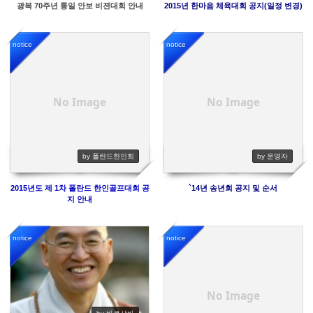
광복 70주년 통일 안보 비젼대회 안내
2015년 한마음 체육대회 공지(일정 변경)
notice
notice
6877
7559
No Image
No Image
by 폴란드한인회
by 운영자
2015년도 제 1차 폴란드 한인골프대회 공
`14년 송년회 공지 및 순서
지 안내
notice
notice
491790
8068
No Image