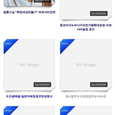
by 바르샤바
법륜스님 "희망세상만들기" 바르샤바강연
by 바르샤바
원코리아뉴라시아자전거평화대장정-바르
샤바일정 공지
notice
notice
7512
7466
No Image
No Image
by 바르샤바
by 바르샤바
8.15광복절-일본아베정권규탄성명서
영사업무수수료변경안내-대사관
notice
notice