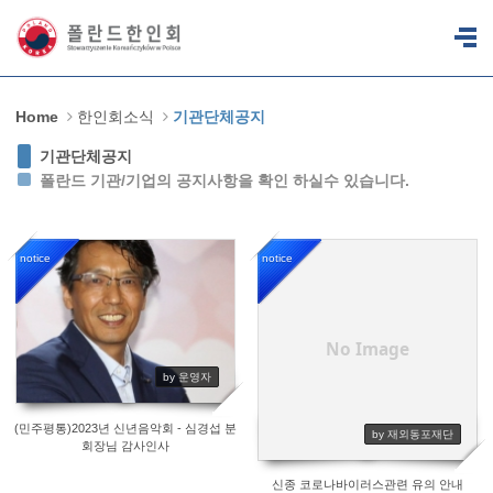
Sketchbook5, 스케치북5
Sketchbook5, 스케치북5
Home
한인회소식
기관단체공지
기관단체공지
폴란드 기관/기업의 공지사항을 확인 하실수 있습니다.
notice
notice
3360
3478
No Image
by 운영자
(민주평통)2023년 신년음악회 - 심경섭 분
by 재외동포재단
회장님 감사인사
신종 코로나바이러스관련 유의 안내