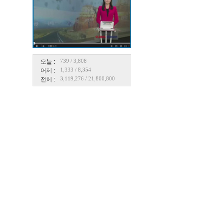
739
/
3,808
오늘 :
1,333
/
8,354
어제 :
3,119,276
/
21,800,800
전체 :