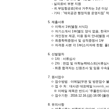
- 실의료비 부분 지원
- 귀.부임항공료(국내 거주자는 1년 이상 
- 기타 : “재외공관 행정직원 운영지침” 
5. 제출서류
ㅇ 이력서 1부(별첨 서식1)
ㅇ 자기소개서 1부(별도 양식 없음, 한국어
ㅇ 개인정보 제공, 이용 동의 안내(별첨 서
ㅇ 최종학력증명서 및 성적증명서 1부
ㅇ 자격증 사본 각 1부(소지자에 한함. 폴
6. 선발절차
ㅇ 1차 : 서류심사
ㅇ 2차 : 면접 및 어학능력테스트(서류심
- 최종 합격자는 신원조사 및 임용 수속을
7. 원서접수
ㅇ 접수방법 : 이메일(우편 및 방문접수 불
ㅇ 접 수 처 : 대사관 대표메일
koremb_w
※ 이메일 제목은 반드시 ‘주폴란드대사관
ㅇ 접수기한 : 2016.12.16.(금) 16:00 (
8. 유의사항