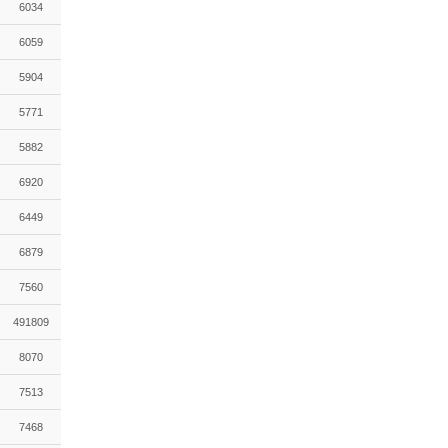
6034
6059
5904
5771
5882
6920
6449
6879
7560
491809
8070
7513
7468