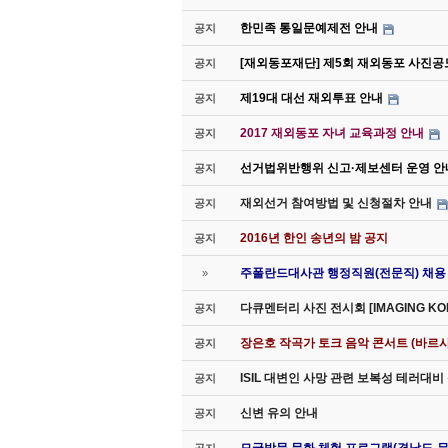
한민족 통일문예제전 안내
공지
[재외동포재단] 제5회 재외동포 사진공
공지
제19대 대선 재외투표 안내
공지
2017 재외동포 자녀 교육과정 안내
공지
선거법위반행위 신고·제보센터 운영 안
공지
재외선거 참여방법 및 신청절차 안내
공지
2016년 한인 송년의 밤 공지
공지
주폴란드대사관 행정직원(전문직) 채용
»
다큐멘터리 사진 전시회 [IMAGING K
공지
장은호 작곡가 토크 음악 콘서트 (바르샤
공지
ISIL 대변인 사망 관련 보복성 테러대
공지
신변 유의 안내
공지