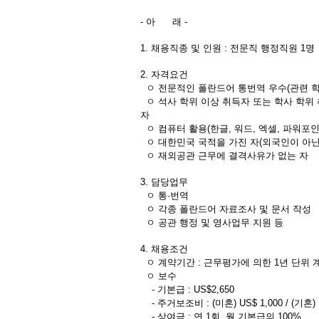
- 아 래 -
1. 채용직종 및 인원 : 전문직 행정직원 1명
2. 자격요건
ㅇ 전문적인 폴란드어 통번역 우수(관련 학
ㅇ 석사 학위 이상 취득자 또는 학사 학위 취
자
ㅇ 컴퓨터 활용(한글, 워드, 엑셀, 파워포
ㅇ 대한민국 국적을 가진 자(외국인이 아닌
ㅇ 재외공관 근무에 결격사유가 없는 자
3. 담당업무
ㅇ 통·번역
ㅇ 각종 폴란드어 자료조사 및 문서 작성
ㅇ 공관 행정 및 영사업무 지원 등
4. 채용조건
ㅇ 계약기간 : 근무평가에 의한 1년 단위 
ㅇ 보수
- 기본급 : US$2,650
- 주거보조비 : (미혼) US$ 1,000 / (기혼) U
- 상여금 : 연 1회, 월 기본급의 100%