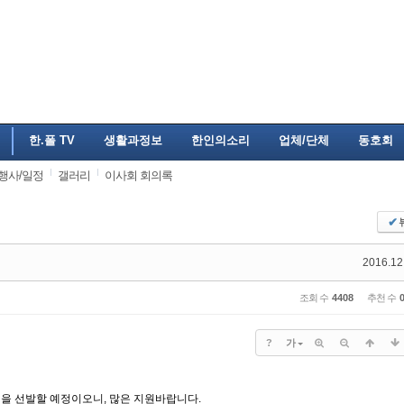
한.폴 TV
생활과정보
한인의소리
업체/단체
동호회
행사/일정
갤러리
이사회 회의록
✔
2016.12
조회 수
4408
추천 수
?
가
을 선발할 예정이오니, 많은 지원바랍니다.