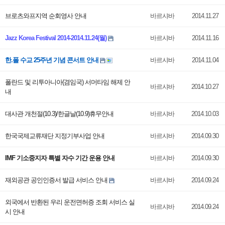
브로츠와프지역 순회영사 안내
바르샤바
2014.11.27
Jazz Korea Festival 2014-2014.11.24(월)
바르샤바
2014.11.16
한.폴 수교 25주년 기념 콘서트 안내
바르샤바
2014.11.04
폴란드 및 리투아니아(겸임국) 서머타임 해제 안
바르샤바
2014.10.27
내
대사관 개천절(10.3)/한글날(10.9)휴무안내
바르샤바
2014.10.03
한국국제교류재단 지정기부사업 안내
바르샤바
2014.09.30
IMF 기소중지자 특별 자수 기간 운용 안내
바르샤바
2014.09.30
재외공관 공인인증서 발급 서비스 안내
바르샤바
2014.09.24
외국에서 반환된 우리 운전면허증 조회 서비스 실
바르샤바
2014.09.24
시 안내