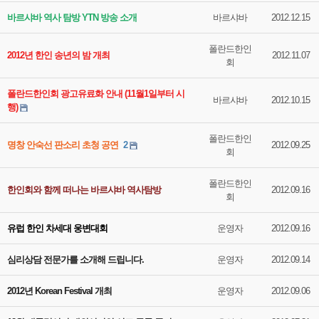
바르샤바 역사 탐방 YTN 방송 소개
바르샤바
2012.12.15
폴란드한인
2012년 한인 송년의 밤 개최
2012.11.07
회
폴란드한인회 광고유료화 안내 (11월1일부터 시
바르샤바
2012.10.15
행)
폴란드한인
명창 안숙선 판소리 초청 공연
2
2012.09.25
회
폴란드한인
한인회와 함께 떠나는 바르샤바 역사탐방
2012.09.16
회
유럽 한인 차세대 웅변대회
운영자
2012.09.16
심리상담 전문가를 소개해 드립니다.
운영자
2012.09.14
2012년 Korean Festival 개최
운영자
2012.09.06