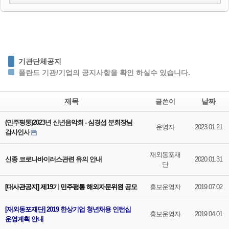
기관단체공지
폴란드 기관/기업의 공지사항을 확인 하실수 있습니다.
제목
날짜
글쓴이
(민주평통)2023년 신년음악회 - 심경섭 분회장님
운영자
2023.01.21
감사인사
재외동포재
신종 코로나바이러스관련 유의 안내
2020.01.31
단
[대사관공지] 제19기 민주평통 해외자문위원 공모
홍보운영자
2019.07.02
[재외동포재단] 2019 한상기업 청년채용 인턴십
홍보운영자
2019.04.01
운영계획 안내