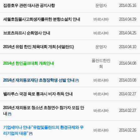
집중호우 관련 대사관 공지사항
운영자
2014.05.16
세월호침몰사고희생자를위한 분향소설치 안내
바르샤바
2014.04.29
브로츠와프시 순회영사 안내
바르샤바
2014.04.25
2014년 유럽 한인 체육대회 개최 (네덜란드)
운영자
2014.04.10
폴란드한인
2014년 한인골프대회 개최안내
2014.04.08
회
2014년 재외동포재단 초청장학생 선발 안내
바르샤바
2014.03.08
벨라루스 국경 육로 통과시 비자 취득 안내
바르샤바
2014.02.27
2014년 재외동포 청소년 초청연수 참가자 모집 안
바르샤바
2014.02.27
내
기업세미나 안내-"유럽및폴란드의 환경규제와 우
바르샤바
2014.02.26
리기업의 대응"