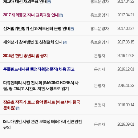
제19대 대선 재외투표 안내
홍보운영자
2017.04.22
2017 재외동포 자녀 교육과정 안내
홍보운영자
2017.04.21
선거법위반행위 신고·제보센터 운영 안내
홍보운영자
2017.03.27
재외선거 참여방법 및 신청절차 안내
홍보운영자
2017.03.15
2016년 한인 송년의 밤 공지
운영자
2016.12.02
주폴란드대사관 행정직원(전문직) 채용 공고
운영자
2016.12.01
다큐멘터리 사진 전시회 [IMAGING KOREA] 사
운영자
2016.11.22
람, 땅 그리고 시간의 저편 새창으로 읽기
장은호 작곡가 토크 음악 콘서트 (바르샤바 한국
운영자
2016.09.14
문화원)
ISIL 대변인 사망 관련 보복성 테러대비 신변안전
운영자
2016.09.01
유의