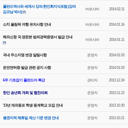
폴란드역사와 세계사 강의-한인회지식포럼 (강의
바르샤바
2014.02.11
김규남 박사)
소치 올림픽 여행 유의사항 안내
바르샤바
2014.01.16
해외신청 국.영문본 범죄경력증명서 발급 안내
바르샤바
2014.01.11
국내 주소지명 변경 알림사항
운영자
2014.01.03
운전면허증 발급 관련 공지 사항
운영자
2014.01.03
6주 기초잡기 폴란드어 특강
관리자
2013.12.24
한인 송년회 개최 및 협찬의뢰
운영자
2013.11.22
'13년 재외동포 학생 동계학교 모집 안내
운영자
2013.10.30
쉥겐지역 체류일 계산 기준 변경 안내
운영자
2013.10.21