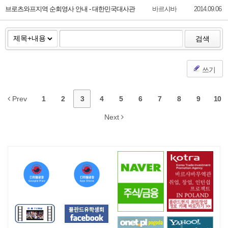
브로츠와프지역 순회영사 안내 - 대한민국대사관
바르샤바
2014.09.06
검색
쓰기
Prev
1
2
3
4
5
6
7
8
9
10
Next