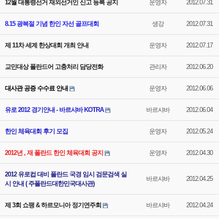
12월 대통령선거 재외선거인 신고 등록 공지
운영자
2012.07.31
8.15 광복절 기념 한인 자선 골프대회
생강
2012.07.31
제 11차 세계 한상대회 개최 안내
운영자
2012.07.17
교민대상 폴란드어 고충처리 담당전화
관리자
2012.06.20
대사관 공증 수수료 안내
운영자
2012.06.06
유로 2012 경기안내 - 바르샤바 KOTRA
바르샤바
2012.06.04
한인 체육대회 후기 모집
운영자
2012.05.24
2012년 , 재 폴란드 한인 체육대회 공지
운영자
2012.04.30
2012 유로컵 대비 폴란드 국경 임시 검문검색 실
바르샤바
2012.04.25
시 안내 ( 주폴란드대한민국대사관)
제 3회 쇼팽 & 하르모니아 정기연주회
바르샤바
2012.04.24