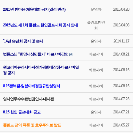
2015년 한마음 체육대회 공지(일정 변경)
운영자
2015.04.20
폴란드한인
2015년도 제 1차 폴란드 한인골프대회 공지 안내
2015.04.03
회
`14년 송년회 공지 및 순서
운영자
2014.11.17
법륜스님 "희망세상만들기" 바르샤바강연
바르샤바
2014.08.21
원코리아뉴라시아자전거평화대장정-바르샤바일
바르샤바
2014.08.15
정 공지
8.15광복절-일본아베정권규탄성명서
바르샤바
2014.08.15
영사업무수수료변경안내-대사관
바르샤바
2014.07.23
8.15 한인 골프대회 공고
운영자
2014.07.21
폴란드 전역 폭풍 및 호우주의보 발표
바르샤바
2014.05.27