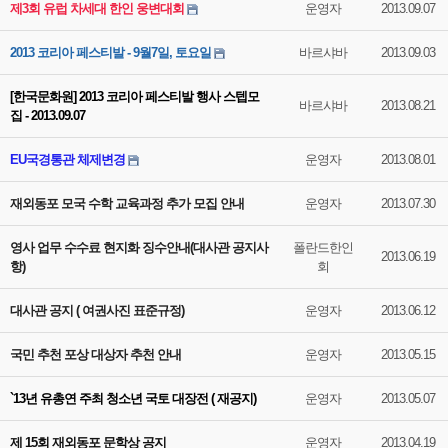
제3회 유럽 차세대 한인 웅변대회
운영자
2013.09.07
2013 코리아 페스티발 - 9월7일, 토요일
바르샤바
2013.09.03
[한국문화원] 2013 코리아 페스티발 행사 스텝모
바르샤바
2013.08.21
집 - 2013.09.07
EU국경통관 체제변경
운영자
2013.08.01
재외동포 모국 수학 교육과정 추가 모집 안내
운영자
2013.07.30
영사 업무 수수료 현지화 징수안내(대사관 공지사
폴란드한인
2013.06.19
항)
회
대사관 공지 ( 여권사진 표준규정)
운영자
2013.06.12
국민 추천 포상 대상자 추천 안내
운영자
2013.05.15
`13년 유총연 주최 청소년 국토 대장전 ( 재공지)
운영자
2013.05.07
제 15회 재외동포 문학상 공지
운영자
2013.04.19