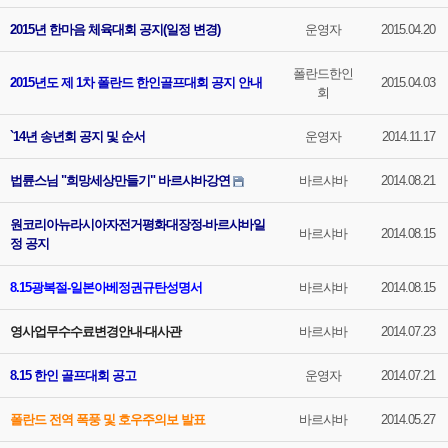
2015년 한마음 체육대회 공지(일정 변경)
운영자
2015.04.20
폴란드한인
2015년도 제 1차 폴란드 한인골프대회 공지 안내
2015.04.03
회
`14년 송년회 공지 및 순서
운영자
2014.11.17
법륜스님 "희망세상만들기" 바르샤바강연
바르샤바
2014.08.21
원코리아뉴라시아자전거평화대장정-바르샤바일
바르샤바
2014.08.15
정 공지
8.15광복절-일본아베정권규탄성명서
바르샤바
2014.08.15
영사업무수수료변경안내-대사관
바르샤바
2014.07.23
8.15 한인 골프대회 공고
운영자
2014.07.21
폴란드 전역 폭풍 및 호우주의보 발표
바르샤바
2014.05.27