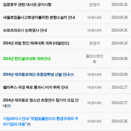
집중호우 관련 대사관 공지사항
운영자
2014.05.16
세월호침몰사고희생자를위한 분향소설치 안내
바르샤바
2014.04.29
브로츠와프시 순회영사 안내
바르샤바
2014.04.25
2014년 유럽 한인 체육대회 개최 (네덜란드)
운영자
2014.04.10
폴란드한인
2014년 한인골프대회 개최안내
2014.04.08
회
2014년 재외동포재단 초청장학생 선발 안내
바르샤바
2014.03.08
벨라루스 국경 육로 통과시 비자 취득 안내
바르샤바
2014.02.27
2014년 재외동포 청소년 초청연수 참가자 모집 안
바르샤바
2014.02.27
내
기업세미나 안내-"유럽및폴란드의 환경규제와 우
바르샤바
2014.02.26
리기업의 대응"