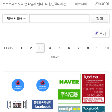
브로츠와프지역 순회영사 안내 - 대한민국대사관
바르샤바
2014.09.06
검색
쓰기
Prev
1
2
3
4
5
6
7
8
9
10
Next