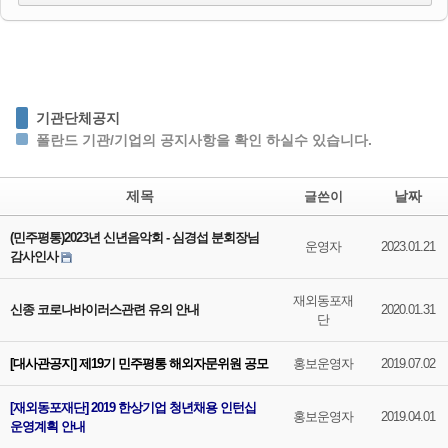
기관단체공지
폴란드 기관/기업의 공지사항을 확인 하실수 있습니다.
제목
날짜
글쓴이
(민주평통)2023년 신년음악회 - 심경섭 분회장님
운영자
2023.01.21
감사인사
재외동포재
신종 코로나바이러스관련 유의 안내
2020.01.31
단
[대사관공지] 제19기 민주평통 해외자문위원 공모
홍보운영자
2019.07.02
[재외동포재단] 2019 한상기업 청년채용 인턴십
홍보운영자
2019.04.01
운영계획 안내