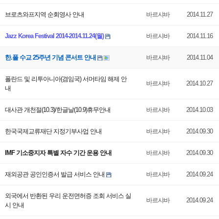
브로츠와프지역 순회영사 안내
바르샤바
2014.11.27
Jazz Korea Festival 2014-2014.11.24(월)
바르샤바
2014.11.16
한.폴 수교 25주년 기념 콘서트 안내
바르샤바
2014.11.04
폴란드 및 리투아니아(겸임국) 서머타임 해제 안
바르샤바
2014.10.27
내
대사관 개천절(10.3)/한글날(10.9)휴무안내
바르샤바
2014.10.03
한국국제교류재단 지정기부사업 안내
바르샤바
2014.09.30
IMF 기소중지자 특별 자수 기간 운용 안내
바르샤바
2014.09.30
재외공관 공인인증서 발급 서비스 안내
바르샤바
2014.09.24
외국에서 반환된 우리 운전면허증 조회 서비스 실
바르샤바
2014.09.24
시 안내