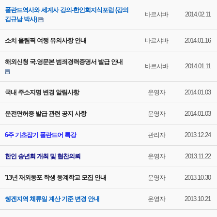
폴란드역사와 세계사 강의-한인회지식포럼 (강의
바르샤바
2014.02.11
김규남 박사)
소치 올림픽 여행 유의사항 안내
바르샤바
2014.01.16
해외신청 국.영문본 범죄경력증명서 발급 안내
바르샤바
2014.01.11
국내 주소지명 변경 알림사항
운영자
2014.01.03
운전면허증 발급 관련 공지 사항
운영자
2014.01.03
6주 기초잡기 폴란드어 특강
관리자
2013.12.24
한인 송년회 개최 및 협찬의뢰
운영자
2013.11.22
'13년 재외동포 학생 동계학교 모집 안내
운영자
2013.10.30
쉥겐지역 체류일 계산 기준 변경 안내
운영자
2013.10.21