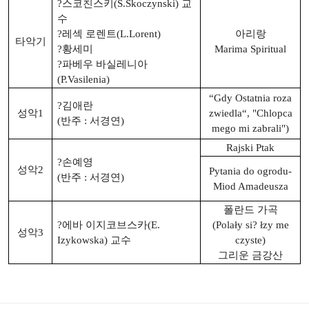
?스코친스키(S.Skoczynski) 교
수
?레섹 로렌트(L.Lorent)
아리랑
타악기
?황세미
Marima Spiritual
?파베우 바실레니아
(P.Vasilenia)
“Gdy Ostatnia roza
?김애란
성악1
zwiedla“, "Chlopca
(반주 : 서경연)
mego mi zabrali")
Rajski Ptak
?손예영
성악2
Pytania do ogrodu-
(반주 : 서경연)
Miod Amadeusza
폴란드 가곡
?
에바 이지코브스카(E.
(Polały si? łzy me
성악3
Izykowska) 교수
czyste)
그리운 금강산