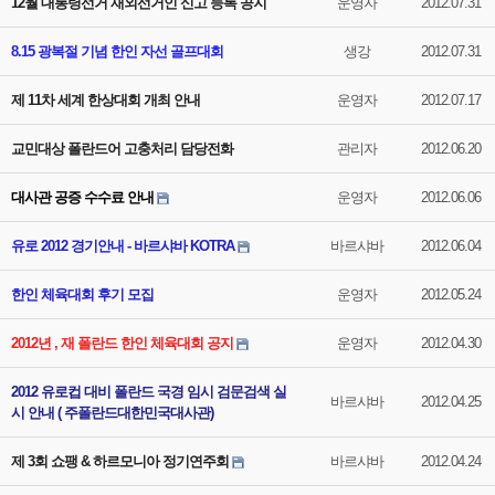
12월 대통령선거 재외선거인 신고 등록 공지
운영자
2012.07.31
8.15 광복절 기념 한인 자선 골프대회
생강
2012.07.31
제 11차 세계 한상대회 개최 안내
운영자
2012.07.17
교민대상 폴란드어 고충처리 담당전화
관리자
2012.06.20
대사관 공증 수수료 안내
운영자
2012.06.06
유로 2012 경기안내 - 바르샤바 KOTRA
바르샤바
2012.06.04
한인 체육대회 후기 모집
운영자
2012.05.24
2012년 , 재 폴란드 한인 체육대회 공지
운영자
2012.04.30
2012 유로컵 대비 폴란드 국경 임시 검문검색 실
바르샤바
2012.04.25
시 안내 ( 주폴란드대한민국대사관)
제 3회 쇼팽 & 하르모니아 정기연주회
바르샤바
2012.04.24