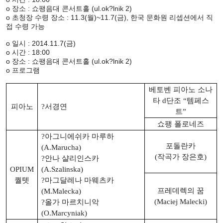
o 장소 : 쇼팽음대 콘서트홀 (ul.ok?lnik 2)
o 초청장 수령 장소 : 11.3(월)~11.7(금), 한국 문화원 리셉션에서 직
접 수령 가능
o 일시 : 2014.11.7(금)
o 시간 : 18:00
o 장소 : 쇼팽음대 콘서트홀 (ul.ok?lnik 2)
o 프로그램
베토벤 피아노 소나
타 d단조
“템페스
피아노
?서경연
트”
쇼팽 폴로네즈
?아그니에쉬카 마루하
포돌란카
(A.Marucha)
(작곡가 장은호)
?안나 샬리인스카
OPIUM
(A.Szalinska)
퀄텟
?마그달레나 마웨츠카
프레데렉의 꿈
(M.Malecka)
(Maciej Malecki)
?올가 마르치니악
(O.Marcyniak)