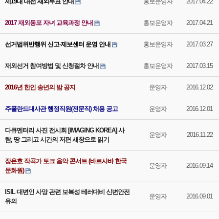
제19대 대선 재외투표 안내
홍보운영자
2017.04.22
2017 재외동포 자녀 교육과정 안내
홍보운영자
2017.04.21
선거법위반행위 신고·제보센터 운영 안내
홍보운영자
2017.03.27
재외선거 참여방법 및 신청절차 안내
홍보운영자
2017.03.15
2016년 한인 송년의 밤 공지
운영자
2016.12.02
주폴란드대사관 행정직원(전문직) 채용 공고
운영자
2016.12.01
다큐멘터리 사진 전시회 [IMAGING KOREA] 사
운영자
2016.11.22
람, 땅 그리고 시간의 저편 새창으로 읽기
장은호 작곡가 토크 음악 콘서트 (바르샤바 한국
운영자
2016.09.14
문화원)
ISIL 대변인 사망 관련 보복성 테러대비 신변안전
운영자
2016.09.01
유의