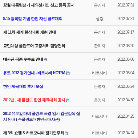
12월 대통령선거 재외선거인 신고 등록 공지
운영자
2012.07.31
8.15 광복절 기념 한인 자선 골프대회
생강
2012.07.31
제 11차 세계 한상대회 개최 안내
운영자
2012.07.17
교민대상 폴란드어 고충처리 담당전화
관리자
2012.06.20
대사관 공증 수수료 안내
운영자
2012.06.06
유로 2012 경기안내 - 바르샤바 KOTRA
바르샤바
2012.06.04
한인 체육대회 후기 모집
운영자
2012.05.24
2012년 , 재 폴란드 한인 체육대회 공지
운영자
2012.04.30
2012 유로컵 대비 폴란드 국경 임시 검문검색 실
바르샤바
2012.04.25
시 안내 ( 주폴란드대한민국대사관)
제 3회 쇼팽 & 하르모니아 정기연주회
바르샤바
2012.04.24