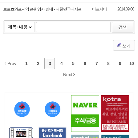
브로츠와프지역 순회영사 안내 - 대한민국대사관
바르샤바
2014.09.06
검색
쓰기
Prev
1
2
3
4
5
6
7
8
9
10
Next