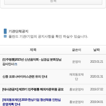
기관단체공지
폴란드 기관/기업의 공지사항을 확인 하실수 있습니다.
제목
날짜
글쓴이
(민주평통)2023년 신년음악회 - 심경섭 분회장님
운영자
2023.01.21
감사인사
재외동포재
신종 코로나바이러스관련 유의 안내
2020.01.31
단
[대사관공지] 제19기 민주평통 해외자문위원 공모
홍보운영자
2019.07.02
[재외동포재단] 2019 한상기업 청년채용 인턴십
홍보운영자
2019.04.01
운영계획 안내