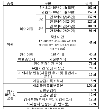
종류
구분
금액
년초과
년이내
면
5
10
(48
)
162 zł
년초과
년이내
면
5
10
(24
)
152 zł
만
세이상
면
8
(48
)
137 zł
년
5
만
세이상
면
8
(24
)
127 zł
만
세미만
면
8
(48
)
101 zł
년
복수여권
5
만
세미만
면
8
(24
)
91 zł
년
미만
5
(
여권법시행령 제
6
조 제
2
항
2,3,4
호에
45 zł
여권
해당되는 경우
:
병역
·
신원조사 결과에
)
따른 여권발급
년 이내
단수여권
1
45 zł
여행증명서
사진부착식
21 zł
잔여유효기간
부여
76 zł
유효기간
연장
재발급
70 zł
기재사항 변경
사증란 추가 및 동반자녀
(
15 zł
분리
)
여권발급기록조회서
3 zł
재외국민등록부등본
1.50 zł
일반위임장
6 zł
영사
확인 및
인감위임장
12 zł
공증
영사확인
학적서류
인감신고서
(
),
12 zł
사서증서
인증
서명
번역문
(
,
)
12 zł