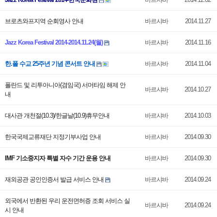
브로츠와프지역 순회영사 안내
바르샤바
2014.11.27
Jazz Korea Festival 2014-2014.11.24(월)
바르샤바
2014.11.16
한.폴 수교 25주년 기념 콘서트 안내
바르샤바
2014.11.04
폴란드 및 리투아니아(겸임국) 서머타임 해제 안
바르샤바
2014.10.27
내
대사관 개천절(10.3)/한글날(10.9)휴무안내
바르샤바
2014.10.03
한국국제교류재단 지정기부사업 안내
바르샤바
2014.09.30
IMF 기소중지자 특별 자수 기간 운용 안내
바르샤바
2014.09.30
재외공관 공인인증서 발급 서비스 안내
바르샤바
2014.09.24
외국에서 반환된 우리 운전면허증 조회 서비스 실
바르샤바
2014.09.24
시 안내