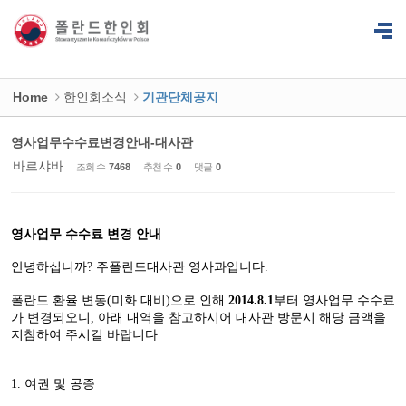
Sketchbook5, 스케치북5
Sketchbook5, 스케치북5
Home
한인회소식
기관단체공지
영사업무수수료변경안내-대사관
바르샤바
조회 수
7468
추천 수
0
댓글
0
영사업무 수수료 변경 안내
안녕하십니까
주폴란드대사관 영사과입니다
?
.
폴란드 환율 변동
미화 대비
으로 인해
부터 영사업무 수수료
(
)
2014.8.1
가 변경되오니
아래 내역을 참고하시어 대사관 방문시 해당 금액을
,
지참하여 주시길 바랍니다
여권 및 공증
1.