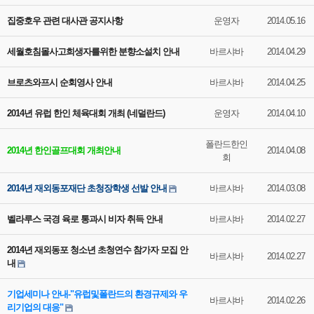
집중호우 관련 대사관 공지사항
운영자
2014.05.16
세월호침몰사고희생자를위한 분향소설치 안내
바르샤바
2014.04.29
브로츠와프시 순회영사 안내
바르샤바
2014.04.25
2014년 유럽 한인 체육대회 개최 (네덜란드)
운영자
2014.04.10
폴란드한인
2014년 한인골프대회 개최안내
2014.04.08
회
2014년 재외동포재단 초청장학생 선발 안내
바르샤바
2014.03.08
벨라루스 국경 육로 통과시 비자 취득 안내
바르샤바
2014.02.27
2014년 재외동포 청소년 초청연수 참가자 모집 안
바르샤바
2014.02.27
내
기업세미나 안내-"유럽및폴란드의 환경규제와 우
바르샤바
2014.02.26
리기업의 대응"