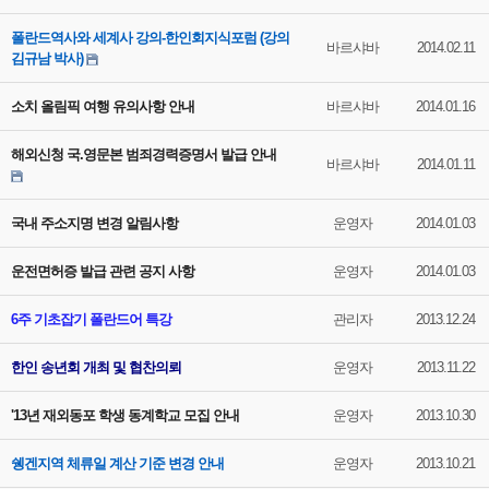
폴란드역사와 세계사 강의-한인회지식포럼 (강의
바르샤바
2014.02.11
김규남 박사)
소치 올림픽 여행 유의사항 안내
바르샤바
2014.01.16
해외신청 국.영문본 범죄경력증명서 발급 안내
바르샤바
2014.01.11
국내 주소지명 변경 알림사항
운영자
2014.01.03
운전면허증 발급 관련 공지 사항
운영자
2014.01.03
6주 기초잡기 폴란드어 특강
관리자
2013.12.24
한인 송년회 개최 및 협찬의뢰
운영자
2013.11.22
'13년 재외동포 학생 동계학교 모집 안내
운영자
2013.10.30
쉥겐지역 체류일 계산 기준 변경 안내
운영자
2013.10.21