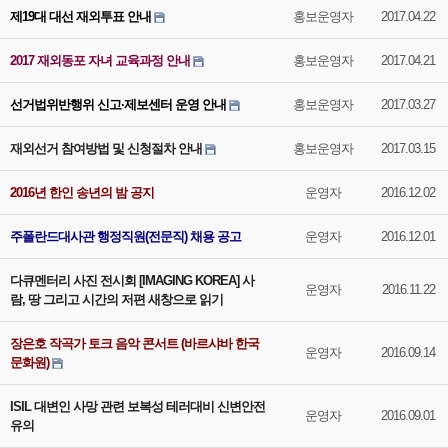
제19대 대선 재외투표 안내
홍보운영자
2017.04.22
2017 재외동포 자녀 교육과정 안내
홍보운영자
2017.04.21
선거법위반행위 신고·제보센터 운영 안내
홍보운영자
2017.03.27
재외선거 참여방법 및 신청절차 안내
홍보운영자
2017.03.15
2016년 한인 송년의 밤 공지
운영자
2016.12.02
주폴란드대사관 행정직원(전문직) 채용 공고
운영자
2016.12.01
다큐멘터리 사진 전시회 [IMAGING KOREA] 사
운영자
2016.11.22
람, 땅 그리고 시간의 저편 새창으로 읽기
장은호 작곡가 토크 음악 콘서트 (바르샤바 한국
운영자
2016.09.14
문화원)
ISIL 대변인 사망 관련 보복성 테러대비 신변안전
운영자
2016.09.01
유의