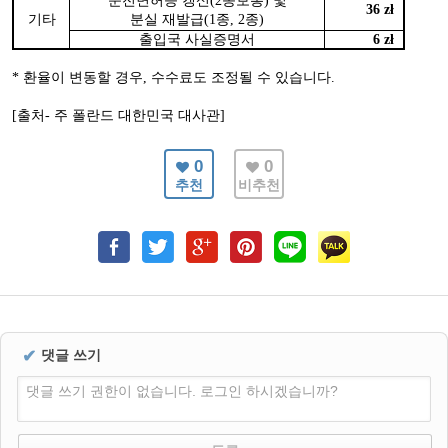
운전면허증 갱신
종보통
및
(2
)
36 zł
기타
분실 재발급
종
종
(1
, 2
)
출입국 사실증명서
6 zł
환율이 변동할 경우
수수료도 조정될 수 있습니다
*
,
.
[출처- 주 폴란드 대한민국 대사관]
0
0
추천
비추천
✔
댓글 쓰기
댓글 쓰기 권한이 없습니다. 로그인 하시겠습니까?