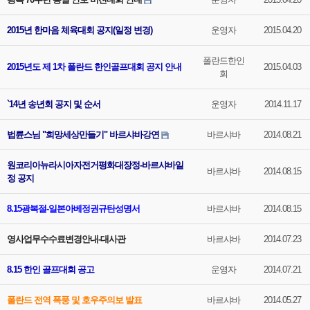
2015년 한마음 체육대회 공지(일정 변경)
운영자
2015.04.20
폴란드한인
2015년도 제 1차 폴란드 한인골프대회 공지 안내
2015.04.03
회
`14년 송년회 공지 및 순서
운영자
2014.11.17
법륜스님 "희망세상만들기" 바르샤바강연
바르샤바
2014.08.21
원코리아뉴라시아자전거평화대장정-바르샤바일
바르샤바
2014.08.15
정 공지
8.15광복절-일본아베정권규탄성명서
바르샤바
2014.08.15
영사업무수수료변경안내-대사관
바르샤바
2014.07.23
8.15 한인 골프대회 공고
운영자
2014.07.21
폴란드 전역 폭풍 및 호우주의보 발표
바르샤바
2014.05.27