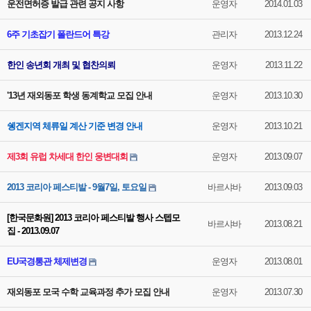
운전면허증 발급 관련 공지 사항
운영자
2014.01.03
6주 기초잡기 폴란드어 특강
관리자
2013.12.24
한인 송년회 개최 및 협찬의뢰
운영자
2013.11.22
'13년 재외동포 학생 동계학교 모집 안내
운영자
2013.10.30
쉥겐지역 체류일 계산 기준 변경 안내
운영자
2013.10.21
제3회 유럽 차세대 한인 웅변대회
운영자
2013.09.07
2013 코리아 페스티발 - 9월7일, 토요일
바르샤바
2013.09.03
[한국문화원] 2013 코리아 페스티발 행사 스텝모
바르샤바
2013.08.21
집 - 2013.09.07
EU국경통관 체제변경
운영자
2013.08.01
재외동포 모국 수학 교육과정 추가 모집 안내
운영자
2013.07.30