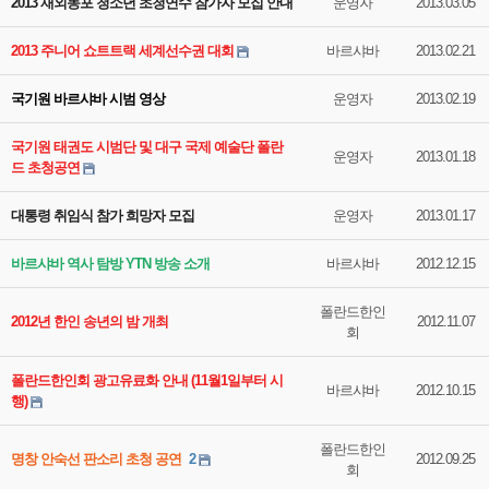
2013 재외동포 청소년 초청연수 참가자 모집 안내
운영자
2013.03.05
2013 주니어 쇼트트랙 세계선수권 대회
바르샤바
2013.02.21
국기원 바르샤바 시범 영상
운영자
2013.02.19
국기원 태권도 시범단 및 대구 국제 예술단 폴란
운영자
2013.01.18
드 초청공연
대통령 취임식 참가 희망자 모집
운영자
2013.01.17
바르샤바 역사 탐방 YTN 방송 소개
바르샤바
2012.12.15
폴란드한인
2012년 한인 송년의 밤 개최
2012.11.07
회
폴란드한인회 광고유료화 안내 (11월1일부터 시
바르샤바
2012.10.15
행)
폴란드한인
명창 안숙선 판소리 초청 공연
2
2012.09.25
회