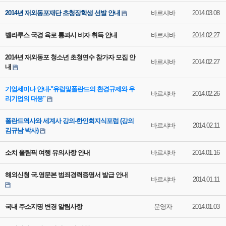
2014년 재외동포재단 초청장학생 선발 안내
바르샤바
2014.03.08
벨라루스 국경 육로 통과시 비자 취득 안내
바르샤바
2014.02.27
2014년 재외동포 청소년 초청연수 참가자 모집 안
바르샤바
2014.02.27
내
기업세미나 안내-"유럽및폴란드의 환경규제와 우
바르샤바
2014.02.26
리기업의 대응"
폴란드역사와 세계사 강의-한인회지식포럼 (강의
바르샤바
2014.02.11
김규남 박사)
소치 올림픽 여행 유의사항 안내
바르샤바
2014.01.16
해외신청 국.영문본 범죄경력증명서 발급 안내
바르샤바
2014.01.11
국내 주소지명 변경 알림사항
운영자
2014.01.03