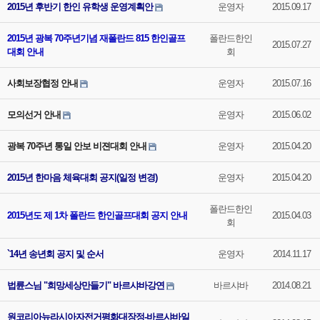
2015년 후반기 한인 유학생 운영계획안
운영자
2015.09.17
2015년 광복 70주년기념 재폴란드 815 한인골프
폴란드한인
2015.07.27
대회 안내
회
사회보장협정 안내
운영자
2015.07.16
모의선거 안내
운영자
2015.06.02
광복 70주년 통일 안보 비젼대회 안내
운영자
2015.04.20
2015년 한마음 체육대회 공지(일정 변경)
운영자
2015.04.20
폴란드한인
2015년도 제 1차 폴란드 한인골프대회 공지 안내
2015.04.03
회
`14년 송년회 공지 및 순서
운영자
2014.11.17
법륜스님 "희망세상만들기" 바르샤바강연
바르샤바
2014.08.21
원코리아뉴라시아자전거평화대장정-바르샤바일