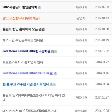
2012 새봄맞이 한인음악회
바르샤바
2012.02.03
광고 모집합니다.(무료 제공)
운영자
2012.01.13
폴란드 한인 홈페이지 오픈 관련
바르샤바
2012.01.08
재외국민 주민등록제도 안내문
바르샤바
2015.01.19
Jazz Korea Festival 2014-한국문화원
바르샤바
2014.12.02
브로츠와프지역 순회영사 안내
바르샤바
2014.11.27
Jazz Korea Festival 2014-2014.11.24(월)
바르샤바
2014.11.16
한.폴 수교 25주년 기념 콘서트 안내
바르샤바
2014.11.04
폴란드 및 리투아니아(겸임국) 서머타임 해제 안
바르샤바
2014.10.27
내
대사관 개천절(10.3)/한글날(10.9)휴무안내
바르샤바
2014.10.03