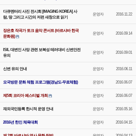
다큐멘터리 사진 전시회 [IMAGING KOREA] 사
운영자
2016.11.22
람, 땅 그리고 시간의 저편 새창으로 읽기
장은호 작곡가 토크 음악 콘서트 (바르샤바 한국
운영자
2016.09.14
문화원)
ISIL 대변인 사망 관련 보복성 테러대비 신변안전
운영자
2016.09.01
유의
신변 유의 안내
운영자
2016.06.11
모국방문 문화 체험 프로그램(경남도-무료체험)
운영자
2016.06.07
제5회 코리아 페스티벌 개최
운영자
2016.06.07
재외국민등록 한시적 운영 안내
운영자
2016.05.16
2016년 한인 체육대회
운영자
2016.04.15
제 2회 바르샤바 역사,문화 탐방
운영자
2016.04.13