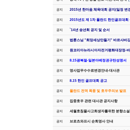
2015년 한마음 체육대회 공지(일정 변경
공지
2015년도 제 1차 폴란드 한인골프대회
공지
`14년 송년회 공지 및 순서
공지
법륜스님 "희망세상만들기" 바르샤바
공지
원코리아뉴라시아자전거평화대장정-바
공지
8.15광복절-일본아베정권규탄성명서
공지
영사업무수수료변경안내-대사관
공지
8.15 한인 골프대회 공고
공지
폴란드 전역 폭풍 및 호우주의보 발표
공지
집중호우 관련 대사관 공지사항
공지
세월호침몰사고희생자를위한 분향소설
공지
브로츠와프시 순회영사 안내
공지