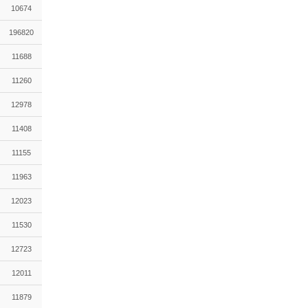
10674
196820
11688
11260
12978
11408
11155
11963
12023
11530
12723
12011
11879