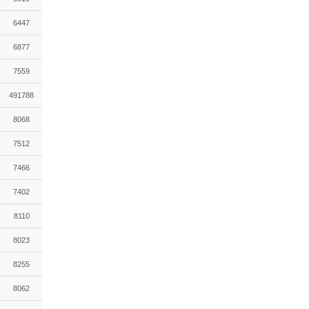
6447
6877
7559
491788
8068
7512
7466
7402
8110
8023
8255
8062