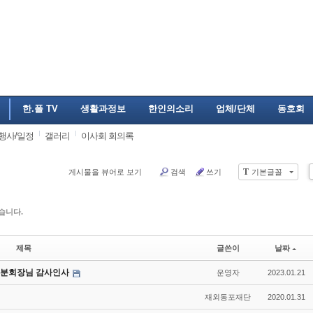
한.폴 TV
생활과정보
한인의소리
업체/단체
동호회
행사/일정
갤러리
이사회 회의록
T
게시물을 뷰어로 보기
검색
쓰기
기본글꼴
습니다.
제목
글쓴이
날짜
섭 분회장님 감사인사
운영자
2023.01.21
재외동포재단
2020.01.31