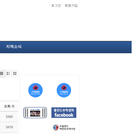
로그인
회원가입
지역소식
Li
Zi
G
st
n
al
e
le
r
y
조회 수
3360
3478