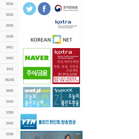
3540
3635
3505
3428
3451
3460
3411
96330
3605
3434
3398
3426
3396