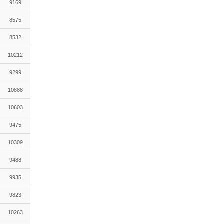
9169
8575
8532
10212
9299
10888
10603
9475
10309
9488
9935
9823
10263