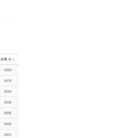
댓글
조회 수
3360
3478
3540
3636
3505
3428
3451