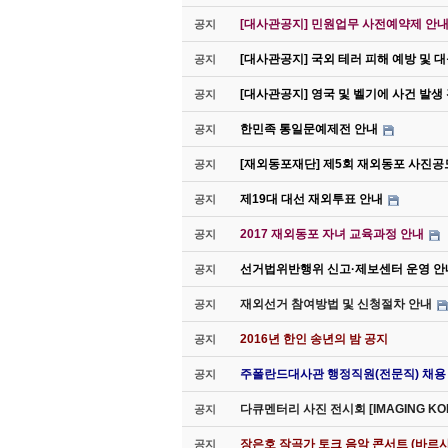
[대사관공지] 민원업무 사전예약제 안내(
공지
[대사관공지] 국외 테러 피해 예방 및 
공지
[대사관공지] 영국 및 벨기에 사건 발생
공지
한민족 통일문예제전 안내
공지
[재외동포재단] 제5회 재외동포 사진공
공지
제19대 대선 재외투표 안내
공지
2017 재외동포 자녀 교육과정 안내
공지
선거법위반행위 신고·제보센터 운영 안
공지
재외선거 참여방법 및 신청절차 안내
공지
2016년 한인 송년의 밤 공지
공지
주폴란드대사관 행정직원(전문직) 채용
공지
다큐멘터리 사진 전시회 [IMAGING K
공지
장은호 작곡가 토크 음악 콘서트 (바르샤
공지