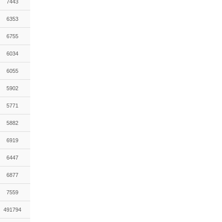
7443
6353
6755
6034
6055
5902
5771
5882
6919
6447
6877
7559
491794