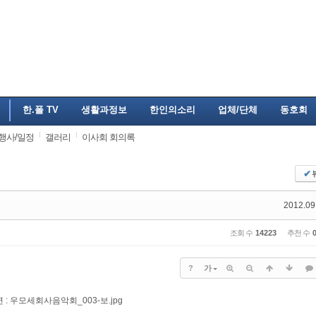
한.폴 TV
생활과정보
한인의소리
업체/단체
동호회
행사/일정
갤러리
이사회 회의록
✔
2012.09
조회 수
14223
추천 수
?
가