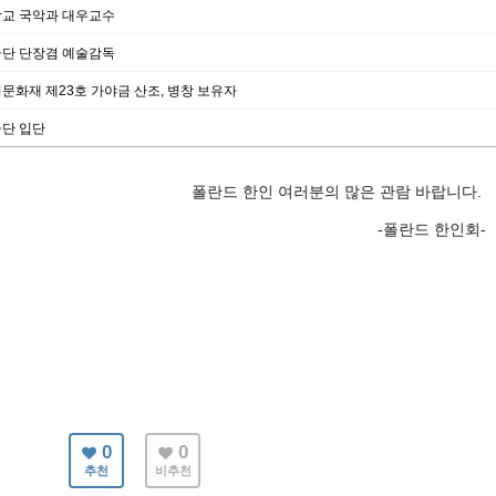
교 국악과 대우교수
단 단장겸 예술감독
문화재 제23호 가야금 산조, 병창 보유자
단 입단
폴란드 한인 여러분의 많은 관람 바랍니다.
드 한인회-
0
0
추천
비추천