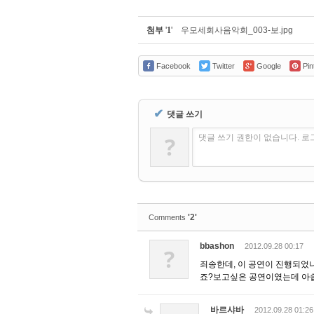
첨부
'
1
'
우모세회사음악회_003-보.jpg
Facebook
Twitter
Google
Pin
✔
댓글 쓰기
?
댓글 쓰기 권한이 없습니다. 
'2'
Comments
bbashon
2012.09.28 00:17
?
죄송한데, 이 공연이 진행되었
죠?보고싶은 공연이였는데 아
바르샤바
2012.09.28 01:26