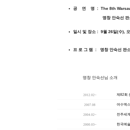
공 연 명 : The 8th Warsaw C
명창 안숙선 판소리 
일시 및 장소 : 9월 26일(수)
프 로 그 램 : 명창 안숙선 판소
명창 안숙선님 소개
제82회
2012.02~
여수엑스
2007.08
전주세계
2004.02~
한국예술
2000.03~