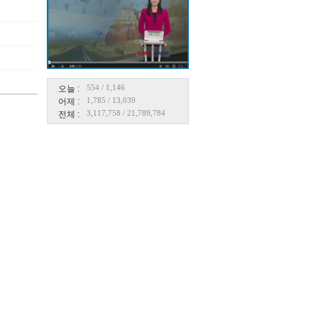
554
/
1,146
오늘 :
1,785
/
13,039
어제 :
3,117,758
/
21,789,784
전체 :