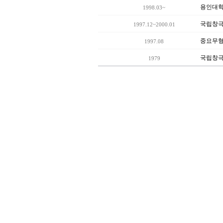
용인대학
1998.03~
국립창극
1997.12~2000.01
중요무형
1997.08
국립창극
1979
-폴란