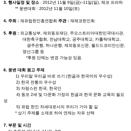
3.
행사일정 및 장소
:
2012
년 11
월
9
일(
금)
~11
일
(
일
),
체코 프라하
**
웅변대회
:
2012
년 11
월 10
일(
토)
4.
주최
:
재유럽한인총연합회
주관
:
재체코한인회
5.
후원
:
외교통상부
,
재외동포재단
,
주오스트리아대한민국대사관
,
대한축구협회
,
전남대학교
,
공주대학교
,
카톨릭대학교
,
광주은행
,
하나은행
,
재외동포신문
,
월드드코리안신문
,
영산그룹 등
*
후원 단체는 변경 가능성 있음
.
6.
웅변 대회 원고 주제
1)
우리말 우리글 바로 쓰기
(
한글과 한국어의 우수성
)
2)
한국 전통의 우수성
3)
자랑스런 한국
,
한국인
4)
동포
2
세 및 다문화 가정의 한글과 한국 문화 교육의 필요
성
5)
유럽 한인 차세대로서의 우리가 가야 할 길
*
상기 주제를 소재로 하여 연제는 자유 선택
7.
부문 및 시간