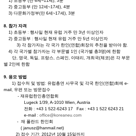
1)
초등부
(
만
6
세
~11
세
), 3
분
2)
중고등부
(
만
12
세
~17
세
), 4
분
3)
다문화가정부
(
만
6
세
~17
세
), 3
분
8.
참가 자격
1)
초등부
:
행사일 현재 유럽 거주 만
3
년 이상인자
2)
중고등부
:
행사일 현재 유럽 거주 만
5
년 이상인자
3)
각 참가자는 각 국가 한인
(
연합
)
회장의 추천을 받아야 함
.
4)
각 국가별 참가자는 각 부문별
1
인
(
국가별 총
3
명
)
에 한함
단
,
영국
,
독일
,
프랑스
,
스페인
,
이태리
,
개최국
(
체코
)
은 각 부문
별
2
인에 한함
9.
응모 방법
1)
접수처 및 방법
:
유럽총연 사무국 및 각국 한인
(
연합
)
회에
e-
mail,
우편 또는 방문접수
-
재유럽한인총연합회
Lugeck 1/39, A-1010
Wien
,
Austria
전화
: +43 1 522-6243 17 Fax : +43 1 522 6243 21
e-mail :
office@koreaneu.com
- 재 폴란드 한인회
( janusz@hanmail.net)
2)
접수 기간
:
2012
년 10
월 15
일
까지