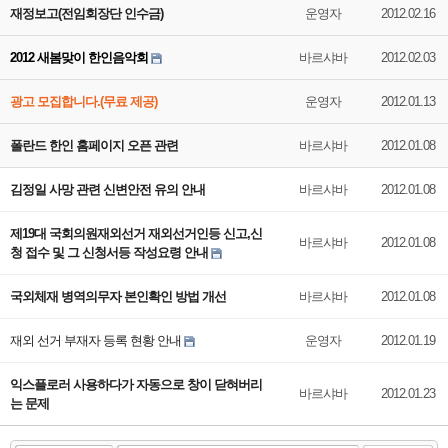
재정보고(전임회장단 인수금)
운영자
2012.02.16
2012 새봄맞이 한인음악회
바르샤바
2012.02.03
광고 모집합니다.(무료 제공)
운영자
2012.01.13
폴란드 한인 홈페이지 오픈 관련
바르샤바
2012.01.08
김정일 사망 관련 신변안전 유의 안내
바르샤바
2012.01.08
제19대 국회의원재외선거 재외선거인등 신고,신
바르샤바
2012.01.08
청 접수 및 그 신청서등 작성요령 안내
국외체재 병역의무자 본인확인 방법 개선
바르샤바
2012.01.08
재외 선거 부재자 등록 현황 안내
운영자
2012.01.19
익스플로러 사용하다가 자동으로 창이 닫혀버리
바르샤바
2012.01.23
는 문제