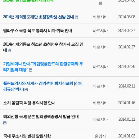
2014년 한인골프대회 개최안내
2014.04.08
회
2014년 재외동포재단 초청장학생 선발 안내
바르샤바
2014.03.08
벨라루스 국경 육로 통과시 비자 취득 안내
바르샤바
2014.02.27
2014년 재외동포 청소년 초청연수 참가자 모집 안
바르샤바
2014.02.27
내
기업세미나 안내-"유럽및폴란드의 환경규제와 우
바르샤바
2014.02.26
리기업의 대응"
폴란드역사와 세계사 강의-한인회지식포럼 (강의
바르샤바
2014.02.11
김규남 박사)
소치 올림픽 여행 유의사항 안내
바르샤바
2014.01.16
해외신청 국.영문본 범죄경력증명서 발급 안내
바르샤바
2014.01.11
국내 주소지명 변경 알림사항
운영자
2014.01.03