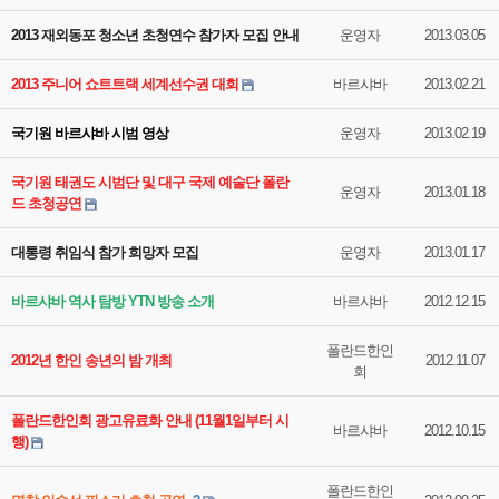
2013 재외동포 청소년 초청연수 참가자 모집 안내
운영자
2013.03.05
2013 주니어 쇼트트랙 세계선수권 대회
바르샤바
2013.02.21
국기원 바르샤바 시범 영상
운영자
2013.02.19
국기원 태권도 시범단 및 대구 국제 예술단 폴란
운영자
2013.01.18
드 초청공연
대통령 취임식 참가 희망자 모집
운영자
2013.01.17
바르샤바 역사 탐방 YTN 방송 소개
바르샤바
2012.12.15
폴란드한인
2012년 한인 송년의 밤 개최
2012.11.07
회
폴란드한인회 광고유료화 안내 (11월1일부터 시
바르샤바
2012.10.15
행)
폴란드한인