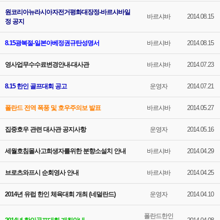
원코리아뉴라시아자전거평화대장정-바르샤바일
바르샤바
2014.08.15
정 공지
8.15광복절-일본아베정권규탄성명서
바르샤바
2014.08.15
영사업무수수료변경안내-대사관
바르샤바
2014.07.23
8.15 한인 골프대회 공고
운영자
2014.07.21
폴란드 전역 폭풍 및 호우주의보 발표
바르샤바
2014.05.27
집중호우 관련 대사관 공지사항
운영자
2014.05.16
세월호침몰사고희생자를위한 분향소설치 안내
바르샤바
2014.04.29
브로츠와프시 순회영사 안내
바르샤바
2014.04.25
2014년 유럽 한인 체육대회 개최 (네덜란드)
운영자
2014.04.10
폴란드한인