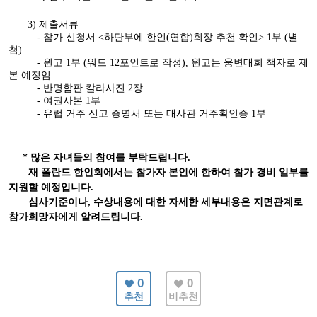
3)
제출서류
-
참가 신청서
<
하단부에 한인
(
연합
)
회장 추천 확인
> 1
부
(
별
첨
)
-
원고
1
부
(
워드
12
포인트로 작성
),
원고는 웅변대회 책자로 제
본 예정임
-
반명함판 칼라사진
2
장
-
여권사
본
1
부
-
유럽 거주 신고 증명서 또는 대사관 거주확인증
1
부
* 많은 자녀들의 참여를 부탁드립니다.
재 폴란드 한인회에서는 참가자 본인에 한하여 참가 경비 일부를
지원할 예정입니다.
심사기준이나, 수상내용에 대한 자세한 세부내용은 지면관계로
참가희망자에게 알려드립니다.
0
0
추천
비추천