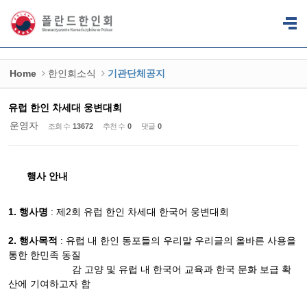
Sketchbook5, 스케치북5
Sketchbook5, 스케치북5
Home
한인회소식
기관단체공지
유럽 한인 차세대 웅변대회
운영자
조회 수
13672
추천 수
0
댓글
0
행사 안내
1.
행사명
:
제
2
회 유럽 한인 차세대 한국어 웅변대회
2.
행사목적
:
유럽 내 한인 동포들의 우리말 우리글의 올바른 사용을
통한 한민족 동질
감 고양 및 유럽 내 한국어 교육과 한국 문화 보급 확
산에 기여하고자 함