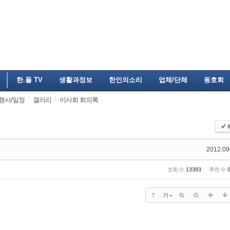
한.폴 TV
생활과정보
한인의소리
업체/단체
동호회
행사/일정
갤러리
이사회 회의록
✔
2012.09
조회 수
13393
추천 수
?
가