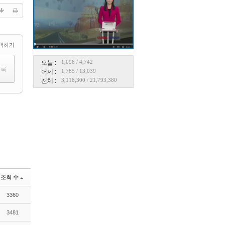
택하기
1,096
/
4,742
오늘 :
1,785
/
13,039
어제 :
3,118,300
/
21,793,380
전체 :
조회 수
3360
3481