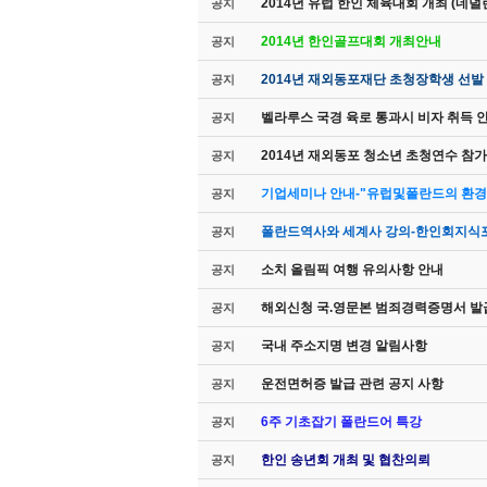
2014년 유럽 한인 체육대회 개최 (네덜
공지
2014년 한인골프대회 개최안내
공지
2014년 재외동포재단 초청장학생 선발
공지
벨라루스 국경 육로 통과시 비자 취득 
공지
2014년 재외동포 청소년 초청연수 참가
공지
기업세미나 안내-"유럽및폴란드의 환경
공지
폴란드역사와 세계사 강의-한인회지식포
공지
소치 올림픽 여행 유의사항 안내
공지
해외신청 국.영문본 범죄경력증명서 발
공지
국내 주소지명 변경 알림사항
공지
운전면허증 발급 관련 공지 사항
공지
6주 기초잡기 폴란드어 특강
공지
한인 송년회 개최 및 협찬의뢰
공지