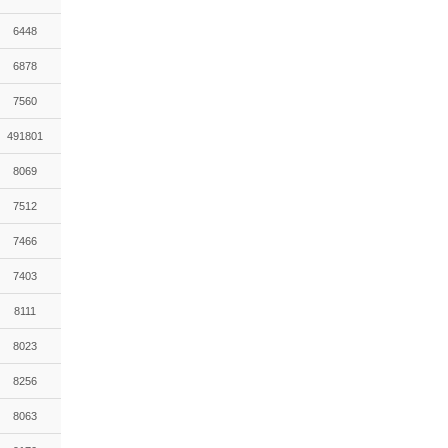
6448
6878
7560
491801
8069
7512
7466
7403
8111
8023
8256
8063