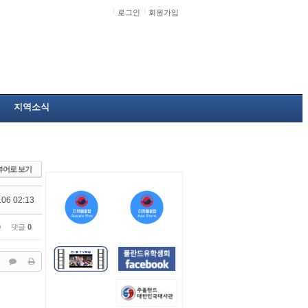
로그인
회원가입
지역소식
뷰어로 보기
.06 02:13
0
댓글
0