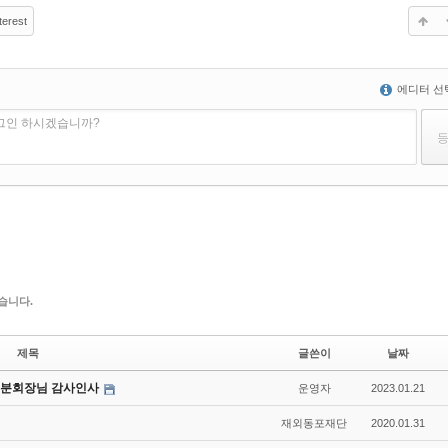
terest
에디터 선
로그인 하시겠습니까?
습니다.
제목
글쓴이
날짜
섭 분회장님 감사인사
운영자
2023.01.21
재외동포재단
2020.01.31