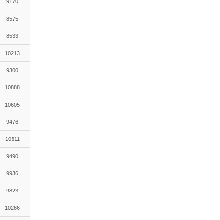
9170
8575
8533
10213
9300
10888
10605
9476
10311
9490
9936
9823
10266