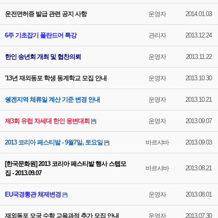
운전면허증 발급 관련 공지 사항
운영자
2014.01.03
6주 기초잡기 폴란드어 특강
관리자
2013.12.24
한인 송년회 개최 및 협찬의뢰
운영자
2013.11.22
'13년 재외동포 학생 동계학교 모집 안내
운영자
2013.10.30
쉥겐지역 체류일 계산 기준 변경 안내
운영자
2013.10.21
제3회 유럽 차세대 한인 웅변대회
운영자
2013.09.07
2013 코리아 페스티발 - 9월7일, 토요일
바르샤바
2013.09.03
[한국문화원] 2013 코리아 페스티발 행사 스텝모
바르샤바
2013.08.21
집 - 2013.09.07
EU국경통관 체제변경
운영자
2013.08.01
재외동포 모국 수학 교육과정 추가 모집 안내
운영자
2013.07.30