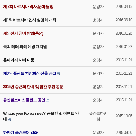
제 2회 바르샤바 역사,문화 탐방
운영자
2016.04.13
제1회 바르샤바 입시 설명회 개최
운영자
2016.03.10
재외선거 참여 방법(총선)
운영자
2016.01.28
국외 테러 피해 예방 대처법
운영자
2016.01.22
홈페이지 서버 이동
운영자
2015.11.21
제9대 폴란드 한인회장 선출 공고
운영자
2015.11.21
2015년 송년회 안내 및 협찬 후원 공문
운영자
2015.11.21
유엔젤보이스 폴란드 공연
운영자
2015.11.21
What is your Koreanness?' 공모전 및 이벤트 안
폴란드한인
2015.10.07
내
회
하반기 폴란드어 강좌
운영자
2015.09.30