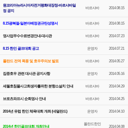
원코리아뉴라시아자전거평화대장정-바르샤바일
바르샤바
2014.08.15
정 공지
8.15광복절-일본아베정권규탄성명서
바르샤바
2014.08.15
영사업무수수료변경안내-대사관
바르샤바
2014.07.23
8.15 한인 골프대회 공고
운영자
2014.07.21
폴란드 전역 폭풍 및 호우주의보 발표
바르샤바
2014.05.27
집중호우 관련 대사관 공지사항
운영자
2014.05.16
세월호침몰사고희생자를위한 분향소설치 안내
바르샤바
2014.04.29
브로츠와프시 순회영사 안내
바르샤바
2014.04.25
2014년 유럽 한인 체육대회 개최 (네덜란드)
운영자
2014.04.10
폴란드한인
2014년 한인골프대회 개최안내
2014.04.08