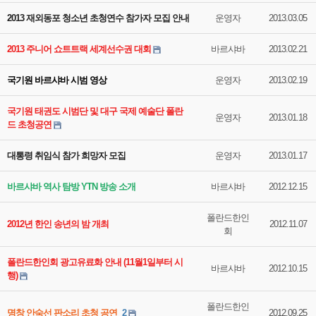
2013 재외동포 청소년 초청연수 참가자 모집 안내
운영자
2013.03.05
2013 주니어 쇼트트랙 세계선수권 대회
바르샤바
2013.02.21
국기원 바르샤바 시범 영상
운영자
2013.02.19
국기원 태권도 시범단 및 대구 국제 예술단 폴란
운영자
2013.01.18
드 초청공연
대통령 취임식 참가 희망자 모집
운영자
2013.01.17
바르샤바 역사 탐방 YTN 방송 소개
바르샤바
2012.12.15
폴란드한인
2012년 한인 송년의 밤 개최
2012.11.07
회
폴란드한인회 광고유료화 안내 (11월1일부터 시
바르샤바
2012.10.15
행)
폴란드한인
명창 안숙선 판소리 초청 공연
2
2012.09.25