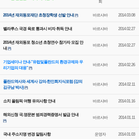
회
2014년 재외동포재단 초청장학생 선발 안내
바르샤바
2014.03.08
벨라루스 국경 육로 통과시 비자 취득 안내
바르샤바
2014.02.27
2014년 재외동포 청소년 초청연수 참가자 모집 안
바르샤바
2014.02.27
내
기업세미나 안내-"유럽및폴란드의 환경규제와 우
바르샤바
2014.02.26
리기업의 대응"
폴란드역사와 세계사 강의-한인회지식포럼 (강의
바르샤바
2014.02.11
김규남 박사)
소치 올림픽 여행 유의사항 안내
바르샤바
2014.01.16
해외신청 국.영문본 범죄경력증명서 발급 안내
바르샤바
2014.01.11
국내 주소지명 변경 알림사항
운영자
2014.01.03