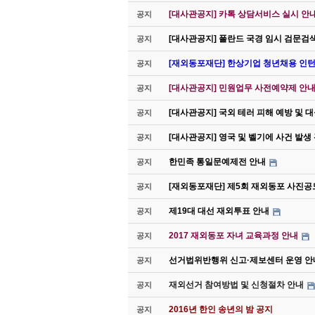
[대사관공지] 카톡 상담서비스 실시 안
공지
[대사관공지] 폴란드 국경 임시 검문검
공지
[재외동포재단] 한상기업 청년채용 인턴
공지
[대사관공지] 민원업무 사전예약제 안내(
공지
[대사관공지] 국외 테러 피해 예방 및 
공지
[대사관공지] 영국 및 벨기에 사건 발생
공지
한민족 통일문예제전 안내
공지
[재외동포재단] 제5회 재외동포 사진공
공지
제19대 대선 재외투표 안내
공지
2017 재외동포 자녀 교육과정 안내
공지
선거법위반행위 신고·제보센터 운영 안
공지
재외선거 참여방법 및 신청절차 안내
공지
2016년 한인 송년의 밤 공지
공지