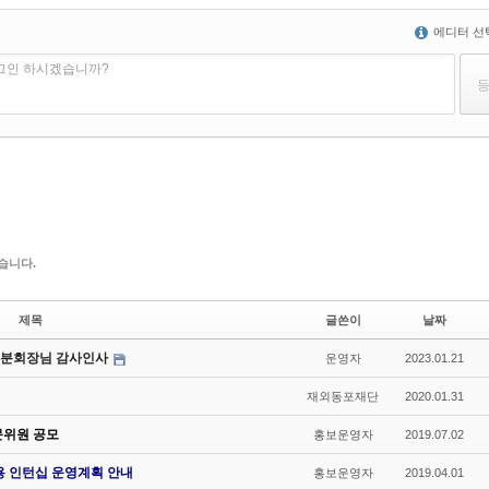
에디터 선
로그인 하시겠습니까?
습니다.
제목
글쓴이
날짜
섭 분회장님 감사인사
운영자
2023.01.21
재외동포재단
2020.01.31
문위원 공모
홍보운영자
2019.07.02
용 인턴십 운영계획 안내
홍보운영자
2019.04.01