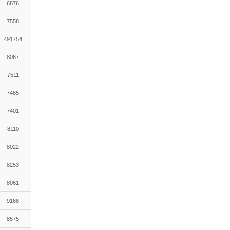
6876
7558
491754
8067
7511
7465
7401
8110
8022
8253
8061
9168
8575