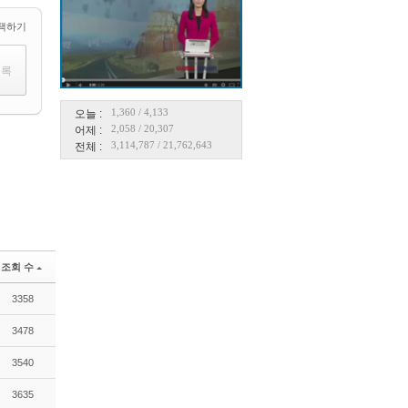
택하기
1,360
/
4,133
오늘 :
2,058
/
20,307
어제 :
3,114,787
/
21,762,643
전체 :
조회 수
3358
3478
3540
3635