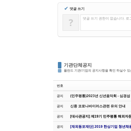
✔
댓글 쓰기
?
댓글 쓰기 권한이 없습니다. 
기관단체공지
폴란드 기관/기업의 공지사항을 확인 하실수 있
번호
(민주평통)2023년 신년음악회 - 심경
공지
신종 코로나바이러스관련 유의 안내
공지
[대사관공지] 제19기 민주평통 해외자
공지
[재외동포재단] 2019 한상기업 청년채
공지