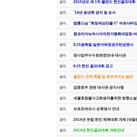
2015년도 제 1차 폴란드 한인골프대회
공지
`14년 송년회 공지 및 순서
공지
법륜스님 "희망세상만들기" 바르샤바
공지
원코리아뉴라시아자전거평화대장정-바
공지
8.15광복절-일본아베정권규탄성명서
공지
영사업무수수료변경안내-대사관
공지
8.15 한인 골프대회 공고
공지
폴란드 전역 폭풍 및 호우주의보 발표
공지
집중호우 관련 대사관 공지사항
공지
세월호침몰사고희생자를위한 분향소설
공지
브로츠와프시 순회영사 안내
공지
2014년 유럽 한인 체육대회 개최 (네덜
공지
2014년 한인골프대회 개최안내
공지