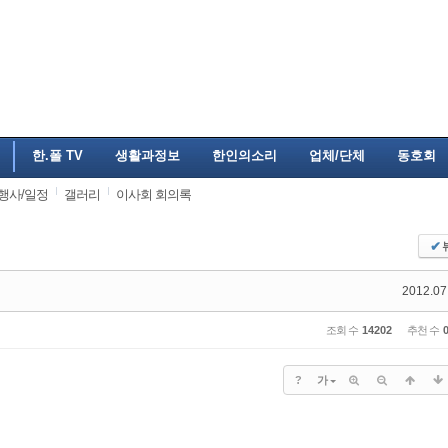
한.폴 TV
생활과정보
한인의소리
업체/단체
동호회
행사/일정
갤러리
이사회 회의록
✔
2012.07
조회 수
14202
추천 수
?
가