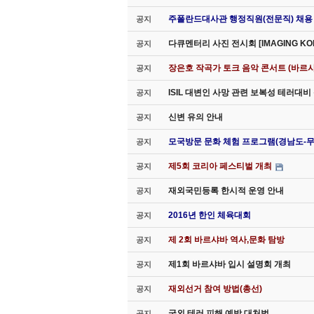
주폴란드대사관 행정직원(전문직) 채용
공지
다큐멘터리 사진 전시회 [IMAGING K
공지
장은호 작곡가 토크 음악 콘서트 (바르샤
공지
ISIL 대변인 사망 관련 보복성 테러대
공지
신변 유의 안내
공지
모국방문 문화 체험 프로그램(경남도-
공지
제5회 코리아 페스티벌 개최
공지
재외국민등록 한시적 운영 안내
공지
2016년 한인 체육대회
공지
제 2회 바르샤바 역사,문화 탐방
공지
제1회 바르샤바 입시 설명회 개최
공지
재외선거 참여 방법(총선)
공지
국외 테러 피해 예방 대처법
공지