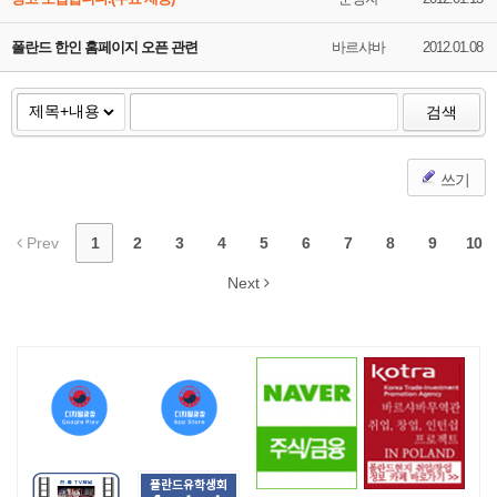
폴란드 한인 홈페이지 오픈 관련
바르샤바
2012.01.08
검색
쓰기
Prev
1
2
3
4
5
6
7
8
9
10
Next