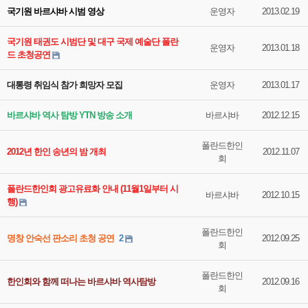
국기원 바르샤바 시범 영상
운영자
2013.02.19
국기원 태권도 시범단 및 대구 국제 예술단 폴란
운영자
2013.01.18
드 초청공연
대통령 취임식 참가 희망자 모집
운영자
2013.01.17
바르샤바 역사 탐방 YTN 방송 소개
바르샤바
2012.12.15
폴란드한인
2012년 한인 송년의 밤 개최
2012.11.07
회
폴란드한인회 광고유료화 안내 (11월1일부터 시
바르샤바
2012.10.15
행)
폴란드한인
명창 안숙선 판소리 초청 공연
2
2012.09.25
회
폴란드한인
한인회와 함께 떠나는 바르샤바 역사탐방
2012.09.16
회