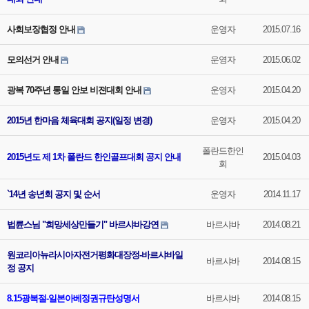
사회보장협정 안내
운영자
2015.07.16
모의선거 안내
운영자
2015.06.02
광복 70주년 통일 안보 비젼대회 안내
운영자
2015.04.20
2015년 한마음 체육대회 공지(일정 변경)
운영자
2015.04.20
폴란드한인
2015년도 제 1차 폴란드 한인골프대회 공지 안내
2015.04.03
회
`14년 송년회 공지 및 순서
운영자
2014.11.17
법륜스님 "희망세상만들기" 바르샤바강연
바르샤바
2014.08.21
원코리아뉴라시아자전거평화대장정-바르샤바일
바르샤바
2014.08.15
정 공지
8.15광복절-일본아베정권규탄성명서
바르샤바
2014.08.15