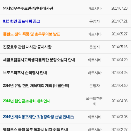
영사업무수수료변경안내-대사관
바르샤바
2014.07.23
8.15 한인 골프대회 공고
운영자
2014.07.21
폴란드 전역 폭풍 및 호우주의보 발표
바르샤바
2014.05.27
집중호우 관련 대사관 공지사항
운영자
2014.05.16
세월호침몰사고희생자를위한 분향소설치 안내
바르샤바
2014.04.29
브로츠와프시 순회영사 안내
바르샤바
2014.04.25
2014년 유럽 한인 체육대회 개최 (네덜란드)
운영자
2014.04.10
폴란드한인
2014년 한인골프대회 개최안내
2014.04.08
회
2014년 재외동포재단 초청장학생 선발 안내
바르샤바
2014.03.08
벨라루스 국경 육로 통과시 비자 취득 안내
바르샤바
2014.02.27