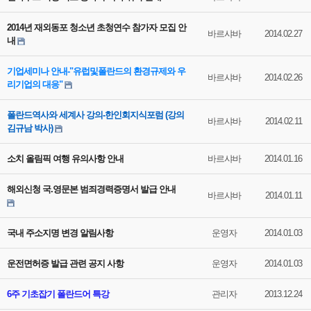
2014년 재외동포 청소년 초청연수 참가자 모집 안
바르샤바
2014.02.27
내
기업세미나 안내-"유럽및폴란드의 환경규제와 우
바르샤바
2014.02.26
리기업의 대응"
폴란드역사와 세계사 강의-한인회지식포럼 (강의
바르샤바
2014.02.11
김규남 박사)
소치 올림픽 여행 유의사항 안내
바르샤바
2014.01.16
해외신청 국.영문본 범죄경력증명서 발급 안내
바르샤바
2014.01.11
국내 주소지명 변경 알림사항
운영자
2014.01.03
운전면허증 발급 관련 공지 사항
운영자
2014.01.03
6주 기초잡기 폴란드어 특강
관리자
2013.12.24