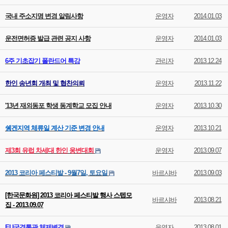
국내 주소지명 변경 알림사항
운영자
2014.01.03
운전면허증 발급 관련 공지 사항
운영자
2014.01.03
6주 기초잡기 폴란드어 특강
관리자
2013.12.24
한인 송년회 개최 및 협찬의뢰
운영자
2013.11.22
'13년 재외동포 학생 동계학교 모집 안내
운영자
2013.10.30
쉥겐지역 체류일 계산 기준 변경 안내
운영자
2013.10.21
제3회 유럽 차세대 한인 웅변대회
운영자
2013.09.07
2013 코리아 페스티발 - 9월7일, 토요일
바르샤바
2013.09.03
[한국문화원] 2013 코리아 페스티발 행사 스텝모
바르샤바
2013.08.21
집 - 2013.09.07
EU국경통관 체제변경
운영자
2013.08.01