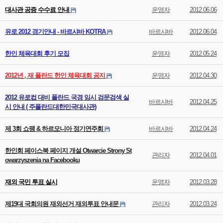
대사관 공증 수수료 안내
운영자
2012.06.06
유로 2012 경기안내 - 바르샤바 KOTRA
바르샤바
2012.06.04
한인 체육대회 후기 모집
운영자
2012.05.24
2012년 , 재 폴란드 한인 체육대회 공지
운영자
2012.04.30
2012 유로컵 대비 폴란드 국경 임시 검문검색 실
바르샤바
2012.04.25
시 안내 ( 주폴란드대한민국대사관)
제 3회 쇼팽 & 하르모니아 정기연주회
바르샤바
2012.04.24
한인회 페이스북 페이지 개설 Otwarcie Strony St
관리자
2012.04.01
owarzyszenia na Facebooku
재외 국민 투표 실시
운영자
2012.03.28
제19대 국회의원 재외선거 재외투표 안내문
관리자
2012.03.24