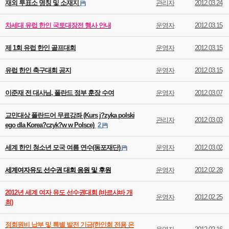
재외 투표소 명칭 및 소재지
관리자
2012.03.24
차세대 유럽 한인 국토대장전 행사 안내
운영자
2012.03.15
제 1회 유럽 한인 골프대회
운영자
2012.03.15
유럽 한인 축구대회 공지
운영자
2012.03.15
이준재 전 대사님, 폴란드 정부 훈장 수여
운영자
2012.03.07
교민대상 폴란드어 무료강좌 (Kurs j?zyka polski
관리자
2012.03.03
ego dla Korea?czyk?w w Polsce)
2
세계 한인 청소년 모국 여름 연수(동포재단)
운영자
2012.03.02
세계여자유도 선수권 대회 응원 및 후원
운영자
2012.02.28
2012년 세계 여자 유도 선수권대회 (바르샤바 개
운영자
2012.02.25
최)
정회원비 납부 및 특별 발전 기금(한인회 전용 은