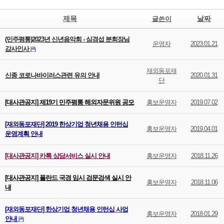
제목
날짜
글쓴이
(민주평통)2023년 신년음악회 - 심경섭 분회장님
운영자
2023.01.21
감사인사
재외동포재
신종 코로나바이러스관련 유의 안내
2020.01.31
단
[대사관공지] 제19기 민주평통 해외자문위원 공모
홍보운영자
2019.07.02
[재외동포재단] 2019 한상기업 청년채용 인턴십
홍보운영자
2019.04.01
운영계획 안내
[대사관공지] 카톡 상담서비스 실시 안내
홍보운영자
2018.11.26
[대사관공지] 폴란드 국경 임시 검문검색 실시 안
홍보운영자
2018.11.06
내
[재외동포재단] 한상기업 청년채용 인턴십 사업
홍보운영자
2018.01.29
안내