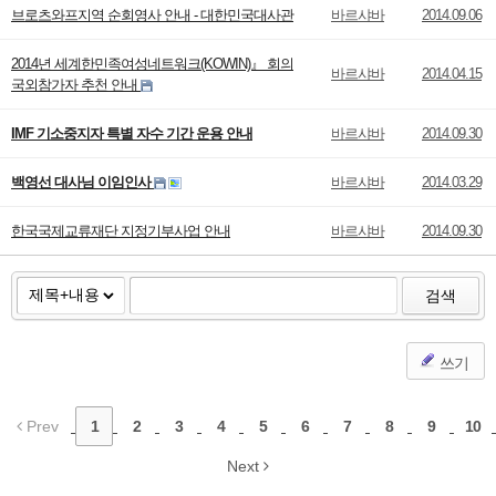
브로츠와프지역 순회영사 안내 - 대한민국대사관
바르샤바
2014.09.06
2014년 세계한민족여성네트워크(KOWIN)』 회의
바르샤바
2014.04.15
국외참가자 추천 안내
IMF 기소중지자 특별 자수 기간 운용 안내
바르샤바
2014.09.30
백영선 대사님 이임인사
바르샤바
2014.03.29
한국국제교류재단 지정기부사업 안내
바르샤바
2014.09.30
검색
쓰기
Prev
1
2
3
4
5
6
7
8
9
10
Next