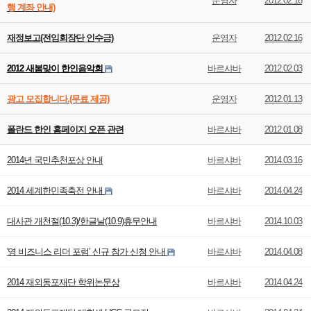
운영자
2012.02.16
행 계좌 안내)
재정보고(전임회장단 인수금)
운영자
2012.02.16
2012 새봄맞이 한인음악회
바르샤바
2012.02.03
광고 모집합니다.(무료 제공)
운영자
2012.01.13
폴란드 한인 홈페이지 오픈 관련
바르샤바
2012.01.08
2014년 국민추천포상 안내
바르샤바
2014.03.16
2014 세계한민족축전 안내
바르샤바
2014.04.24
대사관 개천절(10.3)/한글날(10.9)휴무안내
바르샤바
2014.10.03
'영 비즈니스 리더 포럼’ 신규 참가 신청 안내
바르샤바
2014.04.08
2014 재외동포재단 학위논문상
바르샤바
2014.04.24