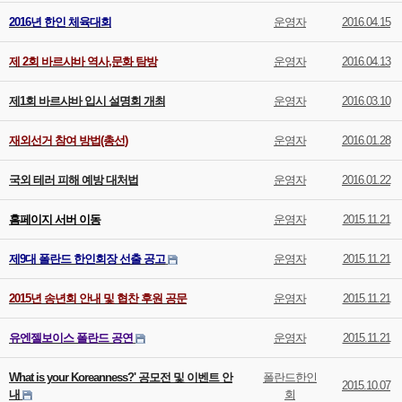
2016년 한인 체육대회
운영자
2016.04.15
제 2회 바르샤바 역사,문화 탐방
운영자
2016.04.13
제1회 바르샤바 입시 설명회 개최
운영자
2016.03.10
재외선거 참여 방법(총선)
운영자
2016.01.28
국외 테러 피해 예방 대처법
운영자
2016.01.22
홈페이지 서버 이동
운영자
2015.11.21
제9대 폴란드 한인회장 선출 공고
운영자
2015.11.21
2015년 송년회 안내 및 협찬 후원 공문
운영자
2015.11.21
유엔젤보이스 폴란드 공연
운영자
2015.11.21
What is your Koreanness?' 공모전 및 이벤트 안
폴란드한인
2015.10.07
내
회