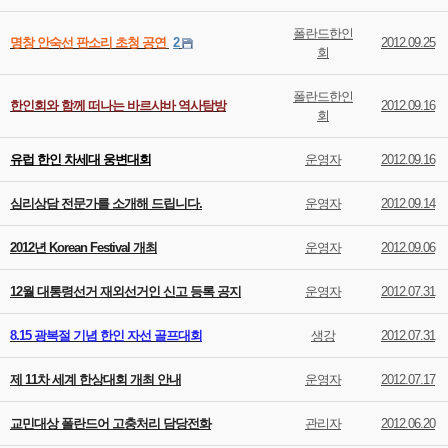
폴란드한인
명창 안숙선 판소리 초청 공연
2
2012.09.25
회
폴란드한인
한인회와 함께 떠나는 바르샤바 역사탐방
2012.09.16
회
유럽 한인 차세대 웅변대회
운영자
2012.09.16
심리상담 전문가를 소개해 드립니다.
운영자
2012.09.14
2012년 Korean Festival 개최
운영자
2012.09.06
12월 대통령선거 재외선거인 신고 등록 공지
운영자
2012.07.31
8.15 광복절 기념 한인 자선 골프대회
생강
2012.07.31
제 11차 세계 한상대회 개최 안내
운영자
2012.07.17
교민대상 폴란드어 고충처리 담당전화
관리자
2012.06.20