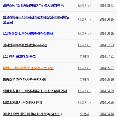
법륜스님 "희망세상만들기" 바르샤바강연
바르샤바
2014.08.21
원코리아뉴라시아자전거평화대장정-바르샤바일
바르샤바
2014.08.15
정 공지
8.15광복절-일본아베정권규탄성명서
바르샤바
2014.08.15
영사업무수수료변경안내-대사관
바르샤바
2014.07.23
8.15 한인 골프대회 공고
운영자
2014.07.21
폴란드 전역 폭풍 및 호우주의보 발표
바르샤바
2014.05.27
집중호우 관련 대사관 공지사항
운영자
2014.05.16
세월호침몰사고희생자를위한 분향소설치 안내
바르샤바
2014.04.29
브로츠와프시 순회영사 안내
바르샤바
2014.04.25
2014년 유럽 한인 체육대회 개최 (네덜란드)
운영자
2014.04.10