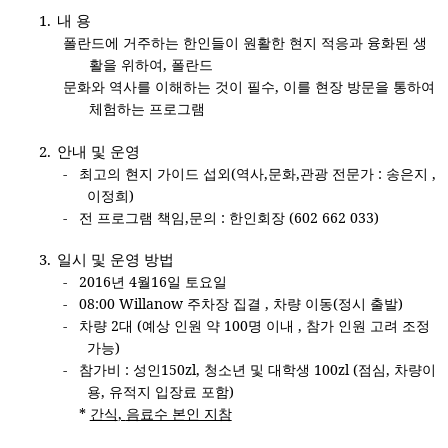
1.
내 용
폴란드에 거주하는 한인들이 원활한 현지 적응과 융화된 생
활을 위하여
,
폴란드
문화와 역사를 이해하는 것이 필수
,
이를 현장 방문을 통하여
체험하는 프로그램
2.
안내 및 운영
-
최고의 현지 가이드 섭외
(
역사
,
문화
,
관광 전문가
:
송은지
,
이정희
)
-
전 프로그램 책임
,
문의
:
한인회장
(602 662 033)
3.
일시 및 운영 방법
-
2016
년
4
월
16
일 토요일
-
08:00 Willanow
주차장 집결
,
차량 이동
(
정시 출발
)
-
차량
2
대
(
예상 인원 약
100
명 이내
,
참가 인원 고려 조정
가능
)
-
참가비
:
성인
150zl,
청소년 및 대학생
100zl (
점심
,
차량이
용
,
유적지 입장료 포함
)
*
간식
,
음료수 본인 지참