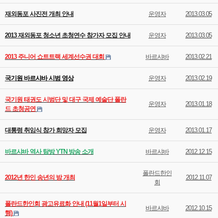
재외동포 사진전 개최 안내
운영자
2013.03.05
2013 재외동포 청소년 초청연수 참가자 모집 안내
운영자
2013.03.05
2013 주니어 쇼트트랙 세계선수권 대회
바르샤바
2013.02.21
국기원 바르샤바 시범 영상
운영자
2013.02.19
국기원 태권도 시범단 및 대구 국제 예술단 폴란
운영자
2013.01.18
드 초청공연
대통령 취임식 참가 희망자 모집
운영자
2013.01.17
바르샤바 역사 탐방 YTN 방송 소개
바르샤바
2012.12.15
폴란드한인
2012년 한인 송년의 밤 개최
2012.11.07
회
폴란드한인회 광고유료화 안내 (11월1일부터 시
바르샤바
2012.10.15
행)