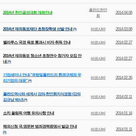
폴란드한인
2014년 한인골프대회 개최안내
2014.04.08
회
2014년 재외동포재단 초청장학생 선발 안내
바르샤바
2014.03.08
벨라루스 국경 육로 통과시 비자 취득 안내
바르샤바
2014.02.27
2014년 재외동포 청소년 초청연수 참가자 모집 안
바르샤바
2014.02.27
내
기업세미나 안내-"유럽및폴란드의 환경규제와 우
바르샤바
2014.02.26
리기업의 대응"
폴란드역사와 세계사 강의-한인회지식포럼 (강의
바르샤바
2014.02.11
김규남 박사)
소치 올림픽 여행 유의사항 안내
바르샤바
2014.01.16
해외신청 국.영문본 범죄경력증명서 발급 안내
바르샤바
2014.01.11