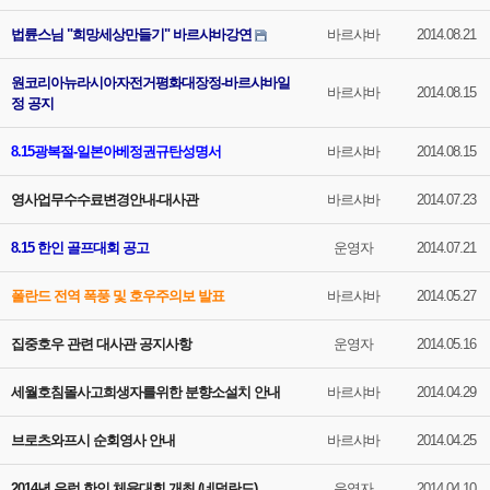
법륜스님 "희망세상만들기" 바르샤바강연
바르샤바
2014.08.21
원코리아뉴라시아자전거평화대장정-바르샤바일
바르샤바
2014.08.15
정 공지
8.15광복절-일본아베정권규탄성명서
바르샤바
2014.08.15
영사업무수수료변경안내-대사관
바르샤바
2014.07.23
8.15 한인 골프대회 공고
운영자
2014.07.21
폴란드 전역 폭풍 및 호우주의보 발표
바르샤바
2014.05.27
집중호우 관련 대사관 공지사항
운영자
2014.05.16
세월호침몰사고희생자를위한 분향소설치 안내
바르샤바
2014.04.29
브로츠와프시 순회영사 안내
바르샤바
2014.04.25
2014년 유럽 한인 체육대회 개최 (네덜란드)
운영자
2014.04.10