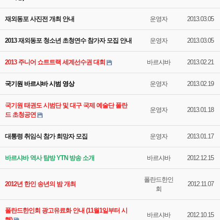
재외동포 사진전 개최 안내
운영자
2013.03.05
2013 재외동포 청소년 초청연수 참가자 모집 안내
운영자
2013.03.05
2013 주니어 쇼트트랙 세계선수권 대회
바르샤바
2013.02.21
국기원 바르샤바 시범 영상
운영자
2013.02.19
국기원 태권도 시범단 및 대구 국제 예술단 폴란
운영자
2013.01.18
드 초청공연
대통령 취임식 참가 희망자 모집
운영자
2013.01.17
바르샤바 역사 탐방 YTN 방송 소개
바르샤바
2012.12.15
폴란드한인
2012년 한인 송년의 밤 개최
2012.11.07
회
폴란드한인회 광고유료화 안내 (11월1일부터 시
바르샤바
2012.10.15
행)