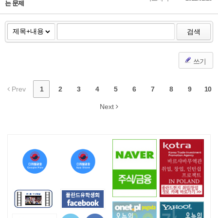
는 문제
검색
쓰기
Prev
1
2
3
4
5
6
7
8
9
10
Next