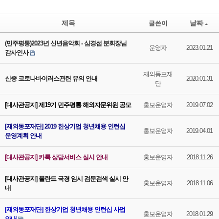
제목
날짜
글쓴이
(민주평통)2023년 신년음악회 - 심경섭 분회장님
운영자
2023.01.21
감사인사
재외동포재
신종 코로나바이러스관련 유의 안내
2020.01.31
단
[대사관공지] 제19기 민주평통 해외자문위원 공모
홍보운영자
2019.07.02
[재외동포재단] 2019 한상기업 청년채용 인턴십
홍보운영자
2019.04.01
운영계획 안내
[대사관공지] 카톡 상담서비스 실시 안내
홍보운영자
2018.11.26
[대사관공지] 폴란드 국경 임시 검문검색 실시 안
홍보운영자
2018.11.06
내
[재외동포재단] 한상기업 청년채용 인턴십 사업
홍보운영자
2018.01.29
안내