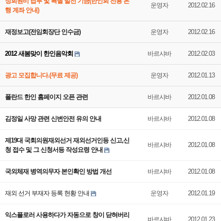
정회원비 납부 및 특별 발전 기금(한인회 전용 은
운영자
2012.02.16
행 계좌 안내)
재정보고(전임회장단 인수금)
운영자
2012.02.16
2012 새봄맞이 한인음악회
바르샤바
2012.02.03
광고 모집합니다.(무료 제공)
운영자
2012.01.13
폴란드 한인 홈페이지 오픈 관련
바르샤바
2012.01.08
김정일 사망 관련 신변안전 유의 안내
바르샤바
2012.01.08
제19대 국회의원재외선거 재외선거인등 신고,신
바르샤바
2012.01.08
청 접수 및 그 신청서등 작성요령 안내
국외체재 병역의무자 본인확인 방법 개선
바르샤바
2012.01.08
재외 선거 부재자 등록 현황 안내
운영자
2012.01.19
익스플로러 사용하다가 자동으로 창이 닫혀버리
바르샤바
2012.01.23