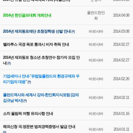
폴란드한인
2014년 한인골프대회 개최안내
2014.04.08
회
2014년 재외동포재단 초청장학생 선발 안내
바르샤바
2014.03.08
벨라루스 국경 육로 통과시 비자 취득 안내
바르샤바
2014.02.27
2014년 재외동포 청소년 초청연수 참가자 모집 안
바르샤바
2014.02.27
내
기업세미나 안내-"유럽및폴란드의 환경규제와 우
바르샤바
2014.02.26
리기업의 대응"
폴란드역사와 세계사 강의-한인회지식포럼 (강의
바르샤바
2014.02.11
김규남 박사)
소치 올림픽 여행 유의사항 안내
바르샤바
2014.01.16
해외신청 국.영문본 범죄경력증명서 발급 안내
바르샤바
2014.01.11