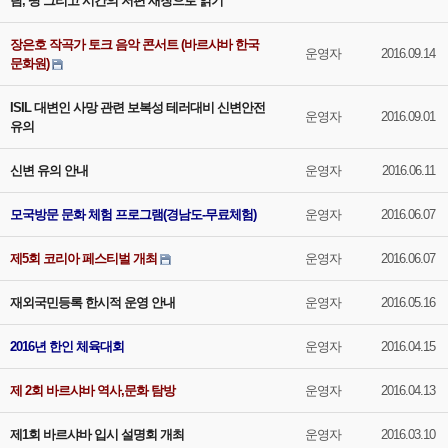
람, 땅 그리고 시간의 저편 새창으로 읽기
장은호 작곡가 토크 음악 콘서트 (바르샤바 한국
운영자
2016.09.14
문화원)
ISIL 대변인 사망 관련 보복성 테러대비 신변안전
운영자
2016.09.01
유의
신변 유의 안내
운영자
2016.06.11
모국방문 문화 체험 프로그램(경남도-무료체험)
운영자
2016.06.07
제5회 코리아 페스티벌 개최
운영자
2016.06.07
재외국민등록 한시적 운영 안내
운영자
2016.05.16
2016년 한인 체육대회
운영자
2016.04.15
제 2회 바르샤바 역사,문화 탐방
운영자
2016.04.13
제1회 바르샤바 입시 설명회 개최
운영자
2016.03.10