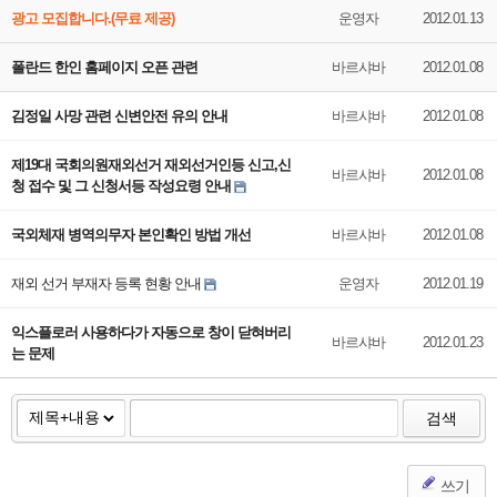
광고 모집합니다.(무료 제공)
운영자
2012.01.13
폴란드 한인 홈페이지 오픈 관련
바르샤바
2012.01.08
김정일 사망 관련 신변안전 유의 안내
바르샤바
2012.01.08
제19대 국회의원재외선거 재외선거인등 신고,신
바르샤바
2012.01.08
청 접수 및 그 신청서등 작성요령 안내
국외체재 병역의무자 본인확인 방법 개선
바르샤바
2012.01.08
재외 선거 부재자 등록 현황 안내
운영자
2012.01.19
익스플로러 사용하다가 자동으로 창이 닫혀버리
바르샤바
2012.01.23
는 문제
검색
쓰기