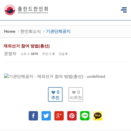
Sketchbook5, 스케치북5
Sketchbook5, 스케치북5
Home
한인회소식
기관단체공지
재외선거 참여 방법(총선)
운영자
조회 수
5878
추천 수
0
댓글
0
0
0
추천
비추천