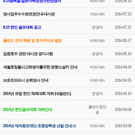
8.15광복절-일본아베정권규탄성명서
바르샤바
2014.08.15
영사업무수수료변경안내-대사관
바르샤바
2014.07.23
8.15 한인 골프대회 공고
운영자
2014.07.21
폴란드 전역 폭풍 및 호우주의보 발표
바르샤바
2014.05.27
집중호우 관련 대사관 공지사항
운영자
2014.05.16
세월호침몰사고희생자를위한 분향소설치 안내
바르샤바
2014.04.29
브로츠와프시 순회영사 안내
바르샤바
2014.04.25
2014년 유럽 한인 체육대회 개최 (네덜란드)
운영자
2014.04.10
폴란드한인
2014년 한인골프대회 개최안내
2014.04.08
회
2014년 재외동포재단 초청장학생 선발 안내
바르샤바
2014.03.08