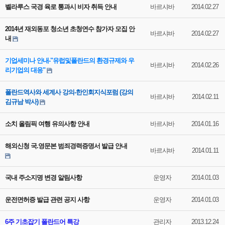
벨라루스 국경 육로 통과시 비자 취득 안내
바르샤바
2014.02.27
2014년 재외동포 청소년 초청연수 참가자 모집 안
바르샤바
2014.02.27
내
기업세미나 안내-"유럽및폴란드의 환경규제와 우
바르샤바
2014.02.26
리기업의 대응"
폴란드역사와 세계사 강의-한인회지식포럼 (강의
바르샤바
2014.02.11
김규남 박사)
소치 올림픽 여행 유의사항 안내
바르샤바
2014.01.16
해외신청 국.영문본 범죄경력증명서 발급 안내
바르샤바
2014.01.11
국내 주소지명 변경 알림사항
운영자
2014.01.03
운전면허증 발급 관련 공지 사항
운영자
2014.01.03
6주 기초잡기 폴란드어 특강
관리자
2013.12.24