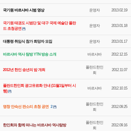
국기원 바르샤바 시범 영상
운영자
2013.02.19
국기원 태권도 시범단 및 대구 국제 예술단 폴란
운영자
2013.01.18
드 초청공연
대통령 취임식 참가 희망자 모집
운영자
2013.01.17
바르샤바 역사 탐방 YTN 방송 소개
바르샤바
2012.12.15
폴란드한인
2012년 한인 송년의 밤 개최
2012.11.07
회
폴란드한인회 광고유료화 안내 (11월1일부터 시
바르샤바
2012.10.15
행)
폴란드한인
명창 안숙선 판소리 초청 공연
2
2012.09.25
회
폴란드한인
한인회와 함께 떠나는 바르샤바 역사탐방
2012.09.16
회