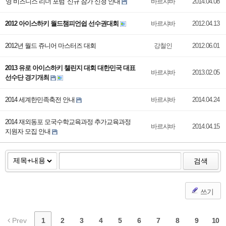
'영 비즈니스 리더 포럼’ 신규 참가 신청 안내
바르샤바
2014.04.08
2012 아이스하키 월드챔피언쉽 선수권대회
바르샤바
2012.04.13
2012년 월드 쥬니어 마스터즈 대회
강철인
2012.06.01
2013 유로 아이스하키 챌린지 대회 대한민국 대표
바르샤바
2013.02.05
선수단 경기개최
2014 세계한민족축전 안내
바르샤바
2014.04.24
2014 재외동포 모국수학교육과정 추가교육과정
바르샤바
2014.04.15
지원자 모집 안내
검색
쓰기
Prev
1
2
3
4
5
6
7
8
9
10