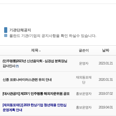
기관단체공지
폴란드 기관/기업의 공지사항을 확인 하실수 있습니다.
제목
날짜
글쓴이
(민주평통)2023년 신년음악회 - 심경섭 분회장님
운영자
2023.01.21
감사인사
재외동포재
신종 코로나바이러스관련 유의 안내
2020.01.31
단
[대사관공지] 제19기 민주평통 해외자문위원 공모
홍보운영자
2019.07.02
[재외동포재단] 2019 한상기업 청년채용 인턴십
홍보운영자
2019.04.01
운영계획 안내