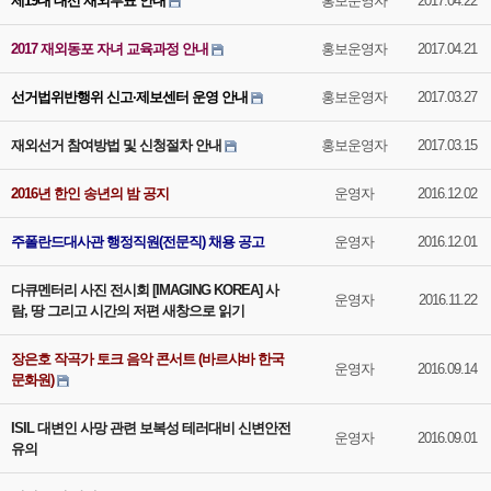
제19대 대선 재외투표 안내
홍보운영자
2017.04.22
2017 재외동포 자녀 교육과정 안내
홍보운영자
2017.04.21
선거법위반행위 신고·제보센터 운영 안내
홍보운영자
2017.03.27
재외선거 참여방법 및 신청절차 안내
홍보운영자
2017.03.15
2016년 한인 송년의 밤 공지
운영자
2016.12.02
주폴란드대사관 행정직원(전문직) 채용 공고
운영자
2016.12.01
다큐멘터리 사진 전시회 [IMAGING KOREA] 사
운영자
2016.11.22
람, 땅 그리고 시간의 저편 새창으로 읽기
장은호 작곡가 토크 음악 콘서트 (바르샤바 한국
운영자
2016.09.14
문화원)
ISIL 대변인 사망 관련 보복성 테러대비 신변안전
운영자
2016.09.01
유의