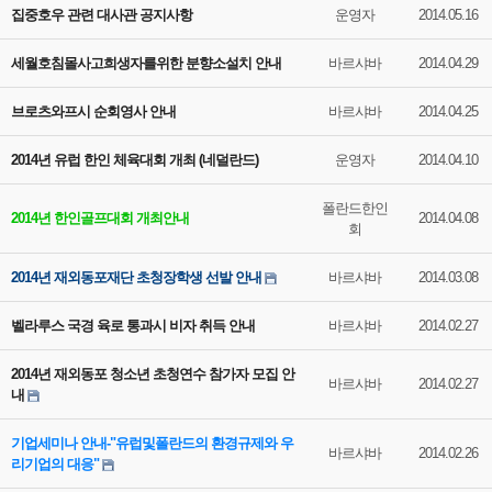
집중호우 관련 대사관 공지사항
운영자
2014.05.16
세월호침몰사고희생자를위한 분향소설치 안내
바르샤바
2014.04.29
브로츠와프시 순회영사 안내
바르샤바
2014.04.25
2014년 유럽 한인 체육대회 개최 (네덜란드)
운영자
2014.04.10
폴란드한인
2014년 한인골프대회 개최안내
2014.04.08
회
2014년 재외동포재단 초청장학생 선발 안내
바르샤바
2014.03.08
벨라루스 국경 육로 통과시 비자 취득 안내
바르샤바
2014.02.27
2014년 재외동포 청소년 초청연수 참가자 모집 안
바르샤바
2014.02.27
내
기업세미나 안내-"유럽및폴란드의 환경규제와 우
바르샤바
2014.02.26
리기업의 대응"