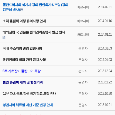
폴란드역사와 세계사 강의-한인회지식포럼 (강의
바르샤바
2014.02.11
김규남 박사)
소치 올림픽 여행 유의사항 안내
바르샤바
2014.01.16
해외신청 국.영문본 범죄경력증명서 발급 안내
바르샤바
2014.01.11
국내 주소지명 변경 알림사항
운영자
2014.01.03
운전면허증 발급 관련 공지 사항
운영자
2014.01.03
6주 기초잡기 폴란드어 특강
관리자
2013.12.24
한인 송년회 개최 및 협찬의뢰
운영자
2013.11.22
'13년 재외동포 학생 동계학교 모집 안내
운영자
2013.10.30
쉥겐지역 체류일 계산 기준 변경 안내
운영자
2013.10.21