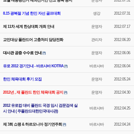
12월 대통령선거 재외선거인 신고 등록 공지
운영자
2012.07.31
8.15 광복절 기념 한인 자선 골프대회
생강
2012.07.31
제 11차 세계 한상대회 개최 안내
운영자
2012.07.17
교민대상 폴란드어 고충처리 담당전화
관리자
2012.06.20
대사관 공증 수수료 안내
운영자
2012.06.06
유로 2012 경기안내 - 바르샤바 KOTRA
바르샤바
2012.06.04
한인 체육대회 후기 모집
운영자
2012.05.24
2012년 , 재 폴란드 한인 체육대회 공지
운영자
2012.04.30
2012 유로컵 대비 폴란드 국경 임시 검문검색 실
바르샤바
2012.04.25
시 안내 ( 주폴란드대한민국대사관)
제 3회 쇼팽 & 하르모니아 정기연주회
바르샤바
2012.04.24