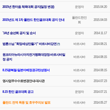
2015년 한마음 체육대회 공지(일정 변경)
운영자
2015.04.20
폴란드한인
2015년도 제 1차 폴란드 한인골프대회 공지 안내
2015.04.03
회
`14년 송년회 공지 및 순서
운영자
2014.11.17
법륜스님 "희망세상만들기" 바르샤바강연
바르샤바
2014.08.21
원코리아뉴라시아자전거평화대장정-바르샤바일
바르샤바
2014.08.15
정 공지
8.15광복절-일본아베정권규탄성명서
바르샤바
2014.08.15
영사업무수수료변경안내-대사관
바르샤바
2014.07.23
8.15 한인 골프대회 공고
운영자
2014.07.21
폴란드 전역 폭풍 및 호우주의보 발표
바르샤바
2014.05.27