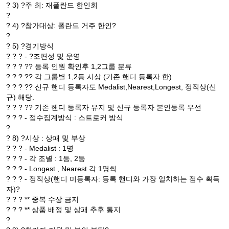
? 3) ?주 최: 재폴란드 한인회
?
? 4) ?참가대상: 폴란드 거주 한인?
?
? 5) ?경기방식
? ? ? - ?조편성 및 운영
? ? ? ?? 등록 인원 확인후 1,2그룹 분류
? ? ? ?? 각 그룹별 1,2등 시상 (기존 핸디 등록자 한)
? ? ? ?? 신규 핸디 등록자도 Medalist,Nearest,Longest, 정직상(신
규) 해당.
? ? ? ?? 기존 핸디 등록자 유지 및 신규 등록자 본인등록 우선
? ? ? - 점수집계방식 : 스트로커 방식
?
? 8) ?시상 : 상패 및 부상
? ? ? - Medalist : 1명
? ? ? - 각 조별 : 1등, 2등
? ? ? - Longest , Nearest 각 1명씩
? ? ? - 정직상(핸디 미등록자: 등록 핸디와 가장 일치하는 점수 획득
자)?
? ? ? ** 중복 수상 금지
? ? ? ** 상품 배정 및 상패 추후 통지
?