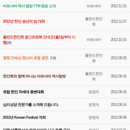
바르샤바 역사 탐방 YTN 방송 소개
바르샤바
2012.12.15
폴란드한인
2012년 한인 송년의 밤 개최
2012.11.07
회
폴란드한인회 광고유료화 안내 (11월1일부터 시
바르샤바
2012.10.15
행)
폴란드한인
명창 안숙선 판소리 초청 공연
2
2012.09.25
회
폴란드한인
한인회와 함께 떠나는 바르샤바 역사탐방
2012.09.16
회
유럽 한인 차세대 웅변대회
운영자
2012.09.16
심리상담 전문가를 소개해 드립니다.
운영자
2012.09.14
2012년 Korean Festival 개최
운영자
2012.09.06