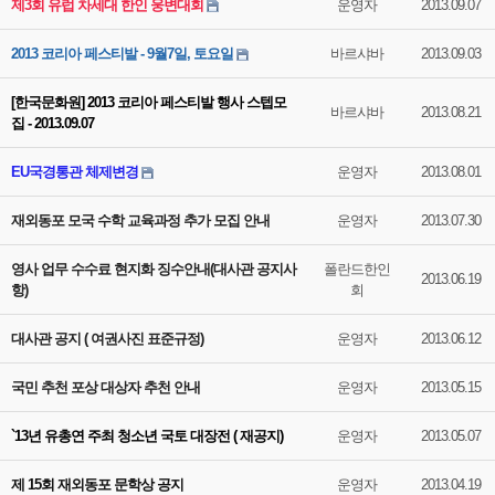
제3회 유럽 차세대 한인 웅변대회
운영자
2013.09.07
2013 코리아 페스티발 - 9월7일, 토요일
바르샤바
2013.09.03
[한국문화원] 2013 코리아 페스티발 행사 스텝모
바르샤바
2013.08.21
집 - 2013.09.07
EU국경통관 체제변경
운영자
2013.08.01
재외동포 모국 수학 교육과정 추가 모집 안내
운영자
2013.07.30
영사 업무 수수료 현지화 징수안내(대사관 공지사
폴란드한인
2013.06.19
항)
회
대사관 공지 ( 여권사진 표준규정)
운영자
2013.06.12
국민 추천 포상 대상자 추천 안내
운영자
2013.05.15
`13년 유총연 주최 청소년 국토 대장전 ( 재공지)
운영자
2013.05.07
제 15회 재외동포 문학상 공지
운영자
2013.04.19