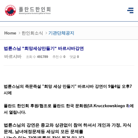
Sketchbook5, 스케치북5
Sketchbook5, 스케치북5
Home
한인회소식
기관단체공지
법륜스님 "희망세상만들기" 바르샤바강연
바르샤바
조회 수
491789
추천 수
0
댓글
0
법륜스님의 즉문즉설 "희망 세상 만들기" 바르샤바 강연이 9월4일 오후7
시에
폴란드 한인회 후원/협조로 폴란드 한국 문화원(
Ul.Kruczkowskiego 8
에
)
서 열립니다.
법륜스님의 강연은 종교와 상관없이 참여 하셔서 개인과 가정, 자식
문제, 남녀애정문제등 세상의 모든 문제를