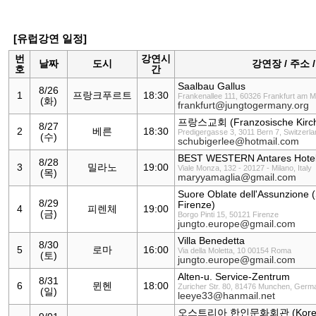
[유럽강연 일정]
번
강연시
날짜
도시
강연장 / 주소 
호
간
Saalbau Gallus
8/26
1
프랑크푸르트
18:30
Frankenallee 111, 60326 Frankfurt am 
(화)
frankfurt@jungtogermany.org
프랑스교회 (Franzosische Kirche
8/27
2
베른
18:30
Predigergasse 3, 3011 Bern 7, Switzerla
(수)
schubigerlee@hotmail.com
BEST WESTERN Antares Hotel
8/28
3
밀라노
19:00
Viale Monza, 132 - 20127 - Milano, Italy
(목)
maryyamaglia@gmail.com
Suore Oblate dell'Assunzione 
8/29
Firenze)
4
피렌체
19:00
(금)
Borgo Pinti 15, 50121 Firenze
jungto.europe@gmail.com
Villa Benedetta
8/30
5
로마
16:00
Via della Moletta, 10 00154 Roma
(토)
jungto.europe@gmail.com
Alten-u. Service-Zentrum
8/31
6
뮌헨
18:00
Zuricher Str. 80, 81476 Munchen, Germ
(일)
leeye33@hanmail.net
오스트리아 한인문화회관 (Korea K