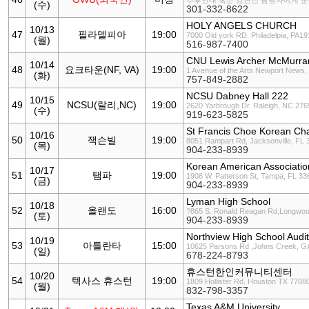
추후안내 혹은 강연전 담당자에게 
(수)
301-332-8622
HOLY ANGELS CHURCH
10/13
47
필라델피아
19:00
7000 Old york RD. Philadelpia, PA1
(월)
516-987-7400
CNU Lewis Archer McMurran 
10/14
48
요크타운(NF, VA)
19:00
1 Avenue of the Arts Newport News,
(화)
757-849-2882
NCSU Dabney Hall 222
10/15
49
NCSU(랄리,NC)
19:00
2620 Yarbrough Dr. Raleigh, NC 276
(수)
919-623-5825
St Francis Choe Korean Ch
10/16
50
잭슨빌
19:00
8051 Rampart Rd, Jacksonville, FL 
(목)
904-233-8939
Korean American Associatio
10/17
51
탬파
19:00
1908 W. Patterson St, Tampa, FL 33
(금)
904-233-8939
Lyman High School
10/18
52
올랜도
16:00
?865 S. Ronald Reagan Rd,Longwoo
(토)
904-233-8939
Northview High School Audi
10/19
53
아틀란타
15:00
10625 Parsons Rd ,Johns Creek, G
(일)
678-224-8793
휴스턴한인커뮤니티센터
10/20
54
텍사스 휴스턴
19:00
1809 Hollister Rd. Houston TX 7708
(월)
832-798-3357
Texas A&M University