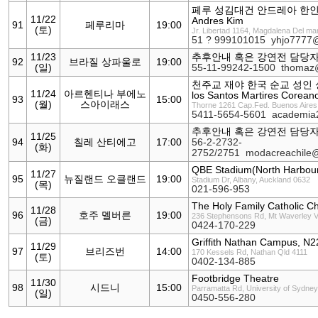
페루 성김대건 안드레아 한인성당 
11/22
Andres Kim
91
페루리마
19:00
(토)
Jr. Libertad 1164, Magdalena Del ma
51 ? 999101015
yhjo7777
11/23
추후안내 혹은 강연전 담당
92
브라질 상파울로
19:00
(일)
55-11-99242-1500
thomaz@
천주교 재야 한국 순교 성인 성당 
11/24
아르헨티나 부에노
los Santos Martires Corean
93
15:00
(월)
스아이래스
Thorne 1261 Cap.Fed. Buenos Aires 
5411-5654-5601
academia
추후안내 혹은 강연전 담당
11/25
94
칠레 산티에고
17:00
56-2-2732-
(화)
2752/2751
modacreachile
QBE Stadium(North Harbour
11/27
95
뉴질랜드 오클랜드
19:00
Stadium Dr, Albany, Auckland 0632
(목)
021-596-953
The Holy Family Catholic C
11/28
96
호주 멜버른
19:00
236 Stephensons Rd, Mt Waverley 
(금)
0424-170-229
Griffith Nathan Campus, N2
11/29
97
브리즈번
14:00
170 Kessels Rd, Nathan Qld 4111
(토)
0402-134-885
Footbridge Theatre
11/30
98
시드니
15:00
Parramatta Rd, University of Sydne
(일)
0450-556-280