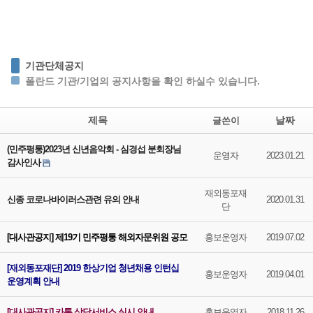
기관단체공지
폴란드 기관/기업의 공지사항을 확인 하실수 있습니다.
제목
날짜
글쓴이
(민주평통)2023년 신년음악회 - 심경섭 분회장님
운영자
2023.01.21
감사인사
재외동포재
신종 코로나바이러스관련 유의 안내
2020.01.31
단
[대사관공지] 제19기 민주평통 해외자문위원 공모
홍보운영자
2019.07.02
[재외동포재단] 2019 한상기업 청년채용 인턴십
홍보운영자
2019.04.01
운영계획 안내
[대사관공지] 카톡 상담서비스 실시 안내
홍보운영자
2018.11.26