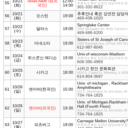
10/21
Texas A&M 대(외
12:00-
55
추후안내 혹은 강연전 담당자에게 
(화)
국인)
14:00
301-332-8622
10/21
추후안내 혹은 강연전 담당
56
오스틴
19:00
(화)
469-438-1020
Springlake Center
10/22
57
달라스
19:00
2280 Springlake Rd. #100, Farmers
(수)
469-688-6200
Sisters of St Joseph of Caro
10/23
58
미네소타
19:00
1890 Randolph Ave, St Paul, MN 55
(목)
612-987-8045
Univ.of wisconsin-Madison
10/24
59
위스콘신 메디슨
19:00
추후안내 혹은 강연전 담당자에게 
(금)
608-395-4969
시카고 한인 문화회관
10/25
60
시카고
18:00
9930 S. Capitol Dr. Wheeling, IL 600
(토)
614-804-3697
Univ. of michigan , Rackham 
10/26
Amphitheatre
61
앤아버(한국인)
15:00
(일)
915 E. Washington St.,Ann Arbor, MI
734-764-1825
Univ. of Michigan,Rackham 
10/26
Hall (Fourth Floor)
62
앤아버(외국인)
19:30
(일)
915 E. Washington St.,Ann Arbor, MI
734-764-1825
Carnegie Mellon Universit
10/27
63
피츠버그
19:00
추후안내 혹은 강연전 담당자에게 
(월)