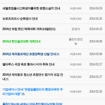
세월호침몰사고희생자를위한 분향소설치 안내
바르샤바
2014.04.29
브로츠와프시 순회영사 안내
바르샤바
2014.04.25
2014년 유럽 한인 체육대회 개최 (네덜란드)
운영자
2014.04.10
폴란드한인
2014년 한인골프대회 개최안내
2014.04.08
회
2014년 재외동포재단 초청장학생 선발 안내
바르샤바
2014.03.08
벨라루스 국경 육로 통과시 비자 취득 안내
바르샤바
2014.02.27
2014년 재외동포 청소년 초청연수 참가자 모집 안
바르샤바
2014.02.27
내
기업세미나 안내-"유럽및폴란드의 환경규제와 우
바르샤바
2014.02.26
리기업의 대응"
폴란드역사와 세계사 강의-한인회지식포럼 (강의