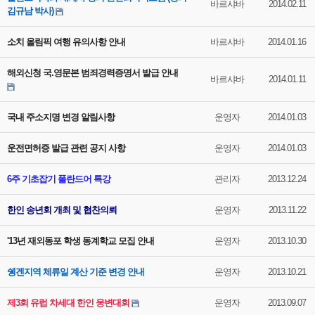
바르샤바
2014.02.11
김규남 박사)
소치 올림픽 여행 유의사항 안내
바르샤바
2014.01.16
해외신청 국.영문본 범죄경력증명서 발급 안내
바르샤바
2014.01.11
국내 주소지명 변경 알림사항
운영자
2014.01.03
운전면허증 발급 관련 공지 사항
운영자
2014.01.03
6주 기초잡기 폴란드어 특강
관리자
2013.12.24
한인 송년회 개최 및 협찬의뢰
운영자
2013.11.22
'13년 재외동포 학생 동계학교 모집 안내
운영자
2013.10.30
쉥겐지역 체류일 계산 기준 변경 안내
운영자
2013.10.21
제3회 유럽 차세대 한인 웅변대회
운영자
2013.09.07