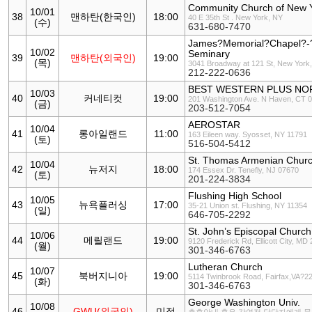
Community Church of New 
10/01
38
맨하탄(한국인)
18:00
40 E 35th St . New York, NY
(수)
631-680-7470
James?Memorial?Chapel?-?
10/02
Seminary
39
맨하탄(외국인)
19:00
(목)
3041 Broadway at 121 St, New York
212-222-0636
BEST WESTERN PLUS NO
10/03
40
커네티컷
19:00
201 Washington Ave. N Haven, CT 
(금)
203-512-7054
AEROSTAR
10/04
41
롱아일랜드
11:00
163 Eileen way. Syosset, NY 11791
(토)
516-504-5412
St. Thomas Armenian Chur
10/04
42
뉴저지
18:00
174 Essex Dr. Tenefly, NJ 07670
(토)
201-224-3834
Flushing High School
10/05
43
뉴욕플러싱
17:00
35-21 Union st. Flushing, NY 11354
(일)
646-705-2292
St. John’s Episcopal Church
10/06
44
메릴랜드
19:00
9120 Frederick Rd, Ellicott City, MD
(월)
301-346-6763
Lutheran Church
10/07
45
북버지니아
19:00
5114 Twinbrook Road, Fairfax,VA?2
(화)
301-346-6763
George Washington Univ.
10/08
46
GWU(외국인)
미정