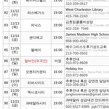
81
베이커스필드
19:00
1430 Weedpatch Hwy, Bakersfield, 
(화)
310-339-0517
West Charleston Library
11/12
82
라스베가스
19:00
6301 Charleston Blvd., Las Vegas 
(수)
415-786-2243
김효임콜롬바성당
11/13
83
피닉스
19:00
1375 N. McClintock Dr, Chandler, A
(목)
602-318- 7046
James Madison High Schoo
11/14
84
샌디에고
19:00
4833 Doliva Dr., San Diego, CA 9211
(금)
858-900-4562
예수그리스도후기성도교회
11/15
85
엘에이
16:00
1209 S. Manhattan Pl., Los Angeles
(토)
213-700-0502
11/16
추후안내
86
얼바인(외국인)
미정
(일)
310-972-8609
Holiday Inn
11/16
87
오렌지카운티
16:00
7000 Beach Blvd., Buena Park, CA 
(일)
310-972-8609
11/19
추후안내 혹은 강연전 담당
88
리버사이드
19:00
(수)
310-339-0517
11/20
추후안내 혹은 강연전 담당
89
멕시코시티
19:00
(목)
jungtooverseas@gmail.com
과테말라 성김대건 안드레아
11/21
90
과테말라시티
19:00
1 Calle "B' 5-29 Lotificacion Cotio 
(금)
502-5527-6985
jojb777@d