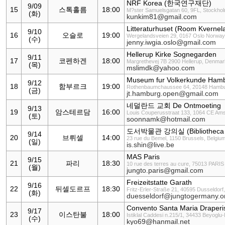
NRF Korea (한국연구재단)
9/09
15
스톡홀름
18:00
M?ster Samuelsgatan 60, 9FL, Stockho
(화)
kunkim81@gmail.com
Litteraturhuset (Room Kvernel
9/10
16
오슬로
19:00
Wergelandsveien 29, 0167 Oslo Norway
(수)
jenny.iwgia.oslo@gmail.com
Hellerup Kirke Sognegarden
9/11
17
코펜하겐
18:00
Margrethevej 7B 2900 Hellerup, Denmar
(목)
mslimdk@yahoo.com
Museum fur Volkerkunde Ham
9/12
18
함부르크
19:00
Rothenbaumchaussee 64, 20148 Hamb
(금)
jt.hamburg.open@gmail.com
네덜란드 교회 De Ontmoeting
9/13
19
암스테르담
16:00
Louis Couperusstraat 133, 1064 CE Am
(토)
soonnamk@hotmail.com
도서박물관 강의실 (Bibliotheca W
9/14
20
브뤼셀
14:00
23 rue du Bemel, 1150 Brussels, Belgiu
(일)
is.shin@live.be
MAS Paris
9/15
21
파리
18:30
10 rue des terres au cure, 75013 PARIS
(월)
jungto.paris@gmail.com
Freizeitstatte Garath
9/16
22
뒤셀도르프
18:30
Fritz-Erler-Straße 21, 40595 Dusseldor
(화)
duesseldorf@jungtogermany.o
Convento Santa Maria Draperis
9/17
23
이스탄불
18:00
Istiklal Caddesi n.215/1, 34433 Beyogl
(수)
kyo69@hanmail.net