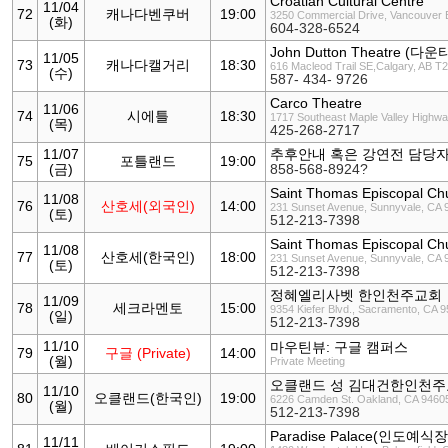
Croatian Cultural Centre
11/04
72
캐나다벤쿠버
19:00
3250 Commercial Drive, Vancouver
(화)
604-328-6524
John Dutton Theatre (
11/05
73
캐나다캘거리
18:30
616 Macleod Trail SE,Calgary, AB 
(수)
587- 434- 9726
Carco Theatre
11/06
74
시에틀
18:30
1717 Southeast Maple Valley Highw
(목)
425-268-2717
11/07
추후안내 혹은 강연전 담당
75
포틀랜드
19:00
(금)
858-568-8924?
Saint Thomas Episcopal Ch
11/08
76
산호세(외국인)
14:00
231 Sunset Avenue, Sunnyvale, CA 
(토)
512-213-7398
Saint Thomas Episcopal Ch
11/08
77
산호세(한국인)
18:00
231 Sunset Avenue, Sunnyvale, CA 
(토)
512-213-7398
정혜엘리사벳 한인천주교회
11/09
78
세크라멘토
15:00
9354 Kiefer Blvd., Sacramento, CA 
(일)
512-213-7398
11/10
마우틴뷰: 구글 캠퍼스
79
구글 (Private)
14:00
(월)
Private Meeting
오클랜드 성 김대건한인천
11/10
80
오클랜드(한국인)
19:00
6226 Camden St. Oakland, CA 9460
(월)
512-213-7398
Paradise Palace(인도예식장
11/11