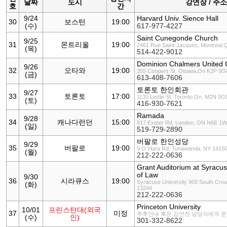
날짜
도시
강연장 / 주소
호
간
9/24
Harvard Univ. Sience Hall
30
보스턴
19:00
(수)
617-977-4227
Saint Cunegonde Church
9/25
31
몬트리올
19:00
2461 Rue Saint-Jacques, Montreal
(목)
514-422-9012
Dominion Chalmers United 
9/26
32
오타와
19:00
355 Coopers St. Ottawa,On K2P 0
(금)
613-408-7606
토론토 한인회관
9/27
33
토론토
17:00
1133 Leslie St. Toronto,On. M2N 0
(토)
416-930-7621
Ramada
9/28
34
캐나다런던
15:00
817 Exeter Rd, London, ON N6E 1W
(일)
519-729-2890
버팔로 한인성당
9/29
35
버팔로
19:00
9 O`Hara Rd. Tonawanda, NY 1415
(월)
212-222-0636
Grant Auditorium at Syracus
of Law
9/30
36
시라큐스
19:00
Syracuse University 900 South Cro
(화)
13244
212-222-0636
Princeton University
10/01
프린스턴대(외국
37
미정
추후안내 혹은 강연전 담당자에게 
(수)
인)
301-332-8622