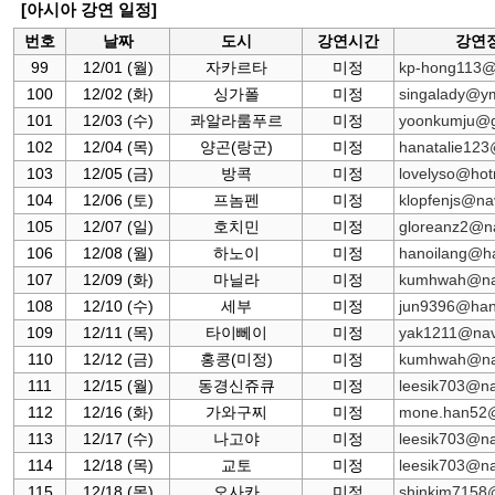
[아시아 강연 일정]
번호
날짜
도시
강연시간
강연장
99
12/01 (월)
자카르타
미정
kp-hong113@
100
12/02 (화)
싱가폴
미정
singalady@y
101
12/03 (수)
콰알라룸푸르
미정
yoonkumju@g
102
12/04 (목)
양곤(랑군)
미정
hanatalie12
103
12/05 (금)
방콕
미정
lovelyso@hot
104
12/06 (토)
프놈펜
미정
klopfenjs@na
105
12/07 (일)
호치민
미정
gloreanz2@n
106
12/08 (월)
하노이
미정
hanoilang@ha
107
12/09 (화)
마닐라
미정
kumhwah@na
108
12/10 (수)
세부
미정
jun9396@han
109
12/11 (목)
타이뻬이
미정
yak1211@nav
110
12/12 (금)
홍콩(미정)
미정
kumhwah@na
111
12/15 (월)
동경신쥬큐
미정
leesik703@n
112
12/16 (화)
가와구찌
미정
mone.han52@i
113
12/17 (수)
나고야
미정
leesik703@n
114
12/18 (목)
교토
미정
leesik703@n
115
12/18 (목)
오사카
미정
shinkim7158