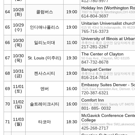
412-780-9977
Holiday Inn (Worthington R
10/28
64
콜럼버스
19:00
7007 N.High St.Worthington,OH 430
(화)
614-804-3697
Unitarian Universalist church
10/29
65
인디애나폴리스
19:00
615 W. 43rd St,Indianapolis, IN 4620
(수)
765-716-3373
University of Illinois at Ur
10/30
66
일리노이대
11:00
추후안내 혹은 강연전 담당자에게 
(목)
217-281-2267
The Center of Clayton
10/30
67
St. Louis (미주리)
19:30
50 Gay Ave., Clayton, MO 63105
(목)
847-732-8678
Banquet Center
10/31
68
켄사스시티
19:00
추후안내 혹은 강연전 담당자에게 
(금)
816-214-7814
Embassy Suites Denver - S
11/01
69
덴버
16:00
7525 East Hampden Ave, Denver. 
(토)
720-387-6321
Comfort Inn
11/02
70
솔트레이크시티
16:00
8955 S. 255 West, Sandy UT 84070
(일)
801- 885- 0032
McGavick Conference Cente
11/03
College
71
타코마
18:30
(월)
4500 Steilacoom Blve SW,Lakewood
425-268-2717