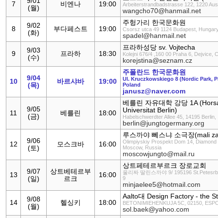
9/01
7
비엔나
19:00
Arbeiterstrandbadstrasse 122, 1220 Aust
(월)
wangcho70@hanmail.net
주헝가리 한국문화원
9/02
8
부다페스트
19:00
Csorsz utca 49 1124 Budapest, Hungar
(화)
spadel@hanmail.net
프라하성당 sv. Vojtecha
9/03
9
프라하
18:30
Kolejni 676/4 ,160 00 Praha 6, Dejvice,
(수)
korejstina@seznam.cz
주폴란드 한국문화원
9/04
Ul. Kruczkowskiego 8 (Nordic Park, P
10
바르샤바
19:00
(목)
Poland
janusz@naver.com
베를린 자유대학 강당 1A (Horsaal
9/05
Universitat Berlin)
11
베를린
18:00
(금)
Habelschwerdter Allee 45, 14195 Berlin
berlin@jungtogermany.org
루스까야 뻬스냐 소극장(mali za
9/06
Olimpiyskiy Prospekt Dom 14, Diamond H
12
모스크바
16:00
(토)
Moscow, Russia
moscowjungto@mail.ru
상트페테르부르크 장로교회
9/07
상트베테르부
울리짜 딸린스까야 9/ 195196 St.Petesrburg
13
16:00
(일)
르크
9
minjaelee5@hotmail.com
Aalto대 Design Factory - the S
9/08
14
헬싱키
18:00
BETONIMIEHENKUJA 5C, 02150, ESP
(월)
sol.baek@yahoo.com