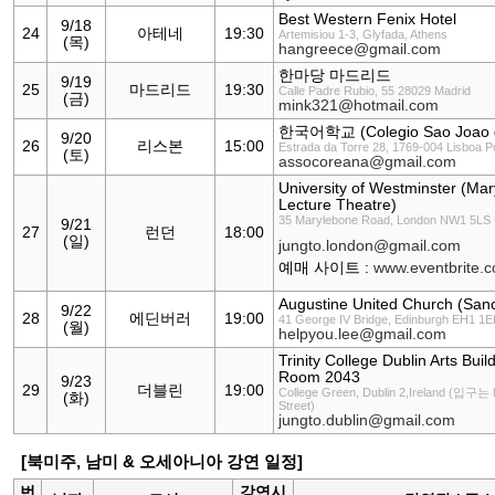
Best Western Fenix Hotel
9/18
24
아테네
19:30
Artemisiou 1-3, Glyfada, Athens
(목)
hangreece@gmail.com
한마당 마드리드
9/19
25
마드리드
19:30
Calle Padre Rubio, 55 28029 Madrid
(금)
mink321@hotmail.com
한국어학교 (Colegio Sao Joao d
9/20
26
리스본
15:00
Estrada da Torre 28, 1769-004 Lisboa P
(토)
assocoreana@gmail.com
University of Westminster (Ma
Lecture Theatre)
35 Marylebone Road, London NW1 5LS 
9/21
27
런던
18:00
(일)
jungto.london@gmail.com
예매 사이트 :
www.eventbrite.
Augustine United Church (Sanc
9/22
28
에딘버러
19:00
41 George IV Bridge, Edinburgh EH1 1E
(월)
helpyou.lee@gmail.com
Trinity College Dublin Arts B
Room 2043
9/23
29
더블린
19:00
College Green, Dublin 2,Ireland (입구는
(화)
Street)
jungto.dublin@gmail.com
[북미주, 남미 & 오세아니아 강연 일정]
번
강연시