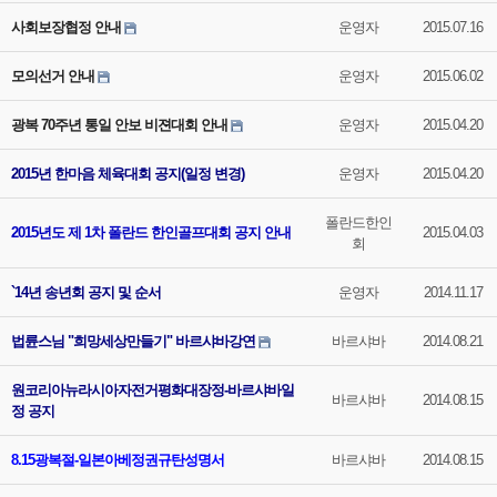
사회보장협정 안내
운영자
2015.07.16
모의선거 안내
운영자
2015.06.02
광복 70주년 통일 안보 비젼대회 안내
운영자
2015.04.20
2015년 한마음 체육대회 공지(일정 변경)
운영자
2015.04.20
폴란드한인
2015년도 제 1차 폴란드 한인골프대회 공지 안내
2015.04.03
회
`14년 송년회 공지 및 순서
운영자
2014.11.17
법륜스님 "희망세상만들기" 바르샤바강연
바르샤바
2014.08.21
원코리아뉴라시아자전거평화대장정-바르샤바일
바르샤바
2014.08.15
정 공지
8.15광복절-일본아베정권규탄성명서
바르샤바
2014.08.15