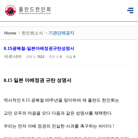
Sketchbook5, 스케치북5
Sketchbook5, 스케치북5
Home
한인회소식
기관단체공지
8.15광복절-일본아베정권규탄성명서
바르샤바
조회 수
7512
추천 수
0
댓글
0
8.15
일본 아베정권 규탄 성명서
역사적인
광복절
주년을 맞이하여 재 폴란드 한인회는
8.15
69
교민 모두의 마음을 모다 다음과 같은 성명서를 채택한다
.
우리는 먼저 아베 정권의 진실한 사과를 촉구하는 바이다
.!