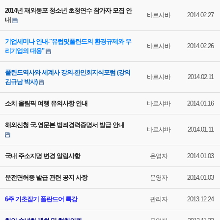
2014년 재외동포 청소년 초청연수 참가자 모집 안
바르샤바
2014.02.27
내
기업세미나 안내-"유럽및폴란드의 환경규제와 우
바르샤바
2014.02.26
리기업의 대응"
폴란드역사와 세계사 강의-한인회지식포럼 (강의
바르샤바
2014.02.11
김규남 박사)
소치 올림픽 여행 유의사항 안내
바르샤바
2014.01.16
해외신청 국.영문본 범죄경력증명서 발급 안내
바르샤바
2014.01.11
국내 주소지명 변경 알림사항
운영자
2014.01.03
운전면허증 발급 관련 공지 사항
운영자
2014.01.03
6주 기초잡기 폴란드어 특강
관리자
2013.12.24