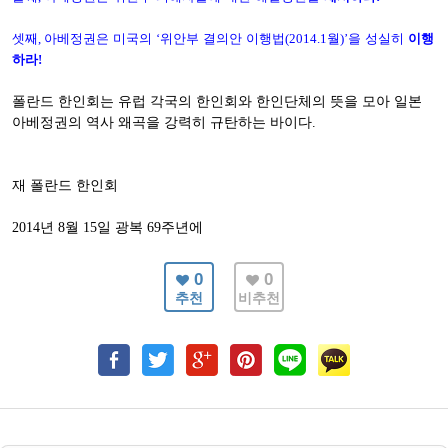
셋째
,
아베정권은 미국의
‘
위안부 결의안 이행법
(2014.1
월
)’
을 성실히
이행
하라
!
폴란드 한인회는 유럽 각국의 한인회와 한인단체의 뜻을 모아 일본
아베정권의 역사 왜곡을 강력히 규탄하는 바이다
.
재 폴란드 한인회
년
월
일 광복
주년에
2014
8
15
69
0
0
추천
비추천