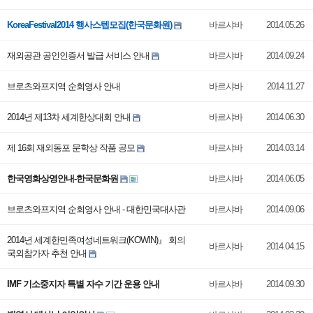
KoreaFestival2014 행사스텝모집(한국문화원)
바르샤바
2014.05.26
재외공관 공인인증서 발급 서비스 안내
바르샤바
2014.09.24
브로츠와프지역 순회영사 안내
바르샤바
2014.11.27
2014년 제13차 세계한상대회 안내
바르샤바
2014.06.30
제 16회 재외동포 문학상 작품 공모
바르샤바
2014.03.14
한국영화상영안내-한국문화원
바르샤바
2014.06.05
브로츠와프지역 순회영사 안내 - 대한민국대사관
바르샤바
2014.09.06
2014년 세계한민족여성네트워크(KOWIN)』 회의
바르샤바
2014.04.15
국외참가자 추천 안내
IMF 기소중지자 특별 자수 기간 운용 안내
바르샤바
2014.09.30