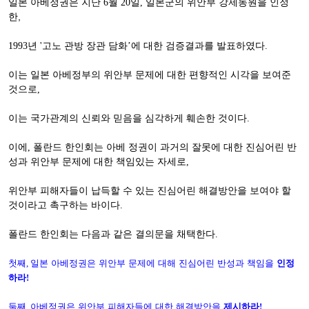
일본 아베정권은 지난
월
일
일본군의 위안부 강제동원을 인정
6
20
,
한,
년
고노 관방 장관 담화
에 대한 검증결과를 발표하였다
1993
'
’
.
이는 일본 아베정부의 위안부 문제에 대한 편향적인 시각을 보여준
것으로
,
이는 국가관계의 신뢰와 믿음을 심각하게 훼손한 것이다
.
이에
폴란드 한인회는 아베 정권이 과거의 잘못에 대한 진심어린 반
,
성과 위안부 문제에 대한 책임있는 자세로
,
위안부 피해자들이 납득할 수 있는 진심어린 해결방안을 보여야 할
것이라고 촉구하는 바이다
.
폴란드 한인회는 다음과 같은 결의문을 채택한다
.
첫째
,
일본 아베정권은 위안부 문제에 대해 진심어린 반성과 책임을
인정
하라
!
둘째
,
아베정권은 위안부 피해자들에 대한 해결방안을
제시하라
!