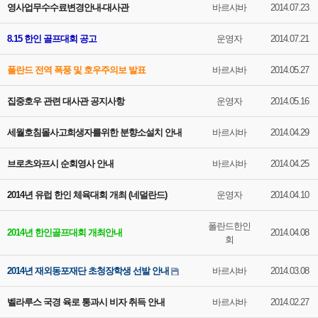
영사업무수수료변경안내-대사관
바르샤바
2014.07.23
8.15 한인 골프대회 공고
운영자
2014.07.21
폴란드 전역 폭풍 및 호우주의보 발표
바르샤바
2014.05.27
집중호우 관련 대사관 공지사항
운영자
2014.05.16
세월호침몰사고희생자를위한 분향소설치 안내
바르샤바
2014.04.29
브로츠와프시 순회영사 안내
바르샤바
2014.04.25
2014년 유럽 한인 체육대회 개최 (네덜란드)
운영자
2014.04.10
폴란드한인
2014년 한인골프대회 개최안내
2014.04.08
회
2014년 재외동포재단 초청장학생 선발 안내
바르샤바
2014.03.08
벨라루스 국경 육로 통과시 비자 취득 안내
바르샤바
2014.02.27