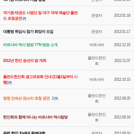
국기원 태권도 시범단 및 대구 국제 예술단 폴란
운영자
2013.01.18
드 초청공연
대통령 취임식 참가 희망자 모집
운영자
2013.01.17
바르샤바 역사 탐방 YTN 방송 소개
바르샤바
2012.12.15
폴란드한인
2012년 한인 송년의 밤 개최
2012.11.07
회
폴란드한인회 광고유료화 안내 (11월1일부터 시
바르샤바
2012.10.15
행)
폴란드한인
명창 안숙선 판소리 초청 공연
2
2012.09.25
회
폴란드한인
한인회와 함께 떠나는 바르샤바 역사탐방
2012.09.16
회
유럽 한인 차세대 웅변대회
운영자
2012.09.16