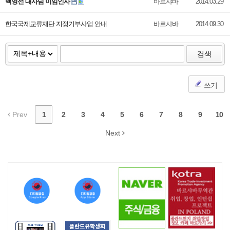
백영선 대사님 이임인사
바르샤바
2014.03.29
한국국제교류재단 지정기부사업 안내
바르샤바
2014.09.30
검색
쓰기
Prev
1
2
3
4
5
6
7
8
9
10
Next