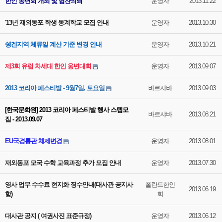
한인 송년회 개최 및 협찬의뢰
운영자
2013.11.22
'13년 재외동포 학생 동계학교 모집 안내
운영자
2013.10.30
쉥겐지역 체류일 계산 기준 변경 안내
운영자
2013.10.21
제3회 유럽 차세대 한인 웅변대회
운영자
2013.09.07
2013 코리아 페스티발 - 9월7일, 토요일
바르샤바
2013.09.03
[한국문화원] 2013 코리아 페스티발 행사 스텝모
바르샤바
2013.08.21
집 - 2013.09.07
EU국경통관 체제변경
운영자
2013.08.01
재외동포 모국 수학 교육과정 추가 모집 안내
운영자
2013.07.30
영사 업무 수수료 현지화 징수안내(대사관 공지사
폴란드한인
2013.06.19
항)
회
대사관 공지 ( 여권사진 표준규정)
운영자
2013.06.12