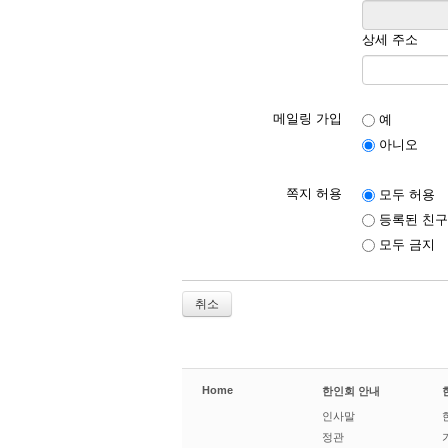
상세 주소
메일링 가입
예
아니오
쪽지 허용
모두 허용
등록된 친구
모두 금지
취소
Home
한인회 안내
인사말
정관