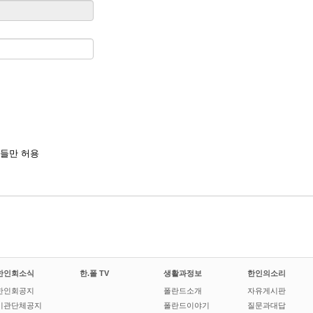
들만 허용
한인회소식
한.폴 TV
생활과정보
한인의소리
한인회공지
폴란드소개
자유게시판
기관단체공지
폴란드이야기
질문과대답