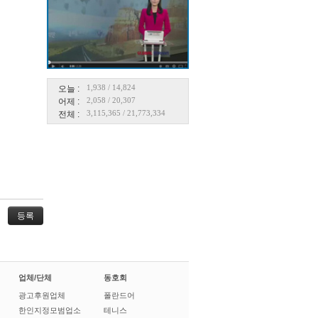
1,938
/
14,824
오늘 :
2,058
/
20,307
어제 :
3,115,365
/
21,773,334
전체 :
업체/단체
동호회
광고후원업체
폴란드어
한인지정모범업소
테니스