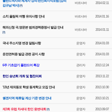
폴란드역사와 세계사 강의-한인회지식포럼 (강의
바르샤바
2014.02.11
김규남 박사)
소치 올림픽 여행 유의사항 안내
바르샤바
2014.01.16
해외신청 국.영문본 범죄경력증명서 발급 안내
바르샤바
2014.01.11
국내 주소지명 변경 알림사항
운영자
2014.01.03
운전면허증 발급 관련 공지 사항
운영자
2014.01.03
6주 기초잡기 폴란드어 특강
관리자
2013.12.24
한인 송년회 개최 및 협찬의뢰
운영자
2013.11.22
'13년 재외동포 학생 동계학교 모집 안내
운영자
2013.10.30
쉥겐지역 체류일 계산 기준 변경 안내
운영자
2013.10.21
제3회 유럽 차세대 한인 웅변대회
운영자
2013.09.07