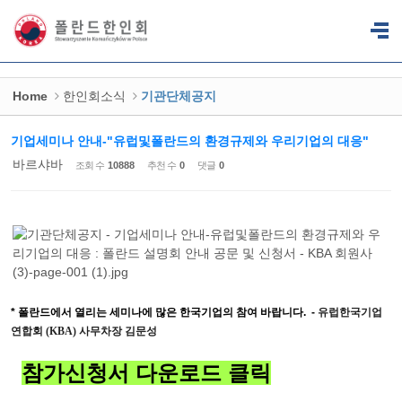
Sketchbook5, 스케치북5
Sketchbook5, 스케치북5
Home
한인회소식
기관단체공지
기업세미나 안내-"유럽및폴란드의 환경규제와 우리기업의 대응"
바르샤바
조회 수
10888
추천 수
0
댓글
0
* 폴란드에서 열리는 세미나에 많은 한국기업의 참여 바랍니다. -
유럽한국기업
연합회 (KBA)
사무차장
김문성
참가신청서 다운로드 클릭