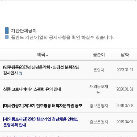
기관단체공지
폴란드 기관/기업의 공지사항을 확인 하실수 있습니다.
제목
날짜
글쓴이
(민주평통)2023년 신년음악회 - 심경섭 분회장님
운영자
2023.01.21
감사인사
재외동포재
신종 코로나바이러스관련 유의 안내
2020.01.31
단
[대사관공지] 제19기 민주평통 해외자문위원 공모
홍보운영자
2019.07.02
[재외동포재단] 2019 한상기업 청년채용 인턴십
홍보운영자
2019.04.01
운영계획 안내