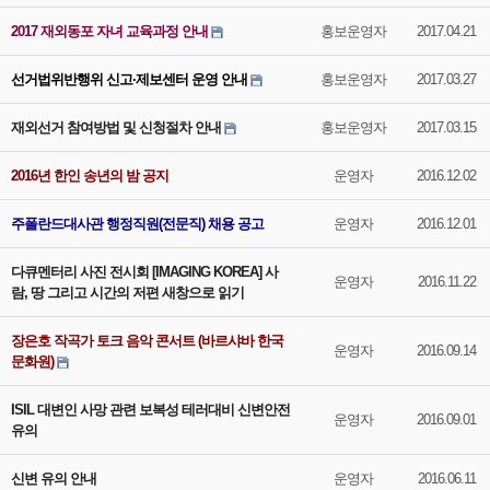
2017 재외동포 자녀 교육과정 안내
홍보운영자
2017.04.21
선거법위반행위 신고·제보센터 운영 안내
홍보운영자
2017.03.27
재외선거 참여방법 및 신청절차 안내
홍보운영자
2017.03.15
2016년 한인 송년의 밤 공지
운영자
2016.12.02
주폴란드대사관 행정직원(전문직) 채용 공고
운영자
2016.12.01
다큐멘터리 사진 전시회 [IMAGING KOREA] 사
운영자
2016.11.22
람, 땅 그리고 시간의 저편 새창으로 읽기
장은호 작곡가 토크 음악 콘서트 (바르샤바 한국
운영자
2016.09.14
문화원)
ISIL 대변인 사망 관련 보복성 테러대비 신변안전
운영자
2016.09.01
유의
신변 유의 안내
운영자
2016.06.11