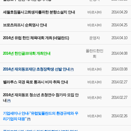
세월호침몰사고희생자를위한 분향소설치 안내
바르샤바
2014.04.29
브로츠와프시 순회영사 안내
바르샤바
2014.04.25
2014년 유럽 한인 체육대회 개최 (네덜란드)
운영자
2014.04.10
폴란드한인
2014년 한인골프대회 개최안내
2014.04.08
회
2014년 재외동포재단 초청장학생 선발 안내
바르샤바
2014.03.08
벨라루스 국경 육로 통과시 비자 취득 안내
바르샤바
2014.02.27
2014년 재외동포 청소년 초청연수 참가자 모집 안
바르샤바
2014.02.27
내
기업세미나 안내-"유럽및폴란드의 환경규제와 우
바르샤바
2014.02.26
리기업의 대응"