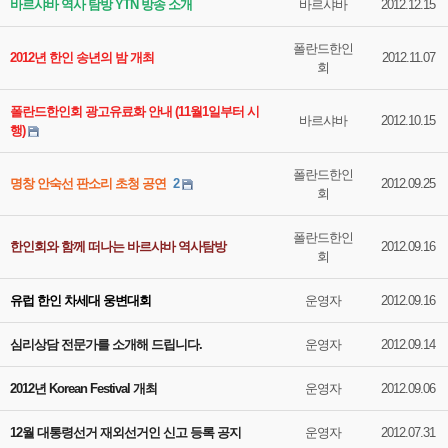
바르샤바 역사 탐방 YTN 방송 소개
바르샤바
2012.12.15
폴란드한인
2012년 한인 송년의 밤 개최
2012.11.07
회
폴란드한인회 광고유료화 안내 (11월1일부터 시
바르샤바
2012.10.15
행)
폴란드한인
명창 안숙선 판소리 초청 공연
2
2012.09.25
회
폴란드한인
한인회와 함께 떠나는 바르샤바 역사탐방
2012.09.16
회
유럽 한인 차세대 웅변대회
운영자
2012.09.16
심리상담 전문가를 소개해 드립니다.
운영자
2012.09.14
2012년 Korean Festival 개최
운영자
2012.09.06
12월 대통령선거 재외선거인 신고 등록 공지
운영자
2012.07.31