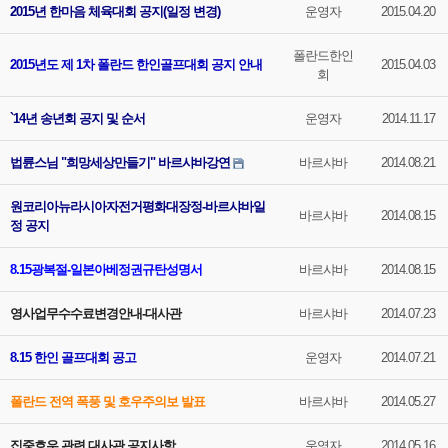
2015년 한마음 체육대회 공지(일정 변경)
운영자
2015.04.20
폴란드한인
2015년도 제 1차 폴란드 한인골프대회 공지 안내
2015.04.03
회
`14년 송년회 공지 및 순서
운영자
2014.11.17
법륜스님 "희망세상만들기" 바르샤바강연
바르샤바
2014.08.21
원코리아뉴라시아자전거평화대장정-바르샤바일
바르샤바
2014.08.15
정 공지
8.15광복절-일본아베정권규탄성명서
바르샤바
2014.08.15
영사업무수수료변경안내-대사관
바르샤바
2014.07.23
8.15 한인 골프대회 공고
운영자
2014.07.21
폴란드 전역 폭풍 및 호우주의보 발표
바르샤바
2014.05.27
집중호우 관련 대사관 공지사항
운영자
2014.05.16