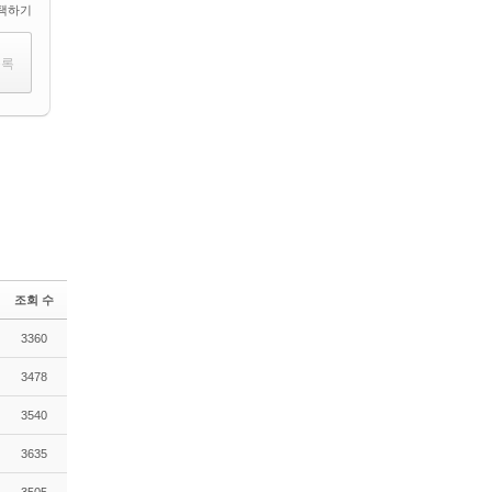
택하기
조회 수
3360
3478
3540
3635