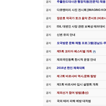
주폴란드대사관 행정직원(전문직) 채용
공지
다큐멘터리 사진 전시회 [IMAGING K
공지
장은호 작곡가 토크 음악 콘서트 (바르샤
공지
ISIL 대변인 사망 관련 보복성 테러대
공지
신변 유의 안내
공지
모국방문 문화 체험 프로그램(경남도-
공지
제5회 코리아 페스티벌 개최
공지
재외국민등록 한시적 운영 안내
공지
2016년 한인 체육대회
공지
제 2회 바르샤바 역사,문화 탐방
공지
제1회 바르샤바 입시 설명회 개최
공지
재외선거 참여 방법(총선)
공지
국외 테러 피해 예방 대처법
공지