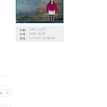
1,785
/
11,077
오늘 :
2,058
/
20,307
어제 :
3,115,212
/
21,769,587
전체 :