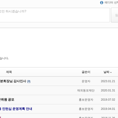
에디터 선
로그인 하시겠습니까?
습니다.
제목
글쓴이
날짜
섭 분회장님 감사인사
운영자
2023.01.21
재외동포재단
2020.01.31
문위원 공모
홍보운영자
2019.07.02
용 인턴십 운영계획 안내
홍보운영자
2019.04.01