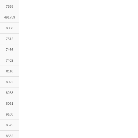
7558
491759
8068
7512
7466
7402
8110
8022
8253
8061
9168
8575
8532