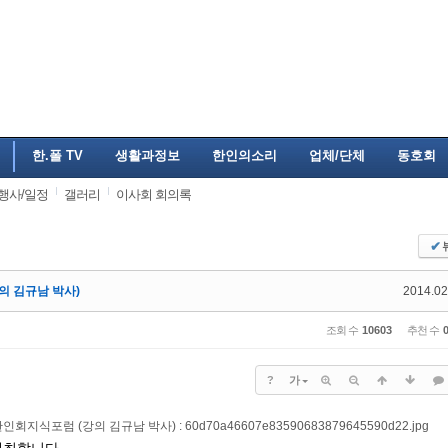
한.폴 TV
생활과정보
한인의소리
업체/단체
동호회
행사/일정
갤러리
이사회 회의록
✔
의 김규남 박사)
2014.02
조회 수
10603
추천 수
?
가
개최합니다.