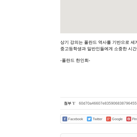
상기 강의는 폴란드 역사를 기반으로 세
중고등학생과 일반인들에게 소중한 시간이
-폴란드 한인회-
첨부
'
1
'
60d70a46607e8359068387964559
Facebook
Twitter
Google
Pin