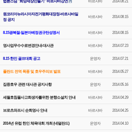
법륜스님 "희망세상만들기" 바르샤바강연
바르샤바
2014.08.21
원코리아뉴라시아자전거평화대장정-바르샤바일
바르샤바
2014.08.15
정 공지
8.15광복절-일본아베정권규탄성명서
바르샤바
2014.08.15
영사업무수수료변경안내-대사관
바르샤바
2014.07.23
8.15 한인 골프대회 공고
운영자
2014.07.21
폴란드 전역 폭풍 및 호우주의보 발표
바르샤바
2014.05.27
집중호우 관련 대사관 공지사항
운영자
2014.05.16
세월호침몰사고희생자를위한 분향소설치 안내
바르샤바
2014.04.29
브로츠와프시 순회영사 안내
바르샤바
2014.04.25
2014년 유럽 한인 체육대회 개최 (네덜란드)
운영자
2014.04.10