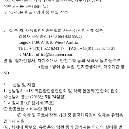
○3안전수칙동의 서약서 (현지출생여부, 거주기간 명시)
○4여권사본 1부 (jpg파일)
※ ○1~○3은 한글 / 영어 중 택일 작성
3. 접 수 처: 재유럽한인총연합회 사무국 (신청서류 접수)
김봉재 사무총장 (+43 664 433 9903)
Lugeck 1/39, A-1010 Wien / Austria
TEL : +43(0)1 522 6243 17 FAX : +43(0)1 522 6243-21
E-MAIL : office@koreaneu.com
별 첨: 참가신청서, 자기소개서, 안전수칙 동의 서약서 등 다운로드
(한글 / 영어 중 택일, 현지출생여부, 거주기간 명
시)
?
선발 및 지원
1. 선발절차: ○1재유럽한인총연합회 및 각국 한인회(연합회) 접수
○2선발자 통보 (2013년 5월 24일경)
2. 지원내용: ① 참가비(무료)
② 항공료는 자비부담 원칙
③ 숙박 및 국토대장정 기간 중 한국체류경비 일체는 유럽총
연에서 지원
(단, 차세대 학부모, 유럽총연 임원 등의 참가자는 약간의 실비를 받