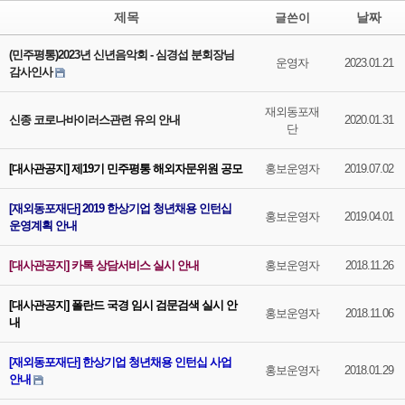
제목
날짜
글쓴이
(민주평통)2023년 신년음악회 - 심경섭 분회장님
운영자
2023.01.21
감사인사
재외동포재
신종 코로나바이러스관련 유의 안내
2020.01.31
단
[대사관공지] 제19기 민주평통 해외자문위원 공모
홍보운영자
2019.07.02
[재외동포재단] 2019 한상기업 청년채용 인턴십
홍보운영자
2019.04.01
운영계획 안내
[대사관공지] 카톡 상담서비스 실시 안내
홍보운영자
2018.11.26
[대사관공지] 폴란드 국경 임시 검문검색 실시 안
홍보운영자
2018.11.06
내
[재외동포재단] 한상기업 청년채용 인턴십 사업
홍보운영자
2018.01.29
안내