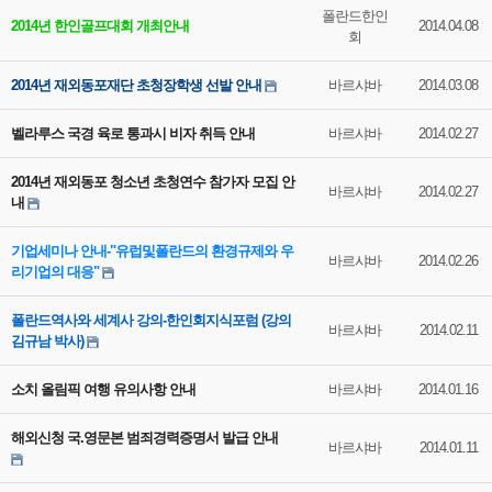
폴란드한인
2014년 한인골프대회 개최안내
2014.04.08
회
2014년 재외동포재단 초청장학생 선발 안내
바르샤바
2014.03.08
벨라루스 국경 육로 통과시 비자 취득 안내
바르샤바
2014.02.27
2014년 재외동포 청소년 초청연수 참가자 모집 안
바르샤바
2014.02.27
내
기업세미나 안내-"유럽및폴란드의 환경규제와 우
바르샤바
2014.02.26
리기업의 대응"
폴란드역사와 세계사 강의-한인회지식포럼 (강의
바르샤바
2014.02.11
김규남 박사)
소치 올림픽 여행 유의사항 안내
바르샤바
2014.01.16
해외신청 국.영문본 범죄경력증명서 발급 안내
바르샤바
2014.01.11