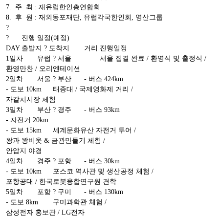
7. 주 최 : 재유럽한인총연합회
8. 후 원 : 재외동포재단, 유럽각국한인회, 영산그룹
?
?
진행 일정(예정)
DAY
출발지 ? 도착지
거리
진행일정
1일차
유럽 ? 서울
서울 집결 완료 / 환영식 및 출정식 /
환영만찬 / 오리엔테이션
2일차
서울 ? 부산
- 버스 424km
- 도보 10km
태종대 / 국제영화제 거리 /
자갈치시장 체험
3일차
부산 ? 경주
- 버스 93km
- 자전거 20km
- 도보 15km
세계문화유산 자전거 투어 /
왕과 왕비옷 & 금관만들기 체험 /
안압지 야경
4일차
경주 ? 포항
- 버스 30km
- 도보 10km
포스코 역사관 및 생산공정 체험 /
포항공대 / 한국로봇융합연구원 견학
5일차
포항 ? 구미
- 버스 130km
- 도보 8km
구미과학관 체험 /
삼성전자 홍보관 / LG전자