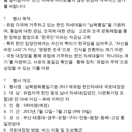
을 실시합니다. 한인 차세대 여러분들의 많은 관심과 적극적인 참가
를 바랍니다.
?
행사 목적
- 유럽 각국에 거주하고 있는 한인 차세대들이 “남북통일”을 기원하
며, 통일에 대한 관심, 모국에 대한 관심 고조와 모국 문화체험을 통
한 정체성 함양으로 ‘한국인’이라는 자긍심 고취
- 특히 한인 입양인에게는 자신의 뿌리가 한국임을 심어주고, ‘자신을
버린 나라’가 아닌 ‘영원한 조국’으로 인식을 전환하는 계기 마련
- 국토 대장정을 통해 유럽에 거주하는 한인 차세대들이 ‘하나되는 계
기’를 마련하고, 서로의 동질감 확인을 통해 장차 ‘유럽의 주역’으로
성장할 수 있는 기틀 마련
?
행사 개요
1. 행사명 : 남북평화통일기원 2013 재유럽 한인차세대 국토대장정
2. 대 상 : 유럽지역 한인 동포 남녀 차세대(입양인, 다문화가정 포
함)로 만 16세 이상 ~ 40세 이하인 자
3. 인 원 : 100여명(예정)
4. 기 간 : 2013년 7월 12일~ 7월 21일 (9박 10일)
5. 코 스 : 부산 태종대~경주~포항~구미~안동~평창~동해~고성 통
일전망대
6. 국토대장정 방법: 버스 이동 및 도보행군