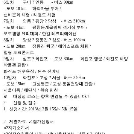
6일차
구미 ? 안동
- 버스 90km
- 도보 10 km
하회마을 투어 /
선비문화 체험 / 태권도 체험
7일차
안동 ? 평창 ? 망상
- 버스 310km
- 도보 4 km
평창동계올림픽 경기장 투어 /
오토캠핑 요리대회 / 한길 레크리에이션
8일차
망상 ? 정동진 ? 삼포
- 버스 100km
- 도보 20km
정동진 행군 / 해양스포츠 체험 /
힐링 토크콘서트
9일차
삼포 ? 화진포
- 도보 30km
화진포 행군 / 화진포 해양
박물관 관람 /
화진포 해수욕장 / 완주 전야제
10일차
화진포 ? 고성 ? 서울
- 버스 240km
- 도보 15km
고성행군 / 고성 통일전망대 관람 /
서울이동 / 해단식 / 환송 만찬
※
대장정 코스는 향후 변경될 수 있습니다.?
?
신청 및 접수
1. 신청기간: 2013년 2월 15일~ 5월 15일
2. 제출자료: ○1참가신청서
○2자기소개서