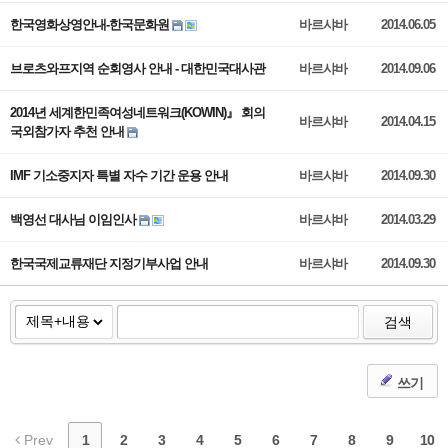
한국영화상영안내-한국문화원
바르샤바
2014.06.05
브로츠와프지역 순회영사 안내 - 대한민국대사관
바르샤바
2014.09.06
2014년 세계한민족여성네트워크(KOWIN)』 회의
바르샤바
2014.04.15
국외참가자 추천 안내
IMF 기소중지자 특별 자수 기간 운용 안내
바르샤바
2014.09.30
백영선 대사님 이임인사
바르샤바
2014.03.29
한국국제교류재단 지정기부사업 안내
바르샤바
2014.09.30
검색
쓰기
Prev
1
2
3
4
5
6
7
8
9
10