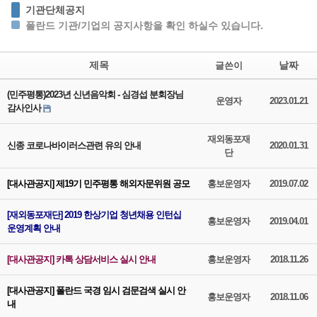
기관단체공지
폴란드 기관/기업의 공지사항을 확인 하실수 있습니다.
제목
날짜
글쓴이
(민주평통)2023년 신년음악회 - 심경섭 분회장님
운영자
2023.01.21
감사인사
재외동포재
신종 코로나바이러스관련 유의 안내
2020.01.31
단
[대사관공지] 제19기 민주평통 해외자문위원 공모
홍보운영자
2019.07.02
[재외동포재단] 2019 한상기업 청년채용 인턴십
홍보운영자
2019.04.01
운영계획 안내
[대사관공지] 카톡 상담서비스 실시 안내
홍보운영자
2018.11.26
[대사관공지] 폴란드 국경 임시 검문검색 실시 안
홍보운영자
2018.11.06
내