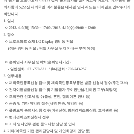
의 편의를 도모하고자 아래와 같이 순회영사를 실시하고자 하오니
,
이와 관련 문
의사항이 있으신 재외국민 여러분들은 대사관 영사과 또는 이메일로 연락주시기
바랍니다
.
1.
일시
ㅇ
2013. 4. 9(
화)
15:30
~
17:00
/
2013. 4.10(
수)
09:00
~
12:00
2.
장소
ㅇ 브로츠와프 소재
LG Display
경비동 건물
(
정문 경비동 건물
:
당일 사무실 위치 안내문 부착 예정
)
ㅇ 순회영사 사무실 연락처
(
순회영사기간
) :
-
일반전화
: 071-770-5211 /
휴대전화
: 790-743-257
3.
업무내용
ㅇ 재외국민등록신청 접수 및 재외국민등록부등본 발급 신청서 접수
(
우편교부
)
ㅇ 전자여권발급신청 접수 및 기발급자 구여권반납
/
신여권 교부
(
희망자
)
ㅇ 호적관련 신고서 접수
(
출생
,
혼인
,
협의이혼 안내 등
)
ㅇ 공증 및 기타 위임장 접수
(
서명 인증
,
위임장 등
)
ㅇ 폴란드어 증명서신청 접수
(
여권신청
,
범죄경력조회신청
,
호적관련 등
)
ㅇ 범죄경력조회신청서 접수
ㅇ 기타 영사업무 관련 문의사항 상담 및 안내
4.
기타
(
아국인 기업 관리담당자 및 개인희망자 면담 등
)