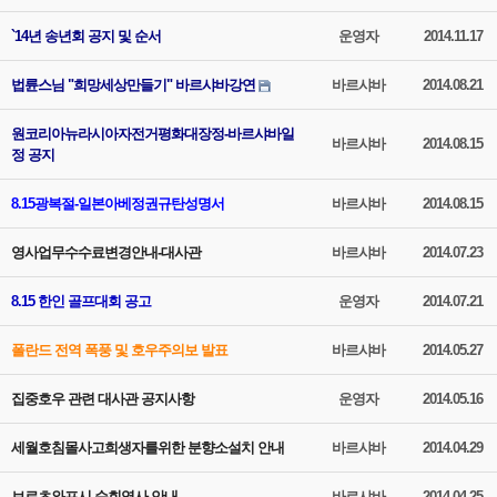
`14년 송년회 공지 및 순서
운영자
2014.11.17
법륜스님 "희망세상만들기" 바르샤바강연
바르샤바
2014.08.21
원코리아뉴라시아자전거평화대장정-바르샤바일
바르샤바
2014.08.15
정 공지
8.15광복절-일본아베정권규탄성명서
바르샤바
2014.08.15
영사업무수수료변경안내-대사관
바르샤바
2014.07.23
8.15 한인 골프대회 공고
운영자
2014.07.21
폴란드 전역 폭풍 및 호우주의보 발표
바르샤바
2014.05.27
집중호우 관련 대사관 공지사항
운영자
2014.05.16
세월호침몰사고희생자를위한 분향소설치 안내
바르샤바
2014.04.29
브로츠와프시 순회영사 안내
바르샤바
2014.04.25