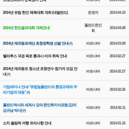
2014년 유럽 한인 체육대회 개최 (네덜란드)
운영자
2014.04.10
폴란드한인
2014년 한인골프대회 개최안내
2014.04.08
회
2014년 재외동포재단 초청장학생 선발 안내
바르샤바
2014.03.08
벨라루스 국경 육로 통과시 비자 취득 안내
바르샤바
2014.02.27
2014년 재외동포 청소년 초청연수 참가자 모집 안
바르샤바
2014.02.27
내
기업세미나 안내-"유럽및폴란드의 환경규제와 우
바르샤바
2014.02.26
리기업의 대응"
폴란드역사와 세계사 강의-한인회지식포럼 (강의
바르샤바
2014.02.11
김규남 박사)
소치 올림픽 여행 유의사항 안내
바르샤바
2014.01.16