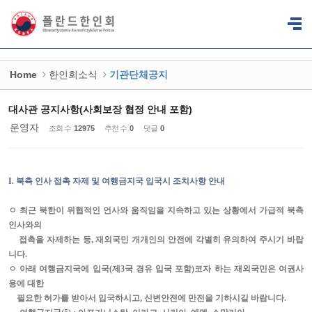
Sketchbook5, 스케치북5
Sketchbook5, 스케치북5
Home
한인회소식
기관단체공지
대사관 공지사항(사회보장 협정 안내 포함)
운영자
조회 수
12975
추천 수
0
댓글
0
I.
북측 인사 접촉 자제 및 여행금지국 입국시 조치사항 안내
ㅇ 최근 북한이 위협적인 언사와 움직임을 지속하고 있는 상황에서 가급적 북측
인사와의
접촉을 자제하는 등
,
재외국민 개개인의 안전에 각별히 유의하여 주시기 바랍
니다
.
ㅇ 아래 여행금지국에 입국
(
제
3
국 경유 입국 포함
)
코자 하는 재외국민은 여권사
용에 대한
필요한 허가를 받아서 입국하시고
,
신변안전에 만전을 기하시길 바랍니다
.