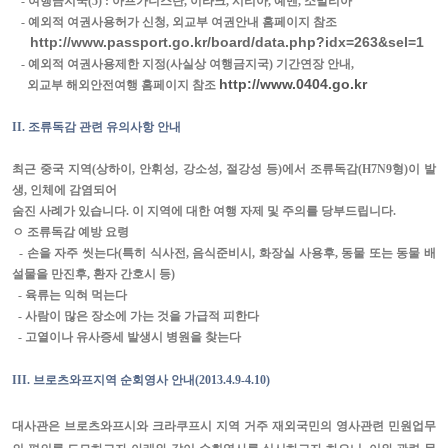
-
여행금지국
(5) :
아프가니스탄
,
이라크
,
시리아
,
예멘
,
소말리아
-
예외적 여권사용허가 신청
,
외교부 여권안내 홈페이지 참조
http://www.passport.go.kr/board/data.php?idx=263&sel=1
-
예외적 여권사용제한 지정
(
사실상 여행금지국
)
기간연장 안내
,
http://www.0404.go.kr
외교부 해외안전여행 홈페이지 참조
II.
조류독감 관련 유의사항 안내
최근 중국 지역
(
상하이
,
안휘성
,
강소성
,
절강성 등
)
에서 조류독감
(H7N9
형
)
이 발
생
,
인체에 감염되어
숨진 사례가 있습니다
.
이 지역에 대한 여행 자제 및 주의를 당부드립니다
.
ㅇ 조류독감 예방 요령
-
손을 자주 씻는다
(
특히 식사전
,
음식준비시
,
화장실 사용후
,
동물 또는 동물 배
설물을 만진후
,
환자 간호시 등
)
-
육류는 익혀 먹는다
-
사람이 많은 장소에 가는 것을 가급적 피한다
-
고열이나 유사증세 발생시 병원을 찾는다
III.
브로츠와프지역 순회영사 안내
(
2013.4.9
-4.10)
대사관은 브로츠와프시와 크라쿠프시 지역 거주 재외국민의 영사관련 민원업무