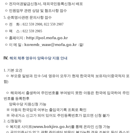
ㅇ 전자여권발급신청서
,
재외국민등록신청서 배포
ㅇ 민원업무 관련 상담 및 협조사항 접수
5.
순회영사관련 문의사항 접수
ㅇ 전
화
: 022 559 2900, 022 559 2907
ㅇ 팩
스
: 022 559 2905
http://pol.mofa.go.kr
ㅇ 홈페이지
:
koremb_waw@mofa.go.kr
ㅇ 이 메 일
:
/
끝
/
IV.
해외 체류 영유아 양육수당 지원 안내
1.
기본 요건
ㅇ 부모중 일방과 만
0~5
세 영유아 모두가 현재 한국국적 보유자
(
이중국적자 포
함
)
ㅇ 해외에서 출생하여 주민번호를 부여받지 못한 아동은 한국에 입국하여 주민
번호를 등록한후
양육수당 지원신청 가능
※ 아동의 한국입국 여부는 출입국기록 조회로 확인
※ 국내거소 신고가 되어 있어도 주민등록번호가 없으면 신청 불가
2.
신청절차
www.bokjiro.go.kr
ㅇ 복지로 사이트
(
)
를 통해 온라인 신청 가능
ㅇ 공인인증서가 없고 관할 주민센터 방문이 불가능한 경우 조부모 등이 주소지