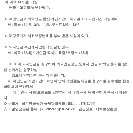
(
예
:
미국
18
개월
)
이상
연금보험료를 납부하였고
,
ㅇ
국민연금과 외국연금 합산 가입기간이 국가별 최소가입기간 이상이며
,
예
)
미국
: 10
년
,
독일
: 5
년
,
오스트리아
: 15
년
ㅇ 해당국에서 사회보장번호를 부여 받은 사실이 있고
,
ㅇ 외국연금 수급개시연령에 도달한 경우
예
)
미국
: 66
세
(
조기연금
62
세
),
독일
?
프랑스
: 65
세
※
이미 외국연금을 청구하여 외국연금공단 등에서 연금 미해당 통지를 받으
신 분께서는 청구하실 수
없으니 양지하여 주시기 바랍니다
.
※
국민연금 가입기간이
10
년이 안되어 반환일시금을 청구하실 경우에는 협정
국에서 체류하면서
외국 연금
(
사회
)
보험료를 납부하신 적이 있는지 꼭 확인하여 주시기 바랍니
다
.
☆ 문의처
:
국민연금공단 국제협력센터
(
☎
82-2-2176-8700)
www.nps.or.kr
☆ 국민연금공단 홈페이지
(
) :
연금정보
-
사회보장협정