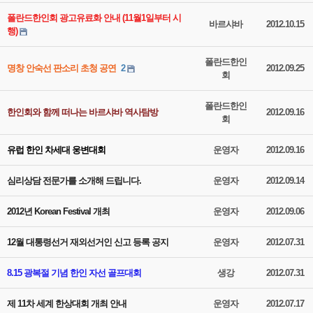
폴란드한인회 광고유료화 안내 (11월1일부터 시
바르샤바
2012.10.15
행)
폴란드한인
명창 안숙선 판소리 초청 공연
2
2012.09.25
회
폴란드한인
한인회와 함께 떠나는 바르샤바 역사탐방
2012.09.16
회
유럽 한인 차세대 웅변대회
운영자
2012.09.16
심리상담 전문가를 소개해 드립니다.
운영자
2012.09.14
2012년 Korean Festival 개최
운영자
2012.09.06
12월 대통령선거 재외선거인 신고 등록 공지
운영자
2012.07.31
8.15 광복절 기념 한인 자선 골프대회
생강
2012.07.31
제 11차 세계 한상대회 개최 안내
운영자
2012.07.17