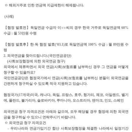
ㅇ 해외거주로 인한 연금액 지급제한이 해제됩니다
.
(
사례
)
【협정 발효전】독일연금 수급자 이○○씨의 경우 한국 거주로 독일연금액
60%
수급
:
월
53
만원 수령
【협정 발효후】한
-
독 협정 발효
(
‘
03.1)
로 독일연금액
100%
수급
:
월
89
만원 수
령
2.
외국연금을 찾아드립니다
.(
국민연금공단
)
(
사회보장협정에 의한 외국연금 청구
)
외국에서 체류하면서 외국 연금
(
사회
)
보험료를 납부하신 경우 그 연금을 어떻게
청구할 수 있을까요
?
국민연금공단은 협정국가에서 연금
(
사회
)
보험료를 납부하신 분들이 외국연금을
간편하게 청구하실 수 있도록 적극 지원하고 있습니다
.
협정국가
(17
개국
)
미국
,
캐나다
,
독일
,
프랑스
,
호주
,
헝가리
,
체코
,
아일랜드
,
벨기
에
,
폴란드
,
불가리아
,
슬로바키아
,
루마니아
,
오스트리아
,
덴마크
,
인도
,
스페인
외국연금 청구 자격요건은 아래와 같으며
,
모두 해당될 경우 협정에 의한 외국연
금을 청구하실 수 있으니 연락주시기 바랍니다
.
ㅇ 외국연금 청구 자격요건
-
우리나라와 연금가입기간 합산 사회보장협정을 체결한 나라에서
일정기간