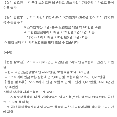
【협정 발효전】
:
미국에 보험료만 납부하고
,
최소가입기간
(10
년
)
미만으로 급여
수급 불가
【협정 발효후】
:
한국 가입기간
(5
년
)
과 미국가입기간
(9
년
)
을 합산 한미 양국 연
금 수급을 위한
최소가입기간
(10
년
)
충족 노령연금 매월 약
105
만원 수령
⇒ 국민연금공단에서 매월 약
20
만원
(5
년
/14
년
)
지급
미국
SSA
에서 매월 약
85
만원
(9
년
/14
년
)
지급
ㅇ
협정 상대국의 사회보험료를 면제 받을 수 있습니다
.
(
사례
)
【협정 발효전】오스트리아로
5
년간 파견된 김
??
씨의
연금보험료
:
연간
2,107
만
원
-
한국 국민연금
(
상한액 연
4,668
만원
,
보험료율
9%) : 420
만원
-
오스트리아 연금보험
(
상한액 연
7,400
만원
,
보험료율
22.8%) : 1,687
만원
【협정 발효후】오스트리아 연금 보험료 면제
:
연간
1,687
만원
,
최대
8
년간
13,496
만원
<
협정 상대국 사회보험료 면제 방법
>
-
사회보장협정에 의한 가입증명서 발급신청
(
우편
,
팩스
02-3485-9804,
공단
WEB-EDI
등 이용
)
⇒ 공단 국제협력센터에서 발급⇒ 협정에 의한 가입증명서를 상대국 연금기관
에 제출