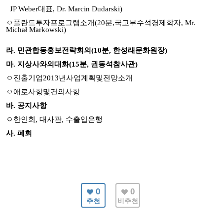
JP Weber
대표
, Dr. Marcin Dudarski)
ㅇ
폴란드투자프로그램소개
(20
분
,
국고부수석경제학자
, Mr.
Michał Markowski)
라
.
민관합동홍보전략회의
(10
분
,
한성래문화원장
)
마
.
지상사와의대화
(15
분
,
권동석참사관
)
ㅇ
진출기업
2013
년사업계획및전망소개
ㅇ
애로사항및건의사항
바
.
공지사항
ㅇ
한인회
,
대사관
,
수출입은행
사
.
폐회
0
0
추천
비추천