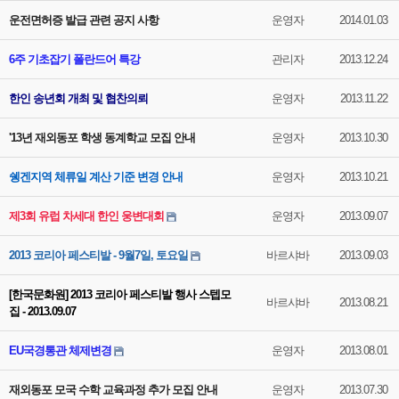
운전면허증 발급 관련 공지 사항
운영자
2014.01.03
6주 기초잡기 폴란드어 특강
관리자
2013.12.24
한인 송년회 개최 및 협찬의뢰
운영자
2013.11.22
'13년 재외동포 학생 동계학교 모집 안내
운영자
2013.10.30
쉥겐지역 체류일 계산 기준 변경 안내
운영자
2013.10.21
제3회 유럽 차세대 한인 웅변대회
운영자
2013.09.07
2013 코리아 페스티발 - 9월7일, 토요일
바르샤바
2013.09.03
[한국문화원] 2013 코리아 페스티발 행사 스텝모
바르샤바
2013.08.21
집 - 2013.09.07
EU국경통관 체제변경
운영자
2013.08.01
재외동포 모국 수학 교육과정 추가 모집 안내
운영자
2013.07.30