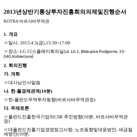
2013
년상반기통상투자진흥회의의제및진행순서
바르샤바무역관
KOTRA
1.
개요
ㅇ
일시
: 2013.4.5(
금
),15:30~17:00
ㅇ
장소
: LG
디스플레이회의실
(ul. LG 1, Biskupice Podgorne, 55-
040,Kobierzyce)
2.
회의진행
가
.
개회
ㅇ
대사님인사말씀
나
.
한
-
폴경제관계
(10
분
)
ㅇ
한
-
폴란드무역투자동향
(
바르샤바무역관장
)
다
.
주제토론
ㅇ
폴란드진출한국기업의
CSR
추진방향
(10
분
,
바르샤바무역관
장
)
ㅇ
대폴란드진출기업경영참고사항
:
노조동향및대응방안
,
세금절
세방안
(10
분
,