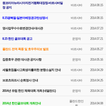
원코리아뉴라시아자전거평화대장정-바르샤바일
바르샤바
2014.08.15
정 공지
8.15광복절-일본아베정권규탄성명서
바르샤바
2014.08.15
영사업무수수료변경안내-대사관
바르샤바
2014.07.23
8.15 한인 골프대회 공고
운영자
2014.07.21
폴란드 전역 폭풍 및 호우주의보 발표
바르샤바
2014.05.27
집중호우 관련 대사관 공지사항
운영자
2014.05.16
세월호침몰사고희생자를위한 분향소설치 안내
바르샤바
2014.04.29
브로츠와프시 순회영사 안내
바르샤바
2014.04.25
2014년 유럽 한인 체육대회 개최 (네덜란드)
운영자
2014.04.10
폴란드한인
2014년 한인골프대회 개최안내
2014.04.08
회