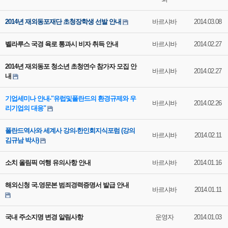
2014년 재외동포재단 초청장학생 선발 안내
바르샤바
2014.03.08
벨라루스 국경 육로 통과시 비자 취득 안내
바르샤바
2014.02.27
2014년 재외동포 청소년 초청연수 참가자 모집 안
바르샤바
2014.02.27
내
기업세미나 안내-"유럽및폴란드의 환경규제와 우
바르샤바
2014.02.26
리기업의 대응"
폴란드역사와 세계사 강의-한인회지식포럼 (강의
바르샤바
2014.02.11
김규남 박사)
소치 올림픽 여행 유의사항 안내
바르샤바
2014.01.16
해외신청 국.영문본 범죄경력증명서 발급 안내
바르샤바
2014.01.11
국내 주소지명 변경 알림사항
운영자
2014.01.03