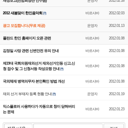
재정보고(전임회장단 인수금)
운영자
2012.02.16
2012 새봄맞이 한인음악회
바르샤바
2012.02.03
광고 모집합니다.(무료 제공)
운영자
2012.01.13
폴란드 한인 홈페이지 오픈 관련
바르샤바
2012.01.08
김정일 사망 관련 신변안전 유의 안내
바르샤바
2012.01.08
제19대 국회의원재외선거 재외선거인등 신고,신
바르샤바
2012.01.08
청 접수 및 그 신청서등 작성요령 안내
국외체재 병역의무자 본인확인 방법 개선
바르샤바
2012.01.08
재외 선거 부재자 등록 현황 안내
운영자
2012.01.19
익스플로러 사용하다가 자동으로 창이 닫혀버리
바르샤바
2012.01.23
는 문제