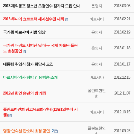
2013 재외동포 청소년 초청연수 참가자 모집 안내
운영자
2013.03.05
2013 주니어 쇼트트랙 세계선수권 대회
바르샤바
2013.02.21
국기원 바르샤바 시범 영상
운영자
2013.02.19
국기원 태권도 시범단 및 대구 국제 예술단 폴란
운영자
2013.01.18
드 초청공연
대통령 취임식 참가 희망자 모집
운영자
2013.01.17
바르샤바 역사 탐방 YTN 방송 소개
바르샤바
2012.12.15
폴란드한인
2012년 한인 송년의 밤 개최
2012.11.07
회
폴란드한인회 광고유료화 안내 (11월1일부터 시
바르샤바
2012.10.15
행)
폴란드한인
명창 안숙선 판소리 초청 공연
2
2012.09.25
회