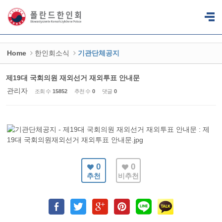
Sketchbook5, 스케치북5
Sketchbook5, 스케치북5
Home
한인회소식
기관단체공지
제19대 국회의원 재외선거 재외투표 안내문
관리자
조회 수
15852
추천 수
0
댓글
0
0
0
추천
비추천