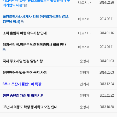
기업세미나 안내-"유럽및폴란드의 환경규제와 우
바르샤바
2014.02.26
리기업의 대응"
폴란드역사와 세계사 강의-한인회지식포럼 (강의
바르샤바
2014.02.11
김규남 박사)
소치 올림픽 여행 유의사항 안내
바르샤바
2014.01.16
해외신청 국.영문본 범죄경력증명서 발급 안내
바르샤바
2014.01.11
국내 주소지명 변경 알림사항
운영자
2014.01.03
운전면허증 발급 관련 공지 사항
운영자
2014.01.03
6주 기초잡기 폴란드어 특강
관리자
2013.12.24
한인 송년회 개최 및 협찬의뢰
운영자
2013.11.22
'13년 재외동포 학생 동계학교 모집 안내
운영자
2013.10.30