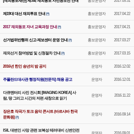
[재외동포재단] 제5회 재외동포 사진공모전 안내
홍보운영자
2017.05.31
제19대 대선 재외투표 안내
홍보운영자
2017.04.22
2017 재외동포 자녀 교육과정 안내
홍보운영자
2017.04.21
선거법위반행위 신고·제보센터 운영 안내
홍보운영자
2017.03.27
재외선거 참여방법 및 신청절차 안내
홍보운영자
2017.03.15
2016년 한인 송년의 밤 공지
운영자
2016.12.02
주폴란드대사관 행정직원(전문직) 채용 공고
운영자
2016.12.01
다큐멘터리 사진 전시회 [IMAGING KOREA] 사
운영자
2016.11.22
람, 땅 그리고 시간의 저편 새창으로 읽기
장은호 작곡가 토크 음악 콘서트 (바르샤바 한국
운영자
2016.09.14
문화원)
ISIL 대변인 사망 관련 보복성 테러대비 신변안전
운영자
2016.09.01