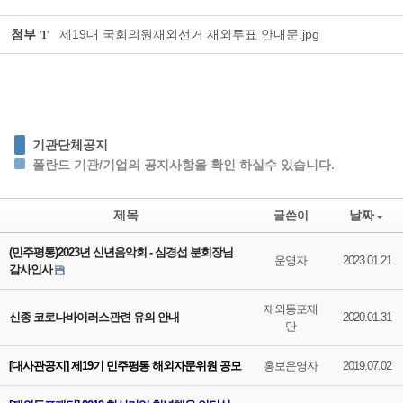
첨부
제19대 국회의원재외선거 재외투표 안내문.jpg
'
1
'
기관단체공지
폴란드 기관/기업의 공지사항을 확인 하실수 있습니다.
제목
날짜
글쓴이
(민주평통)2023년 신년음악회 - 심경섭 분회장님
운영자
2023.01.21
감사인사
재외동포재
신종 코로나바이러스관련 유의 안내
2020.01.31
단
[대사관공지] 제19기 민주평통 해외자문위원 공모
홍보운영자
2019.07.02