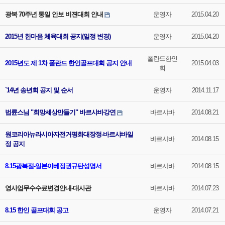
광복 70주년 통일 안보 비젼대회 안내
운영자
2015.04.20
2015년 한마음 체육대회 공지(일정 변경)
운영자
2015.04.20
폴란드한인
2015년도 제 1차 폴란드 한인골프대회 공지 안내
2015.04.03
회
`14년 송년회 공지 및 순서
운영자
2014.11.17
법륜스님 "희망세상만들기" 바르샤바강연
바르샤바
2014.08.21
원코리아뉴라시아자전거평화대장정-바르샤바일
바르샤바
2014.08.15
정 공지
8.15광복절-일본아베정권규탄성명서
바르샤바
2014.08.15
영사업무수수료변경안내-대사관
바르샤바
2014.07.23
8.15 한인 골프대회 공고
운영자
2014.07.21