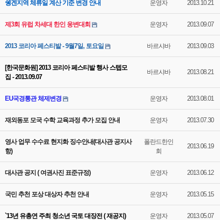
쉥겐지역 체류일 계산 기준 변경 안내
운영자
2013.10.21
제3회 유럽 차세대 한인 웅변대회
운영자
2013.09.07
2013 코리아 페스티발 - 9월7일, 토요일
바르샤바
2013.09.03
[한국문화원] 2013 코리아 페스티발 행사 스텝모
바르샤바
2013.08.21
집 - 2013.09.07
EU국경통관 체제변경
운영자
2013.08.01
재외동포 모국 수학 교육과정 추가 모집 안내
운영자
2013.07.30
영사 업무 수수료 현지화 징수안내(대사관 공지사
폴란드한인
2013.06.19
항)
회
대사관 공지 ( 여권사진 표준규정)
운영자
2013.06.12
국민 추천 포상 대상자 추천 안내
운영자
2013.05.15
`13년 유총연 주최 청소년 국토 대장전 ( 재공지)
운영자
2013.05.07