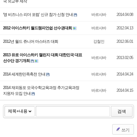
국 외교부 제작
'영 비즈니스 리더 포럼’ 신규 참가 신청 안내
바르샤바
2014.04.08
2012 아이스하키 월드챔피언쉽 선수권대회
바르샤바
2012.04.13
2012년 월드 쥬니어 마스터즈 대회
강철인
2012.06.01
2013 유로 아이스하키 챌린지 대회 대한민국 대표
바르샤바
2013.02.05
선수단 경기개최
2014 세계한민족축전 안내
바르샤바
2014.04.24
2014 재외동포 모국수학교육과정 추가교육과정
바르샤바
2014.04.15
지원자 모집 안내
검색
쓰기