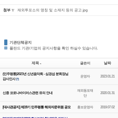
첨부
재외투포소의 명칭 및 소재지 등의 공고.jpg
'
1
'
기관단체공지
폴란드 기관/기업의 공지사항을 확인 하실수 있습니다.
제목
날짜
글쓴이
(민주평통)2023년 신년음악회 - 심경섭 분회장님
운영자
2023.01.21
감사인사
재외동포재
신종 코로나바이러스관련 유의 안내
2020.01.31
단
[대사관공지] 제19기 민주평통 해외자문위원 공모
홍보운영자
2019.07.02