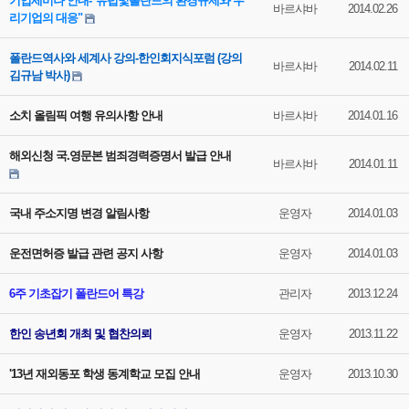
기업세미나 안내-"유럽및폴란드의 환경규제와 우
바르샤바
2014.02.26
리기업의 대응"
폴란드역사와 세계사 강의-한인회지식포럼 (강의
바르샤바
2014.02.11
김규남 박사)
소치 올림픽 여행 유의사항 안내
바르샤바
2014.01.16
해외신청 국.영문본 범죄경력증명서 발급 안내
바르샤바
2014.01.11
국내 주소지명 변경 알림사항
운영자
2014.01.03
운전면허증 발급 관련 공지 사항
운영자
2014.01.03
6주 기초잡기 폴란드어 특강
관리자
2013.12.24
한인 송년회 개최 및 협찬의뢰
운영자
2013.11.22
'13년 재외동포 학생 동계학교 모집 안내
운영자
2013.10.30