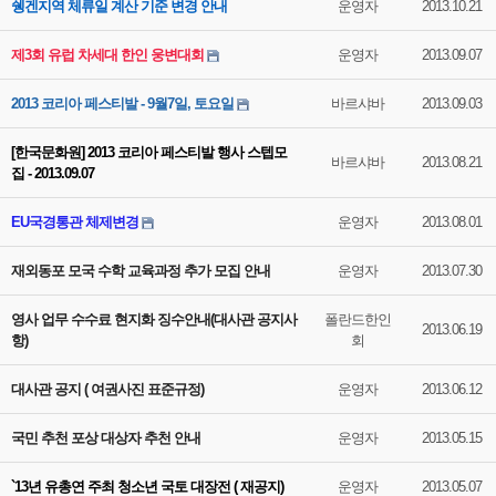
쉥겐지역 체류일 계산 기준 변경 안내
운영자
2013.10.21
제3회 유럽 차세대 한인 웅변대회
운영자
2013.09.07
2013 코리아 페스티발 - 9월7일, 토요일
바르샤바
2013.09.03
[한국문화원] 2013 코리아 페스티발 행사 스텝모
바르샤바
2013.08.21
집 - 2013.09.07
EU국경통관 체제변경
운영자
2013.08.01
재외동포 모국 수학 교육과정 추가 모집 안내
운영자
2013.07.30
영사 업무 수수료 현지화 징수안내(대사관 공지사
폴란드한인
2013.06.19
항)
회
대사관 공지 ( 여권사진 표준규정)
운영자
2013.06.12
국민 추천 포상 대상자 추천 안내
운영자
2013.05.15
`13년 유총연 주최 청소년 국토 대장전 ( 재공지)
운영자
2013.05.07