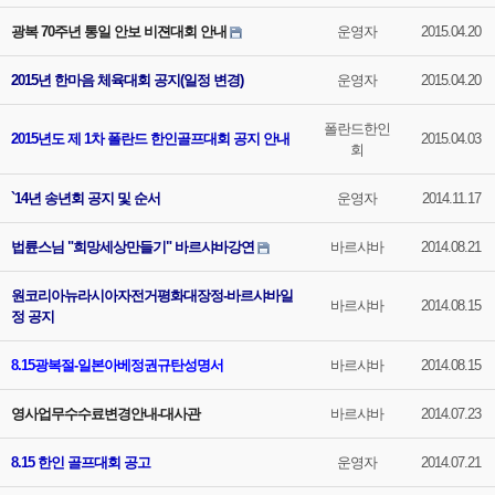
광복 70주년 통일 안보 비젼대회 안내
운영자
2015.04.20
2015년 한마음 체육대회 공지(일정 변경)
운영자
2015.04.20
폴란드한인
2015년도 제 1차 폴란드 한인골프대회 공지 안내
2015.04.03
회
`14년 송년회 공지 및 순서
운영자
2014.11.17
법륜스님 "희망세상만들기" 바르샤바강연
바르샤바
2014.08.21
원코리아뉴라시아자전거평화대장정-바르샤바일
바르샤바
2014.08.15
정 공지
8.15광복절-일본아베정권규탄성명서
바르샤바
2014.08.15
영사업무수수료변경안내-대사관
바르샤바
2014.07.23
8.15 한인 골프대회 공고
운영자
2014.07.21