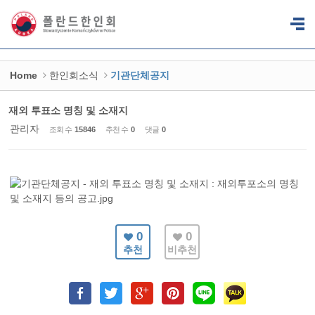
Sketchbook5, 스케치북5
Sketchbook5, 스케치북5
Home
한인회소식
기관단체공지
재외 투표소 명칭 및 소재지
관리자
조회 수
15846
추천 수
0
댓글
0
0
0
추천
비추천