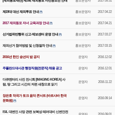
[재외동포재단] 제5회 재외동포 사진공모전 안내
홍보운영자
2017.05.31
제19대 대선 재외투표 안내
홍보운영자
2017.04.22
2017 재외동포 자녀 교육과정 안내
홍보운영자
2017.04.21
선거법위반행위 신고·제보센터 운영 안내
홍보운영자
2017.03.27
재외선거 참여방법 및 신청절차 안내
홍보운영자
2017.03.15
2016년 한인 송년의 밤 공지
운영자
2016.12.02
주폴란드대사관 행정직원(전문직) 채용 공고
운영자
2016.12.01
다큐멘터리 사진 전시회 [IMAGING KOREA] 사
운영자
2016.11.22
람, 땅 그리고 시간의 저편 새창으로 읽기
장은호 작곡가 토크 음악 콘서트 (바르샤바 한국
운영자
2016.09.14
문화원)
ISIL 대변인 사망 관련 보복성 테러대비 신변안전
운영자
2016.09.01