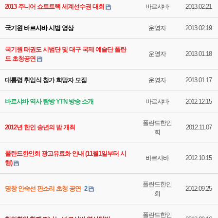
2013 주니어 쇼트트랙 세계선수권 대회
바르샤바
2013.02.21
국기원 바르샤바 시범 영상
운영자
2013.02.19
국기원 태권도 시범단 및 대구 국제 예술단 폴란
운영자
2013.01.18
드 초청공연
대통령 취임식 참가 희망자 모집
운영자
2013.01.17
바르샤바 역사 탐방 YTN 방송 소개
바르샤바
2012.12.15
폴란드한인
2012년 한인 송년의 밤 개최
2012.11.07
회
폴란드한인회 광고유료화 안내 (11월1일부터 시
바르샤바
2012.10.15
행)
폴란드한인
명창 안숙선 판소리 초청 공연
2
2012.09.25
회
폴란드한인