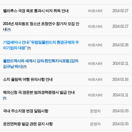
벨라루스 국경 육로 통과시 비자 취득 안내
바르샤바
2014.02.27
2014년 재외동포 청소년 초청연수 참가자 모집 안
바르샤바
2014.02.27
내
기업세미나 안내-"유럽및폴란드의 환경규제와 우
바르샤바
2014.02.26
리기업의 대응"
폴란드역사와 세계사 강의-한인회지식포럼 (강의
바르샤바
2014.02.11
김규남 박사)
소치 올림픽 여행 유의사항 안내
바르샤바
2014.01.16
해외신청 국.영문본 범죄경력증명서 발급 안내
바르샤바
2014.01.11
국내 주소지명 변경 알림사항
운영자
2014.01.03
운전면허증 발급 관련 공지 사항
운영자
2014.01.03