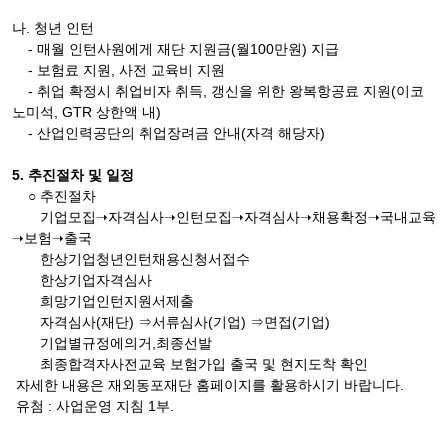
나. 청년 인턴
- 매월 인턴사원에게 재단 지원금(월100만원) 지급
- 보험료 지원, 사전 교육비 지원
- 취업 확정시 취업비자 취득, 갱신을 위한 왕복항공료 지원(이코
노미석, GTR 상한액 내)
- 산업인력공단의 취업장려금 안내(자격 해당자)
5. 추진절차 및 일정
○ 추진절차
기업모집➝자격심사➝인턴모집➝자격심사➝채용확정➝국내교육
➝보험➝출국
한상기업청년인턴채용신청서접수
한상기업자격심사
희망기업인턴지원서제출
자격심사(재단) ⇒서류심사(기업) ⇒면접(기업)
기업별규정에의거,최종선발
최종합격자사전교육 보험가입 출국 및 현지도착 확인
자세한 내용은 재외동포재단 홈페이지를 활용하시기 바랍니다.
유첨 : 사업운영 지침 1부.