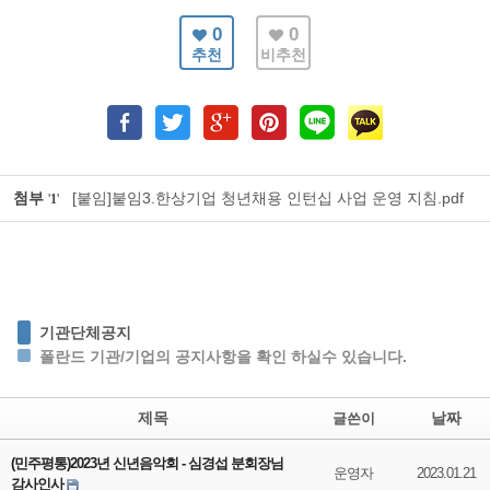
0
0
추천
비추천
첨부
[붙임]붙임3.한상기업 청년채용 인턴십 사업 운영 지침.pdf
'
1
'
기관단체공지
폴란드 기관/기업의 공지사항을 확인 하실수 있습니다.
제목
날짜
글쓴이
(민주평통)2023년 신년음악회 - 심경섭 분회장님
운영자
2023.01.21
감사인사