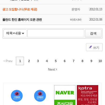
광고 모집합니다.(무료 제공)
운영자
2012.01.13
폴란드 한인 홈페이지 오픈 관련
바르샤바
2012.01.08
검색
쓰기
Prev
1
2
3
4
5
6
7
8
9
10
Next