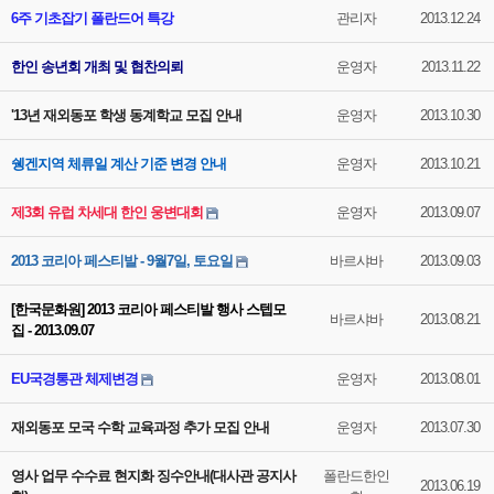
6주 기초잡기 폴란드어 특강
관리자
2013.12.24
한인 송년회 개최 및 협찬의뢰
운영자
2013.11.22
'13년 재외동포 학생 동계학교 모집 안내
운영자
2013.10.30
쉥겐지역 체류일 계산 기준 변경 안내
운영자
2013.10.21
제3회 유럽 차세대 한인 웅변대회
운영자
2013.09.07
2013 코리아 페스티발 - 9월7일, 토요일
바르샤바
2013.09.03
[한국문화원] 2013 코리아 페스티발 행사 스텝모
바르샤바
2013.08.21
집 - 2013.09.07
EU국경통관 체제변경
운영자
2013.08.01
재외동포 모국 수학 교육과정 추가 모집 안내
운영자
2013.07.30
영사 업무 수수료 현지화 징수안내(대사관 공지사
폴란드한인
2013.06.19