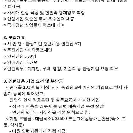
○ 한상네트워크를 활용한 국내 청년의 글로벌 역량강화 및 해외진출
기회제공
○ 차세대 한상 육성 및 한민족 경제영토 확장
○ 한상기업 맞춤형 국내 우수인력 제공
○ 국내청년 실업문제 해소에 기여
2. 모집개요
○ 사 업 명 : 한상기업 청년채용 인턴십 5기
○ 주관기관 : 재외동포재단
○ 인턴인원 : 50명
○ 인턴기간 : 6개월
○ 인턴직무 : 디자인, 무역, 행정, 기술직 등 한상기업 요청 직무
3. 인턴채용 기업 요건 및 부담금
○ 연매출 100만 불 이상, 상시 종업원 5명 이상의 기업으로 현지 사
업자 등록이 되어있고,
인턴의 현지 적응훈련 및 실무교육이 가능한 기업
- 정규직 채용을 염두에 둔 인턴 채용기업 우선 선발
- 인턴의 업무는 사무직을 기본 원칙으로 함.
○ 기업 부담금 : 매월최소US$500 또는그에상응하는현물(숙소, 교
통, 식사등)
- 매월 인턴사원에게 직접 지급