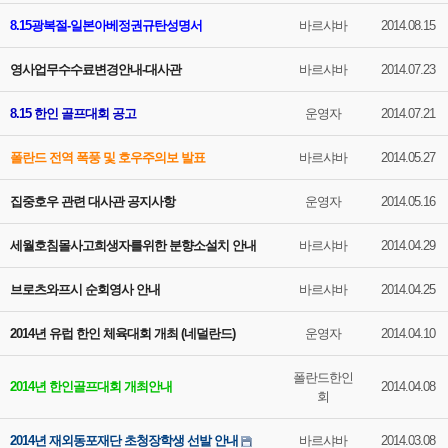
8.15광복절-일본아베정권규탄성명서
바르샤바
2014.08.15
영사업무수수료변경안내-대사관
바르샤바
2014.07.23
8.15 한인 골프대회 공고
운영자
2014.07.21
폴란드 전역 폭풍 및 호우주의보 발표
바르샤바
2014.05.27
집중호우 관련 대사관 공지사항
운영자
2014.05.16
세월호침몰사고희생자를위한 분향소설치 안내
바르샤바
2014.04.29
브로츠와프시 순회영사 안내
바르샤바
2014.04.25
2014년 유럽 한인 체육대회 개최 (네덜란드)
운영자
2014.04.10
폴란드한인
2014년 한인골프대회 개최안내
2014.04.08
회
2014년 재외동포재단 초청장학생 선발 안내
바르샤바
2014.03.08