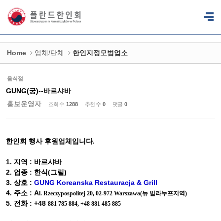
Sketchbook5, 스케치북5
Sketchbook5, 스케치북5
Home
업체/단체
한인지정모범업소
음식점
GUNG(궁)--바르샤바
홍보운영자
조회 수
1288
추천 수
0
댓글
0
한인회 행사 후원업체입니다.
1. 지역 : 바르샤바
2. 업종 : 한식(그릴)
3. 상호 :
GUNG Koreanska Restauracja & Grill
4. 주소 : A
l
. Rzeczypospolitej 20, 02-972 Warszawa
(뉴 빌라누프지역)
5. 전화 : +48
881 785 884, +48 881 485 885