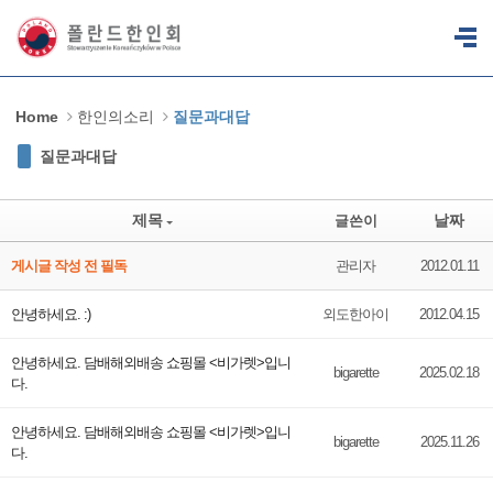
Sketchbook5, 스케치북5
Sketchbook5, 스케치북5
Home
한인의소리
질문과대답
질문과대답
제목
날짜
글쓴이
게시글 작성 전 필독
관리자
2012.01.11
안녕하세요. :)
외도한아이
2012.04.15
안녕하세요. 담배해외배송 쇼핑몰 <비가렛>입니
bigarette
2025.02.18
다.
안녕하세요. 담배해외배송 쇼핑몰 <비가렛>입니
bigarette
2025.11.26
다.