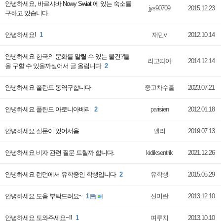
안녕하세요, 바르샤바 Nowy Swiat 에 있는 숙소를
jys90709
2015.12.23
구하고 있습니다.
안녕하세요!
1
재민v
2012.10.14
안녕하세요 한국의 문화를 알릴 수 있는 물건?들
리고따아
2014.12.14
을 구할 수 있을까싶어서 글 올립니다
2
안녕하세요 폴란드 통역구합니다
중고차수출
2023.07.21
안녕하세요 폴란드 아로니아베리
2
parisien
2012.01.18
안녕하세요 질문이 있어서욤
엘리
2019.07.13
안녕하세요 비자 관련 질문 드릴까 합니다.
kidiksentrik
2021.12.26
안녕하세요 런던에서 유학중인 학생입니다
2
유학생
2015.05.29
안녕하세요 도움 부탁드려요~
1
신미란
2013.12.10
안녕하세요 도와주세요~!!
1
며루치
2013.10.10