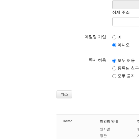
상세 주소
메일링 가입
예
아니오
쪽지 허용
모두 허용
등록된 친구
모두 금지
취소
Home
한인회 안내
인사말
정관