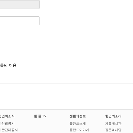
들만 허용
한인회소식
한.폴 TV
생활과정보
한인의소리
한인회공지
폴란드소개
자유게시판
기관단체공지
폴란드이야기
질문과대답