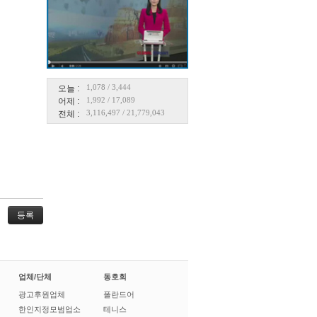
1,078
/
3,444
오늘 :
1,992
/
17,089
어제 :
3,116,497
/
21,779,043
전체 :
업체/단체
동호회
광고후원업체
폴란드어
한인지정모범업소
테니스