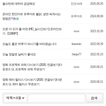
올슈틴에 대하여 궁금해요
진또브레
2025.08.20
온라인 한인마트 유루마트 불닭, 냉면 싸게사는
유루마트
2024.08.09
방법은?
오픈 더 도어 풀 버전 (HD_실시간보기) 온라인보
xxxx
2023.10.28
기 【1080P】
오늘도 좋은 하루가 되시기를 바라겠습니다
leaveoio
2022.08.29
오늘 정말로 날씨가 좋네요
hrixjw77
2022.05.23
영화 프로젝트 파워 다시보기 (2020, 연결보기)다
xxxx
2020.08.21
운로드 LL 프로젝트 파워 무료보기
영화 워터 릴리스 다시보기 (2020, 연결보기)다운
xxxx
2020.08.21
로드 LL 워터 릴리스 무료보기
검색