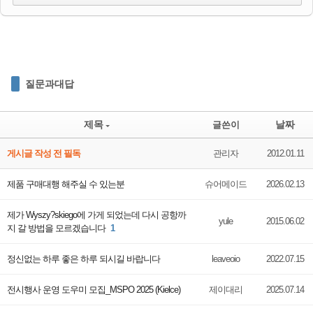
질문과대답
제목
날짜
글쓴이
게시글 작성 전 필독
관리자
2012.01.11
제품 구매대행 해주실 수 있는분
슈어메이드
2026.02.13
제가 Wyszy?skiego에 가게 되었는데 다시 공항까
yule
2015.06.02
지 갈 방법을 모르겠습니다
1
정신없는 하루 좋은 하루 되시길 바랍니다
leaveoio
2022.07.15
전시행사 운영 도우미 모집_MSPO 2025 (Kielce)
제이대리
2025.07.14