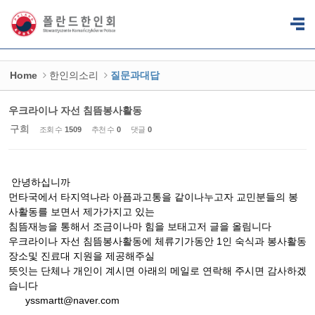
Sketchbook5, 스케치북5
Sketchbook5, 스케치북5
Home
한인의소리
질문과대답
우크라이나 자선 침뜸봉사활동
구희
조회 수
1509
추천 수
0
댓글
0
안녕하십니까
먼타국에서 타지역나라 아픔과고통을 같이나누고자 교민분들의 봉
사활동를 보면서 제가가지고 있는
침뜸재능을 통해서 조금이나마 힘을 보태고저 글을 올림니다
우크라이나 자선 침뜸봉사활동에 체류기가동안 1인 숙식과 봉사활동
장소및 진료대 지원을 제공해주실
뜻잇는 단체나 개인이 계시면 아래의 메일로 연락해 주시면 감사하겠
습니다
yssmartt@naver.com