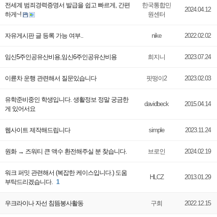
전세계 범죄경력증명서 발급을 쉽고 빠르게, 간편
한국통합민
2024.04.12
하게~!
원센터
자유게시판 글 등록 가능 여부..
nike
2022.02.02
임­신5주인공유­산비용,임­신6주인공유­산비용
희지니
2023.07.24
이륜차 운행 관련해서 질문있습니다
핏떵이2
2023.02.03
유학준비중인 학생입니다. 생활정보 정말 궁금한
davidbeck
2015.04.14
게 있어서요
웹사이트 제작해드립니다
simple
2023.11.24
원화 → 즈워티 큰 액수 환전해주실 분 찾습니다.
브로인
2024.02.19
워크 퍼밋 관련해서 (복잡한 케이스입니다.) 도움
HLCZ
2013.01.29
부탁드리겠습니다.
1
우크라이나 자선 침뜸봉사활동
구희
2022.12.15