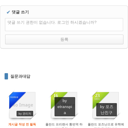
✔
댓글 쓰기
댓글 쓰기 권한이 없습니다. 로그인 하시겠습니까?
질문과대답
16
23
notice
OCT
DEC
by
No Image
No Image
No Image
etranspi
by 포즈
14222
1546
3511
a
난친구
by 관리자
게시글 작성 전 필독
폴란드 프리랜서 통번역 하
폴란드 포즈난으로 유학예