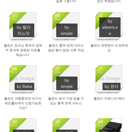
실분 구합니다
정인 학생입니다.
13
08
31
AUG
MAR
DEC
by
No Image
No Image
No Image
by 할라
by
aileenLe
3011
1441
5778
피뇨맛
simple
e
폴란드 포즈난 축제의 경제
폴란드 통역 번역 서비스
폴란드 유학준비 도와주세
적 효과에 관련된 자료를
일반 행사 법정 서류 작성
요
찾습니다.
08
27
25
NOV
MAR
SEP
No Image
No Image
No Image
by
1946
1718
3900
by Baba
simple
by 영아
폴란드 여행중인데 여기서
폴란드 에서 가장 믿을 수
폴란드 아로니아 베리
워킹홀리데이 신청가능한
있는 통역 번역 서비스
가요?
14
18
04
AUG
AUG
DEC
No Image
No Image