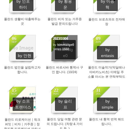
by 인포
by 황용
by 이종
1428
6188
1709
하이
운
혁
폴란드 생활비 대출해주는
폴란드 비자 또는 거주증
폴란드 브로츠와프 전자매
곳
발급 문의드립니다
장
06
04
09
2023/10/04
SEP
OCT
JUN
by
by
kimmulge0
No Image
No Image
No Image
kimmulg
by
2181
Views
1550
2722
by 안현
e0
entasis
폴란드 법인을 설립하고자
폴란드 바르샤바 통역사 구
폴란드 미술작가(막달레나
합니다.
인 합니다. (10/24)
아바카노비츠) 이메일 주
소를 아시는 분 연락부탁드
립니다.
15
22
31
NOV
AUG
JUL
No Image
No Image
by 소프
by 슬리
by
1247
2068
1575
트랜더스
프
simple
폴란드 당일 여행 관련 문
폴란드 내 통역 번역 해드
폴란드 리로케이션｜워크
의 드립니다. (차량 & 가이
립니다.
퍼밋｜비자｜거주증｜정
드 등..)
착지원 리로케이션 파트너