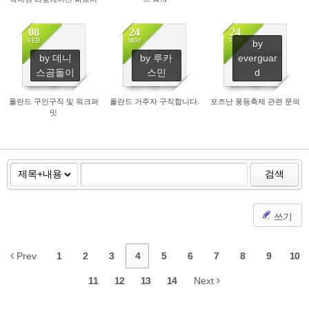
(사) 모집
08
24
24
FEB
MAY
FEB
by
No Image
No Image
No Image
by 데니
by 루카
everguar
5803
1594
31072
스곰돌이
스민
d
폴란드 구인구직 및 워크퍼
폴란드 거주자 구직합니다.
포즈난 풍등축제 관련 문의
밋
검색
쓰기
Prev
1
2
3
4
5
6
7
8
9
10
11
12
13
14
Next