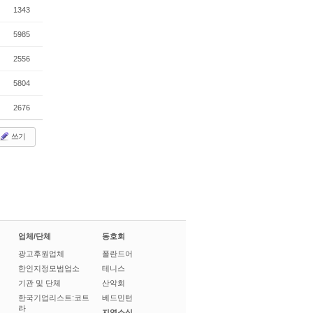
1343
5985
2556
5804
2676
쓰기
업체/단체
동호회
광고후원업체
폴란드어
한인지정모범업소
테니스
기관 및 단체
산악회
한국기업리스트:코트
베드민턴
라
지역소식