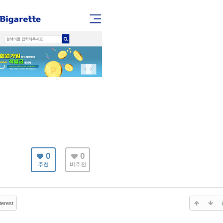
0
0
추천
비추천
terest