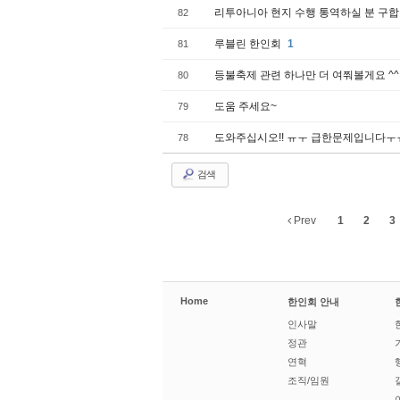
리투아니아 현지 수행 통역하실 분 구합니다 (
82
루블린 한인회
1
81
등불축제 관련 하나만 더 여쭤볼게요 ^^
80
도움 주세요~
79
도와주십시오!! ㅠㅜ 급한문제입니다ㅜ
78
검색
Prev
1
2
3
Home
한인회 안내
인사말
정관
연혁
조직/임원