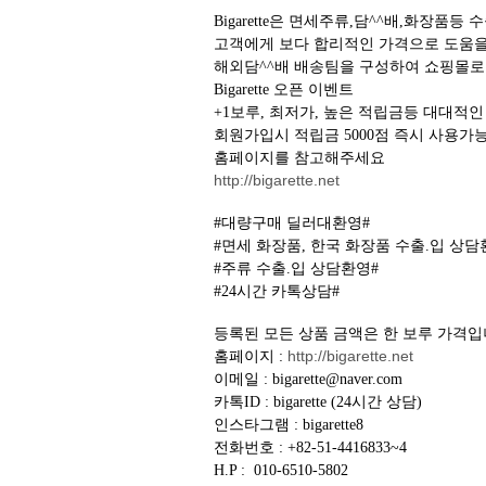
Bigarette은 면세주류,담^^배,화장
고객에게 보다 합리적인 가격으로 도움
해외담^^배 배송팀을 구성하여 쇼핑몰
Bigarette 오픈 이벤트
+1보루, 최저가, 높은 적립금등 대대적
회원가입시 적립금 5000점 즉시 사용가
홈페이지를 참고해주세요
http://bigarette.net
#대량구매 딜러대환영#
#면세 화장품, 한국 화장품 수출.입 상담
#주류 수출.입 상담환영#
#24시간 카톡상담#
등록된 모든 상품 금액은 한 보루 가격입
http://bigarette.net
홈페이지 :
이메일 : bigarette@naver.com
카톡ID : bigarette (24시간 상담)
인스타그램 : bigarette8
전화번호 : +82-51-4416833~4
H.P : 010-6510-5802