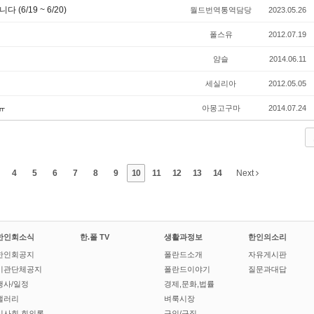
6/19 ~ 6/20)
월드번역통역담당
2023.05.26
폴스유
2012.07.19
얌슬
2014.06.11
세실리아
2012.05.05
ㅠ
아몽고구마
2014.07.24
4
5
6
7
8
9
10
11
12
13
14
Next
한인회소식
한.폴 TV
생활과정보
한인의소리
한인회공지
폴란드소개
자유게시판
기관단체공지
폴란드이야기
질문과대답
행사/일정
경제,문화,법률
갤러리
벼룩시장
이사회 회의록
구인/구직