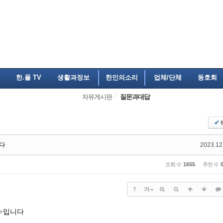
한.폴 TV
생활과정보
한인의소리
업체/단체
동호회
자유게시판
질문과대답
✔
니다
2023.12
조회 수
1655
추천 수
?
가
E>입니다