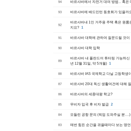
바르샤바에서 자전거 대여 방법... 혹은 대여 
94
바르샤바에 배드민턴 동호회가 있을까
93
바르샤바내 1인 거주용 주택 혹은 원룸
92
지요?
1
바르샤바 대학에 관하여 질문드릴 것이
91
바르샤바 대학 입학
90
바르샤바 내 폴란드어 튜터링 가능하신 분 추
89
년 12월 31일, 약 5개월)
1
바르샤바 IAS 국제학교 다닐 고등학생이
88
바르샤바 20대 독신 생활여건에 대해 
87
바르사바의 세종대왕 학교?
86
무비자 입국 후 비자 발급
2
85
모들린 공항 문의 (픽업 도와주실 분.....)
84
매번 힘든 순간을 겪을때마다 보는 명언
83