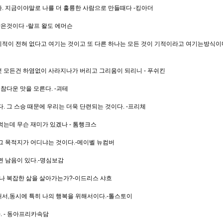
. 지금이야말로 나를 더 훌륭한 사람으로 만들때다 -킹아더
잡은것이다 -랄프 왈도 에머슨
 기적이 전혀 없다고 여기는 것이고 또 다른 하나는 모든 것이 기적이라고 여기는방식이다.
 모든건 하염없이 사라지나가 버리고 그리움이 되리니 - 푸쉬킨
참다운 맛을 모른다. -괴테
. 그 스승 때문에 우리는 더욱 단련되는 것이다. -프리체
먹는데 무슨 재미가 있겠나 - 톰행크스
그 목적지가 어디냐는 것이다.-메이벨 뉴컴버
면 남음이 있다.-명심보감
마나 복잡한 삶을 살아가는가?-이드리스 샤흐
위해서,동시에 특히 나의 행복을 위해서이다.-톨스토이
. - 동아프리카속담