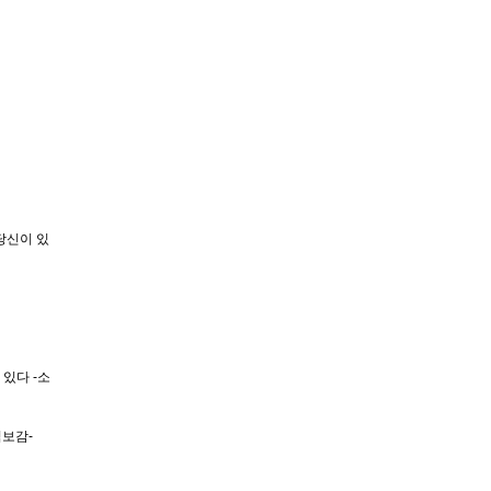
당신이 있
있다 -소
심보감-