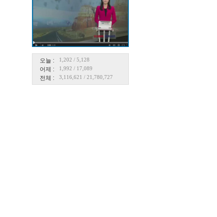
1,202
/
5,128
오늘 :
1,992
/
17,089
어제 :
3,116,621
/
21,780,727
전체 :