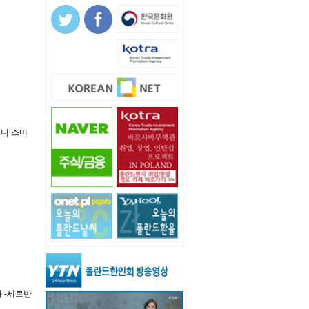
드니 스미
 -세르반