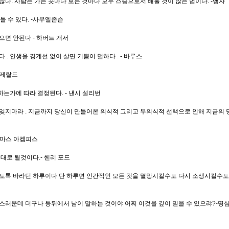
많다. 사람은 가는 곳마다 보는 것마다 모두 스승으로서 배울 것이 많은 법이다. -맹자
돌 수 있다. -사무엘존슨
으면 안된다 - 하버트 개서
 . 인생을 경계선 없이 살면 기쁨이 덜하다 . - 바루스
핏제랄드
는가에 따라 결정된다. - 낸시 설리번
 잊지마라 . 지금까지 당신이 만들어온 의식적 그리고 무의식적 선택으로 인해 지금의 
토마스 아켐피스
대로 될것이다.- 헨리 포드
그토록 바라던 하루이다 단 하루면 인간적인 모든 것을 멸망시킬수도 다시 소생시킬수도 
스러운데 더구나 등뒤에서 남이 말하는 것이야 어찌 이것을 깊이 믿을 수 있으랴?-명