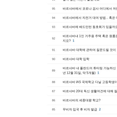
바르샤바에서 코로나 검사 어디에서 저
95
바르샤바에서 자전거 대여 방법... 혹은 대여 
94
바르샤바에 배드민턴 동호회가 있을까
93
바르샤바내 1인 거주용 주택 혹은 원룸
92
지요?
1
바르샤바 대학에 관하여 질문드릴 것이
91
바르샤바 대학 입학
90
바르샤바 내 폴란드어 튜터링 가능하신 분 추
89
년 12월 31일, 약 5개월)
1
바르샤바 IAS 국제학교 다닐 고등학생이
88
바르샤바 20대 독신 생활여건에 대해 
87
바르사바의 세종대왕 학교?
86
무비자 입국 후 비자 발급
2
85