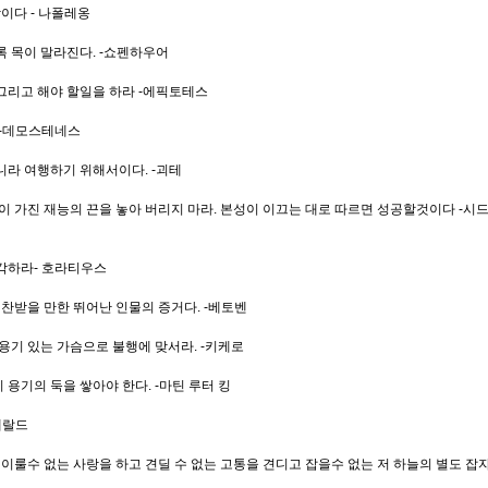
이다 - 나폴레옹
록 목이 말라진다. -쇼펜하우어
그리고 해야 할일을 하라 -에픽토테스
 -데모스테네스
니라 여행하기 위해서이다. -괴테
이 가진 재능의 끈을 놓아 버리지 마라. 본성이 이끄는 대로 따르면 성공할것이다 -시
각하라- 호라티우스
칭찬받을 만한 뛰어난 인물의 증거다. -베토벤
용기 있는 가슴으로 불행에 맞서라. -키케로
용기의 둑을 쌓아야 한다. -마틴 루터 킹
제랄드
 이룰수 없는 사랑을 하고 견딜 수 없는 고통을 견디고 잡을수 없는 저 하늘의 별도 잡자