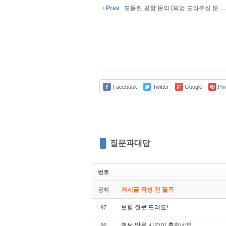
Prev
모들린 공항 문의 (픽업 도와주실 분.....
Facebook
Twitter
Google
Pin
질문과대답
번호
게시글 작성 전 필독
공지
보험 질문 드려요!
97
벌써 많은 시간이 흘렀네요
96