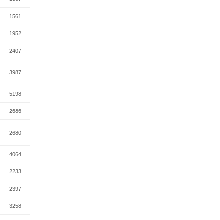
1561
1952
2407
3987
5198
2686
2680
4064
2233
2397
3258