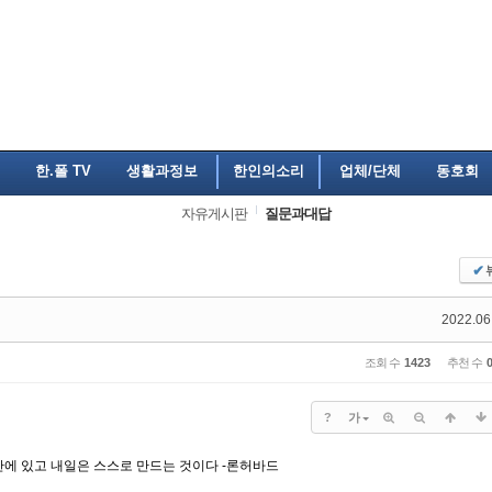
한.폴 TV
생활과정보
한인의소리
업체/단체
동호회
자유게시판
질문과대답
✔
2022.06
조회 수
1423
추천 수
?
가
 안에 있고 내일은 스스로 만드는 것이다 -론허바드