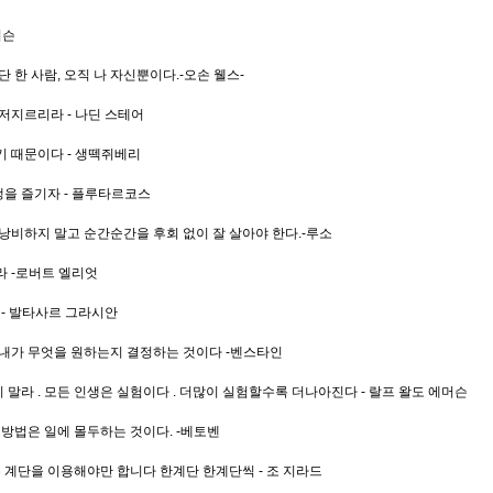
머슨
 한 사람, 오직 나 자신뿐이다.-오손 웰스-
저지르리라 - 나딘 스테어
기 때문이다 - 생떽쥐베리
생을 즐기자 - 플루타르코스
낭비하지 말고 순간순간을 후회 없이 잘 살아야 한다.-루소
라 -로버트 엘리엇
 - 발타사르 그라시안
 내가 무엇을 원하는지 결정하는 것이다 -벤스타인
말라 . 모든 인생은 실험이다 . 더많이 실험할수록 더나아진다 - 랄프 왈도 에머슨
 방법은 일에 몰두하는 것이다. -베토벤
계단을 이용해야만 합니다 한계단 한계단씩 - 조 지라드