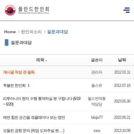
Sketchbook5, 스케치북5
Sketchbook5, 스케치북5
Home
한인의소리
질문과대답
질문과대답
제목
날짜
글쓴이
게시글 작성 전 필독
관리자
2012.01.11
루블린 한인회
1
폴스유
2012.07.19
리투아니아 현지 수행 통역하실 분 구합니다 (6/19
월드번역통
2023.05.26
~ 6/20)
역담당
매번 힘든 순간을 겪을때마다 보는 명언
hrixjw77
2022.06.21
모들린 공항 문의 (픽업 도와주실 분.....)
rosa
2013.10.09