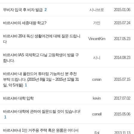
무비자 입국 후 비자 발급
2
시나브로
2015.01.06
바르사바의 세종대왕 학교?
가인
2015.07.24
바르샤바 20대 독신 생활여건에 대해 질문 드립니
VincentKim
2017.05.23
다
바르샤바 IAS 국제학교 다닐 고등학생이 방을 구
시니
2014.08.23
합니다.
바르샤바 내 폴란드어 튜터링 가능하신 분 추천
부탁 드립니다. (2015년 8월 1일 ~ 2015년 12월 31
conan
2015.07.15
일, 약 5개월)
1
바르샤바 대학 입학
kevin
2017.07.02
바르샤바 대학에 관하여 질문드릴 것이 있습니다!
cornell
2015.05.06
1
바르샤바내 1인 거주용 주택 혹은 원룸은 어디서
Fol
2013.11.13