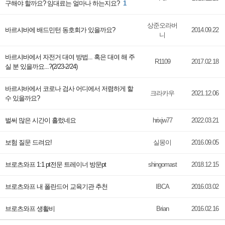
구해야 할까요? 임대료는 얼마나 하는지요?
1
상준오라버
바르샤바에 배드민턴 동호회가 있을까요?
2014.09.22
니
바르샤바에서 자전거 대여 방법... 혹은 대여 해 주
R1109
2017.02.18
실 분 있을까요...?(2/23-2/24)
바르샤바에서 코로나 검사 어디에서 저렴하게 할
크라카우
2021.12.06
수 있을까요?
벌써 많은 시간이 흘렀네요
hrixjw77
2022.03.21
보험 질문 드려요!
실몽이
2016.09.05
브로츠와프 1:1 pt전문 트레이너 방문pt
shingomast
2018.12.15
브로츠와프 내 폴란드어 교육기관 추천
IBCA
2016.03.02
브로츠와프 생활비
Brian
2016.02.16