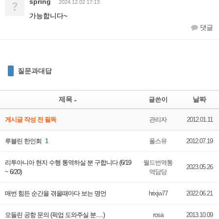
spring
?
2024.12.02 17:13
가능합니다~
댓글
질문과대답
제목
날짜
글쓴이
게시글 작성 전 필독
관리자
2012.01.11
루블린 한인회
1
폴스유
2012.07.19
리투아니아 현지 수행 통역하실 분 구합니다 (6/19
월드번역통
2023.05.26
~ 6/20)
역담당
매번 힘든 순간을 겪을때마다 보는 명언
hrixjw77
2022.06.21
모들린 공항 문의 (픽업 도와주실 분.....)
rosa
2013.10.09