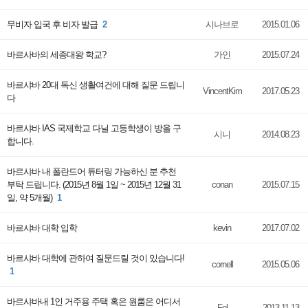
무비자 입국 후 비자 발급
2
시나브로
2015.01.06
바르사바의 세종대왕 학교?
가인
2015.07.24
바르샤바 20대 독신 생활여건에 대해 질문 드립니
VincentKim
2017.05.23
다
바르샤바 IAS 국제학교 다닐 고등학생이 방을 구
시니
2014.08.23
합니다.
바르샤바 내 폴란드어 튜터링 가능하신 분 추천
부탁 드립니다. (2015년 8월 1일 ~ 2015년 12월 31
conan
2015.07.15
일, 약 5개월)
1
바르샤바 대학 입학
kevin
2017.07.02
바르샤바 대학에 관하여 질문드릴 것이 있습니다!
cornell
2015.05.06
1
바르샤바내 1인 거주용 주택 혹은 원룸은 어디서
Fol
2013.11.13