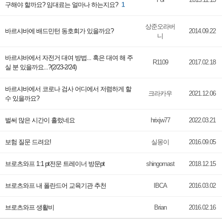
구해야 할까요? 임대료는 얼마나 하는지요?
1
상준오라버
바르샤바에 배드민턴 동호회가 있을까요?
2014.09.22
니
바르샤바에서 자전거 대여 방법... 혹은 대여 해 주
R1109
2017.02.18
실 분 있을까요...?(2/23-2/24)
바르샤바에서 코로나 검사 어디에서 저렴하게 할
크라카우
2021.12.06
수 있을까요?
벌써 많은 시간이 흘렀네요
hrixjw77
2022.03.21
보험 질문 드려요!
실몽이
2016.09.05
브로츠와프 1:1 pt전문 트레이너 방문pt
shingomast
2018.12.15
브로츠와프 내 폴란드어 교육기관 추천
IBCA
2016.03.02
브로츠와프 생활비
Brian
2016.02.16