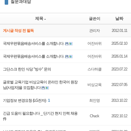
질문과대답
제목
날짜
글쓴이
게시글 작성 전 필독
관리자
2012.01.11
국제우편묶음배송서비스를 소개합니다.
어진바위
2025.02.10
국제우편묶음배송서비스를 소개합니다.
어진바위
2026.01.14
그단스크 한인 식당 "빙수" 문의
스다하클
2023.07.22
글로벌 교육기업 비상교육이 온라인 한국어 원장
비상교육
2022.07.05
님(사업자)을 모집합니다
기업정보 변경요청 (LG전자)
1
최인영
2013.10.22
긴급 도움이 필요합니다 _ 단기간 현지 인력 채용
Chuck
2022.10.12
件