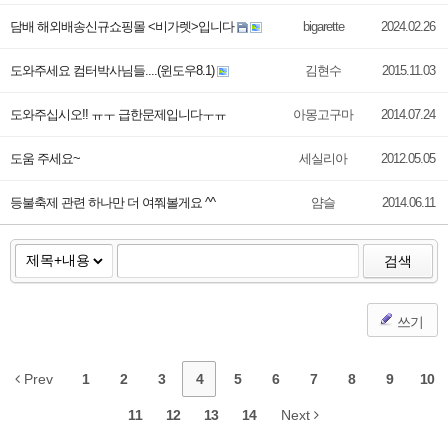
담배 해외배송신규쇼핑몰 <비가렛>입니다
bigarette
2024.02.26
도와주세요 컴터박사님들....(윈도우8.1)
김현수
2015.11.03
도와주십시오!! ㅠㅜ 급한문제입니다ㅜㅠ
아몽고구마
2014.07.24
도움 주세요~
세실리아
2012.05.05
등불축제 관련 하나만 더 여쭤볼게요 ^^
얌슬
2014.06.11
검색
쓰기
Prev
1
2
3
4
5
6
7
8
9
10
11
12
13
14
Next