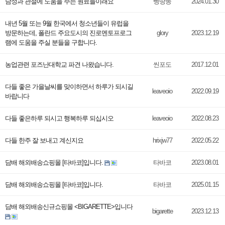
남성과 관절에 도움을 주는 원료들이래요
삥땅똥
2024.01.30
내년 5월 또는 9월 한국에서 청소년들이 유럽을
방문하는데, 폴란드 주요도시의 진로멘토프로그
glory
2023.12.19
램에 도움을 주실 분들을 구합니다.
농업관련 포즈난대학교 파견 나왔습니다.
씬포도
2017.12.01
다들 좋은 가을날씨를 맞이하면서 하루가 되시길
leaveoio
2022.09.19
바랍니다
다들 좋은하루 되시고 행복하루 되십시오
leaveoio
2022.08.23
다들 한주 잘 보내고 계신지요
hrixjw77
2022.05.22
담배 해외배송쇼핑몰 [타바코]입니다.
타바코
2023.08.01
담배 해외배송쇼핑몰 [타바코]입니다.
타바코
2025.01.15
담배 해외배송신규쇼핑몰 <BIGARETTE>입니다
bigarette
2023.12.13