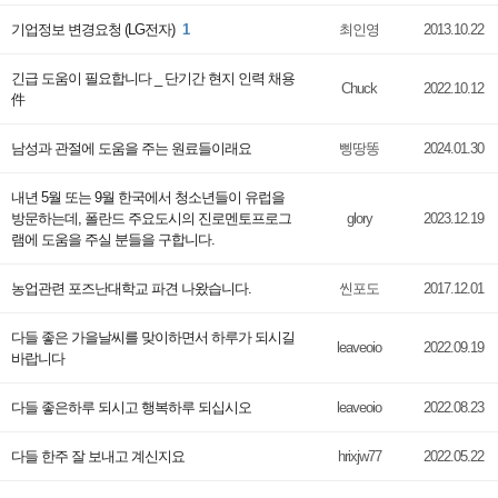
기업정보 변경요청 (LG전자)
1
최인영
2013.10.22
긴급 도움이 필요합니다 _ 단기간 현지 인력 채용
Chuck
2022.10.12
件
남성과 관절에 도움을 주는 원료들이래요
삥땅똥
2024.01.30
내년 5월 또는 9월 한국에서 청소년들이 유럽을
방문하는데, 폴란드 주요도시의 진로멘토프로그
glory
2023.12.19
램에 도움을 주실 분들을 구합니다.
농업관련 포즈난대학교 파견 나왔습니다.
씬포도
2017.12.01
다들 좋은 가을날씨를 맞이하면서 하루가 되시길
leaveoio
2022.09.19
바랍니다
다들 좋은하루 되시고 행복하루 되십시오
leaveoio
2022.08.23
다들 한주 잘 보내고 계신지요
hrixjw77
2022.05.22