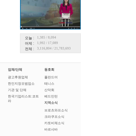
1,385
/
8,094
오늘 :
1,992
/
17,089
어제 :
3,116,804
/
21,783,693
전체 :
업체/단체
동호회
광고후원업체
폴란드어
한인지정모범업소
테니스
기관 및 단체
산악회
한국기업리스트:코트
베드민턴
라
지역소식
브로츠와프소식
크라쿠프소식
카토비체소식
바르샤바