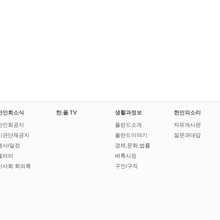
한인회소식
한.폴 TV
생활과정보
한인의소리
한인회공지
폴란드소개
자유게시판
기관단체공지
폴란드이야기
질문과대답
행사/일정
경제,문화,법률
갤러리
벼룩시장
이사회 회의록
구인/구직