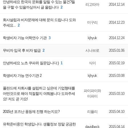
안녕하세요 한국의 문화를 알릴 수 있는 물건?들
리고따아
2014.12.14
을 구할 수 있을까싶어서 글 올립니다
2
회사설립과 비자문제에 대해 문의 드립니다 도와
미구리
2014.12.23
주세요...
2
학생비자 가능 어학연수 기관
3
kjhyuk
2014.12.24
무비자 입국 후 비자 발급
2
시나브로
2015.01.06
안녕하세요 노츠 쿠파위 질문입니다:)
1
식이
2015.02.19
학생비자 가능 연수기관 2
kjhyuk
2015.03.08
폴란드에 자회사를 설립하고 싶은데 기업형태를
파이파이와
어떤것으로 해야 적절할지 여쭤봅니다 도와주세
2015.03.10
이파이
요! 저도 곧 가요!
2015년 포즈난 풍등제 진행 하는지요?
리플리
2015.04.10
유학준비중인 학생입니다. 생활정보 정말 궁금한
davidbeck
2015.04.14