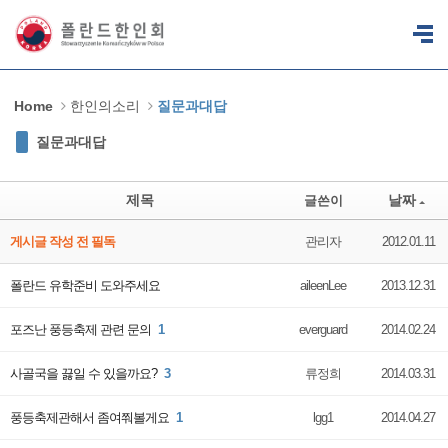
Sketchbook5, 스케치북5
Sketchbook5, 스케치북5
Home
한인의소리
질문과대답
질문과대답
제목
날짜
글쓴이
게시글 작성 전 필독
관리자
2012.01.11
폴란드 유학준비 도와주세요
aileenLee
2013.12.31
포즈난 풍등축제 관련 문의
1
everguard
2014.02.24
사골국을 끓일 수 있을까요?
3
류정희
2014.03.31
풍등축제관해서 좀여쭤볼게요
1
lgg1
2014.04.27