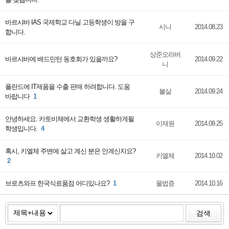
바르샤바 IAS 국제학교 다닐 고등학생이 방을 구
시니
2014.08.23
합니다.
상준오라버
바르샤바에 배드민턴 동호회가 있을까요?
2014.09.22
니
폴란드에 IT제품을 수출 판매 하려합니다. 도움
불살
2014.09.24
바랍니다
1
안녕하세요. 카토비체에서 교환학생 생활하게될
이재원
2014.09.25
학생입니다.
4
혹시, 키엘체 주변에 살고 계신 분은 안계신지요?
키엘체
2014.10.02
2
브로츠와프 한국식료품점 어디있나요?
1
물법증
2014.10.16
검색