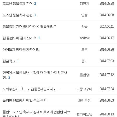
포즈난 등불축제 관련
2
김민지
2014.05.20
포즈난 등불축제 관련
1
얌슬
2014.06.08
등불축제 관련 하나만 더 여쭤볼게요 ^^
얌슬
2014.06.11
한.폴란드어 한식 요리책
1
andrew
2014.06.17
아이들과 엄마 비자관련요.
오후
2014.06.26
한글학교
1
용이
2014.07.03
한국에서 물품 보내는 것에 대한 몇가지 의문사
물법증
2014.07.12
항.
2
도와주십시오!! ㅠㅜ 급한문제입니다ㅜㅠ
아몽고구마
2014.07.24
폴리안 렌트카의 메일 주소 문의
오리온정
2014.08.03
폴란드 포즈난 축제의 경제적 효과에 관련된 자료
할라피뇨맛
2014.08.13
를 찾습니다.