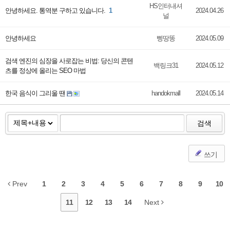
HS인터내셔
안녕하세요. 통역분 구하고 있습니다.
1
2024.04.26
널
안녕하세요
삥땅똥
2024.05.09
검색 엔진의 심장을 사로잡는 비법: 당신의 콘텐
백링크31
2024.05.12
츠를 정상에 올리는 SEO 마법
한국 음식이 그리울 땐
handokmall
2024.05.14
검색
쓰기
Prev
1
2
3
4
5
6
7
8
9
10
11
12
13
14
Next