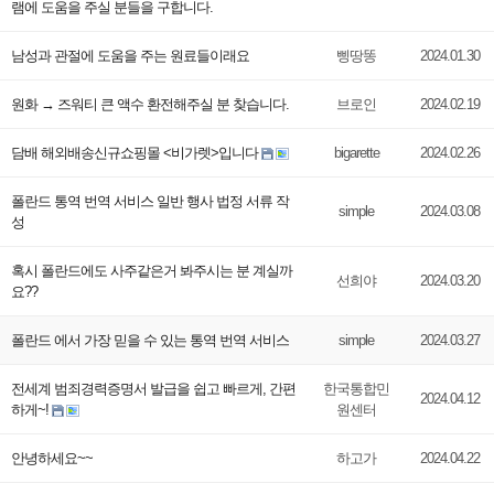
램에 도움을 주실 분들을 구합니다.
남성과 관절에 도움을 주는 원료들이래요
삥땅똥
2024.01.30
원화 → 즈워티 큰 액수 환전해주실 분 찾습니다.
브로인
2024.02.19
담배 해외배송신규쇼핑몰 <비가렛>입니다
bigarette
2024.02.26
폴란드 통역 번역 서비스 일반 행사 법정 서류 작
simple
2024.03.08
성
혹시 폴란드에도 사주같은거 봐주시는 분 계실까
선희야
2024.03.20
요??
폴란드 에서 가장 믿을 수 있는 통역 번역 서비스
simple
2024.03.27
전세계 범죄경력증명서 발급을 쉽고 빠르게, 간편
한국통합민
2024.04.12
하게~!
원센터
안녕하세요~~
하고가
2024.04.22