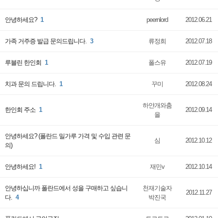
안녕하세요?
1
peernlord
2012.06.21
가족 거주증 발급 문의드립니다.
3
류정희
2012.07.18
루블린 한인회
1
폴스유
2012.07.19
치과 문의 드립니다.
1
꾸미
2012.08.24
하얀개와춤
한인회 주소
1
2012.09.14
을
안녕하세요? (폴란드 밀가루 가격 및 수입 관련 문
심
2012.10.12
의)
안녕하세요!
1
재민v
2012.10.14
안녕하십니까 폴란드에서 성을 구매하고 싶습니
천재기술자
2012.11.27
다.
4
박진국