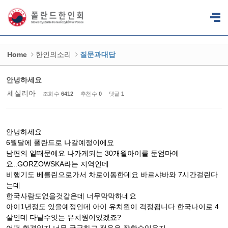
Sketchbook5, 스케치북5
Sketchbook5, 스케치북5
Home
한인의소리
질문과대답
안녕하세요
세실리아
조회 수
6412
추천 수
0
댓글
1
안녕하세요
6월달에 폴란드로 나갈예정이에요
남편의 일때문에요 나가게되는 30개월아이를 둔엄마에
요..GORZOWSKA라는 지역인데
비행기도 베를린으로가서 차로이동한데요 바르샤바와 7시간걸린다
는데
한국사람도없을것같은데 너무막막하네요
아이1년정도 있을예정인데 아이 유치원이 걱정됩니다 한국나이로 4
살인데 다닐수잇는 유치원이있겠죠?