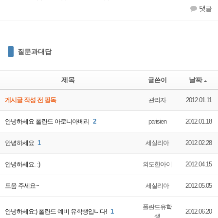
댓글
질문과대답
제목
날짜
글쓴이
게시글 작성 전 필독
관리자
2012.01.11
안녕하세요 폴란드 아로니아베리
2
parisien
2012.01.18
안녕하세요
1
세실리아
2012.02.28
안녕하세요. :)
외도한아이
2012.04.15
도움 주세요~
세실리아
2012.05.05
폴란드유학
안녕하세요:) 폴란드 예비 유학생입니다!
1
2012.06.20
생