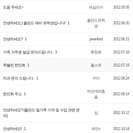
도움 주세요~
세실리아
2012.05.05
폴란드유학
안녕하세요:) 폴란드 예비 유학생입니다!
1
2012.06.20
생
안녕하세요?
1
peernlord
2012.06.21
가족 거주증 발급 문의드립니다.
3
류정희
2012.07.18
루블린 한인회
1
폴스유
2012.07.19
치과 문의 드립니다.
1
꾸미
2012.08.24
하얀개와춤
한인회 주소
1
2012.09.14
을
안녕하세요? (폴란드 밀가루 가격 및 수입 관련 문
심
2012.10.12
의)
안녕하세요!
1
재민v
2012.10.14