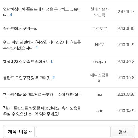
안녕하십니까 폴란드에서 성을 구매하고 싶습니
천재기술자
2012.11.27
다.
4
박진국
폴란드에서 구인구직
토로토로
2013.01.10
워크 퍼밋 관련해서 (복잡한 케이스입니다.) 도움
HLCZ
2013.01.29
부탁드리겠습니다.
1
학생비자 질문좀 드릴께요!!!
1
qwoijcm
2013.02.02
데니스곰돌
폴란드 구인구직 및 워크퍼밋
2
2013.02.08
이
학사과정을 폴란드어로 공부하는 것에 대한 질문
inu
2013.03.28
7월에 폴란드를 방문할 예정인데요, 혹시 도움을
aera
2013.04.09
주실 수 있으신 분.. 꼭 읽어주세요!
검색