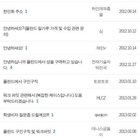
하얀개와춤
한인회 주소
1
2012.09.14
을
안녕하세요? (폴란드 밀가루 가격 및 수입 관련 문
심
2012.10.12
의)
안녕하세요!
1
재민v
2012.10.14
안녕하십니까 폴란드에서 성을 구매하고 싶습니
천재기술자
2012.11.27
다.
4
박진국
폴란드에서 구인구직
토로토로
2013.01.10
워크 퍼밋 관련해서 (복잡한 케이스입니다.) 도움
HLCZ
2013.01.29
부탁드리겠습니다.
1
학생비자 질문좀 드릴께요!!!
1
qwoijcm
2013.02.02
데니스곰돌
폴란드 구인구직 및 워크퍼밋
2
2013.02.08
이