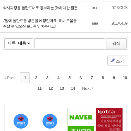
학사과정을 폴란드어로 공부하는 것에 대한 질문
inu
2013.03.28
7월에 폴란드를 방문할 예정인데요, 혹시 도움을
aera
2013.04.09
주실 수 있으신 분.. 꼭 읽어주세요!
검색
쓰기
Prev
1
2
3
4
5
6
7
8
9
10
11
12
13
14
Next