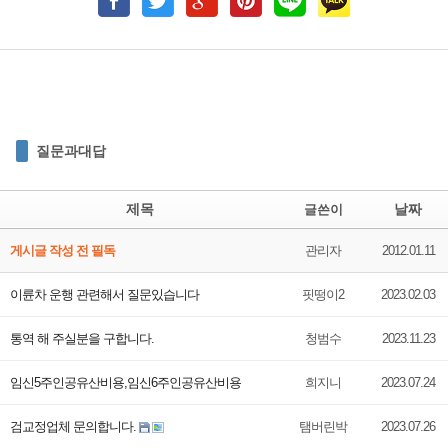
질문과대답
제목
날짜
글쓴이
게시글 작성 전 필독
관리자
2012.01.11
이륜차 운행 관련해서 질문있습니다
핏떵이2
2023.02.03
통역 해 주실분을 구합니다.
청범수
2023.11.23
임­신5주인공유­산비용,임­신6주인공유­산비용
희지니
2023.07.24
검교정업체 문의합니다.
탬버린박
2023.07.26