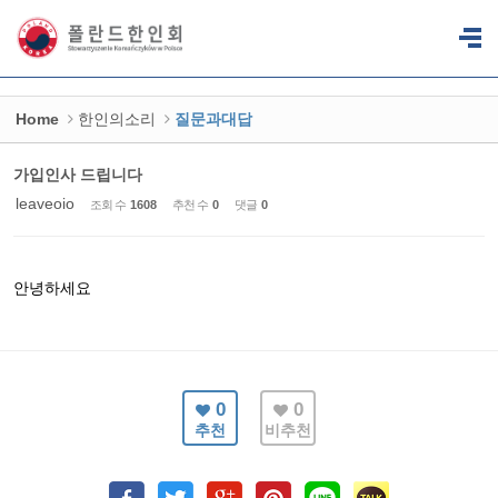
Sketchbook5, 스케치북5
Sketchbook5, 스케치북5
Home
한인의소리
질문과대답
가입인사 드립니다
leaveoio
조회 수
1608
추천 수
0
댓글
0
안녕하세요
0
0
추천
비추천