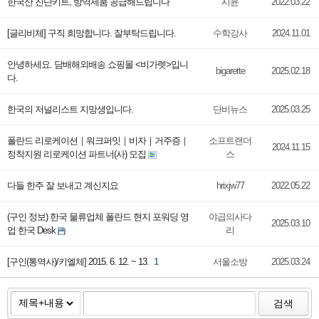
한국산 진단키트, 방역제품 공급해드립니다
시윤
2022.03.22
[글리비체] 구직 희망합니다. 잘부탁드립니다.
수학강사
2024.11.01
안녕하세요. 담배해외배송 쇼핑몰 <비가렛>입니
bigarette
2025.02.18
다.
한국의 저널리스트 지망생입니다.
단비뉴스
2025.03.25
폴란드 리로케이션｜워크퍼밋｜비자｜거주증｜
소프트랜더
2024.11.15
정착지원 리로케이션 파트너(사) 모집
스
다들 한주 잘 보내고 계신지요
hrixjw77
2022.05.22
(구인 정보) 한국 물류업체 폴란드 현지 포워딩 영
야곱의사다
2025.03.10
업 한국 Desk
리
[구인(통역사)/키엘체] 2015. 6. 12. ~ 13.
1
서울소방
2025.03.24
검색