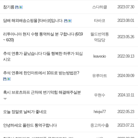
참기름
스다하클
2023.07.30
담배 해외배송쇼핑몰 [타바코]입니다.
타바코
2023.08.01
리투아니아 현지 수행 통역하실 분 구합니다 (6/19
월드번역통
2023.05.26
~ 6/20)
역담당
추석 연휴가 끝났습니다 다들 행복한 하루가 되십
leaveoio
2022.09.13
시오
추석 연휴에 한인마트에서 10프로 받는방법은?
유루마트
2024.09.09
혹시 브로츠와프 근처에 변기막힘 해결해주실분
우현수
2024.10.11
ㅜ
오늘 정말로 날씨가 좋네요
hrixjw77
2022.05.23
안녕하세요 폴란드 통역구합니다
중고차수출
2023.07.21